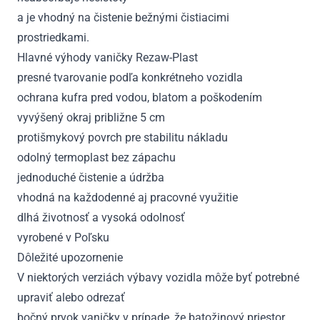
a je vhodný na čistenie bežnými čistiacimi
prostriedkami.
Hlavné výhody vaničky Rezaw-Plast
presné tvarovanie podľa konkrétneho vozidla
ochrana kufra pred vodou, blatom a poškodením
vyvýšený okraj približne 5 cm
protišmykový povrch pre stabilitu nákladu
odolný termoplast bez zápachu
jednoduché čistenie a údržba
vhodná na každodenné aj pracovné využitie
dlhá životnosť a vysoká odolnosť
vyrobené v Poľsku
Dôležité upozornenie
V niektorých verziách výbavy vozidla môže byť potrebné
upraviť alebo odrezať
bočný prvok vaničky v prípade, že batožinový priestor