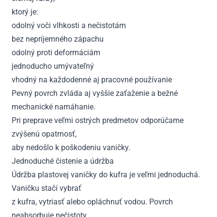
ktorý je:
odolný voči vlhkosti a nečistotám
bez nepríjemného zápachu
odolný proti deformáciám
jednoducho umývateľný
vhodný na každodenné aj pracovné používanie
Pevný povrch zvláda aj vyššie zaťaženie a bežné
mechanické namáhanie.
Pri preprave veľmi ostrých predmetov odporúčame
zvýšenú opatrnosť,
aby nedošlo k poškodeniu vaničky.
Jednoduché čistenie a údržba
Údržba plastovej vaničky do kufra je veľmi jednoduchá.
Vaničku stačí vybrať
z kufra, vytriasť alebo opláchnuť vodou. Povrch
neabsorbuje nečistoty