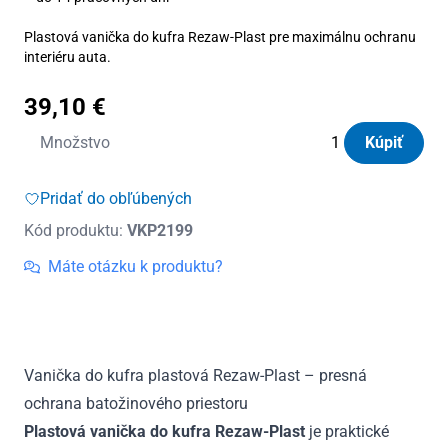
Plastová vanička do kufra Rezaw-Plast pre maximálnu ochranu
interiéru auta.
39,10
€
množstvo
Množstvo
Kúpiť
Vanička
do
Pridať do obľúbených
kufra
Kód produktu:
VKP2199
plastová
Mazda
Máte otázku k produktu?
6
I
HTB
2002
Vanička do kufra plastová Rezaw-Plast – presná
-
ochrana batožinového priestoru
2008
Plastová vanička do kufra Rezaw-Plast
je praktické