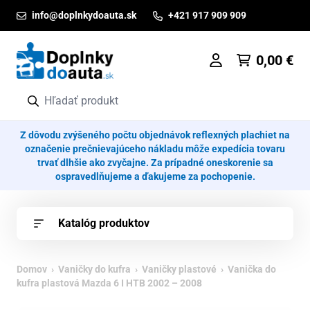
Prejsť na obsah
info@doplnkydoauta.sk
+421 917 909 909
0,00
€
Z dôvodu zvýšeného počtu objednávok reflexných plachiet na
označenie prečnievajúceho nákladu môže expedícia tovaru
trvať dlhšie ako zvyčajne. Za prípadné oneskorenie sa
ospravedlňujeme a ďakujeme za pochopenie.
Katalóg produktov
Domov
›
Vaničky do kufra
›
Vaničky plastové
› Vanička do
kufra plastová Mazda 6 I HTB 2002 – 2008