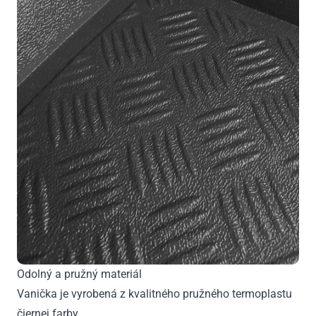
Odolný a pružný materiál
Vanička je vyrobená z kvalitného pružného termoplastu
čiernej farby,