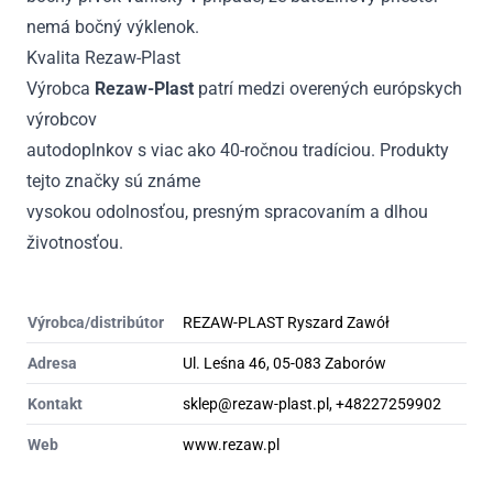
nemá bočný výklenok.
Kvalita Rezaw-Plast
Výrobca
Rezaw-Plast
patrí medzi overených európskych
výrobcov
autodoplnkov s viac ako 40-ročnou tradíciou. Produkty
tejto značky sú známe
vysokou odolnosťou, presným spracovaním a dlhou
životnosťou.
Výrobca/distribútor
REZAW-PLAST Ryszard Zawół
Adresa
Ul. Leśna 46, 05-083 Zaborów
Kontakt
sklep@rezaw-plast.pl, +48227259902
Web
www.rezaw.pl