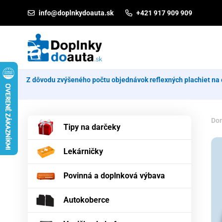
Prejsť na obsah
info@doplnkydoauta.sk
+421 917 909 909
Z dôvodu zvýšeného počtu objednávok reflexných plachiet na 
Do
Tipy na darčeky
Lekárničky
Povinná a doplnková výbava
Autokoberce