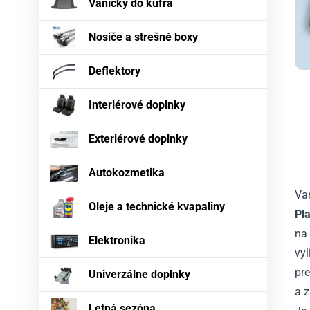
Vaničky do kufra
Nosiče a strešné boxy
Deflektory
Interiérové doplnky
Exteriérové doplnky
Autokozmetika
Va
Oleje a technické kvapaliny
Pl
na
Elektronika
vy
pre
Univerzálne doplnky
a 
Letná sezóna