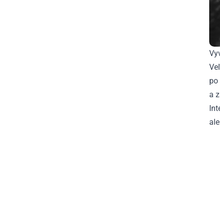
Vy
Veľ
po 
a z
Int
ale