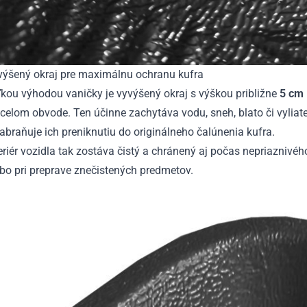
výšený okraj pre maximálnu ochranu kufra
kou výhodou vaničky je vyvýšený okraj s výškou približne
5 cm
celom obvode. Ten účinne zachytáva vodu, sneh, blato či vyliat
abraňuje ich preniknutiu do originálneho čalúnenia kufra.
eriér vozidla tak zostáva čistý a chránený aj počas nepriaznivé
bo pri preprave znečistených predmetov.