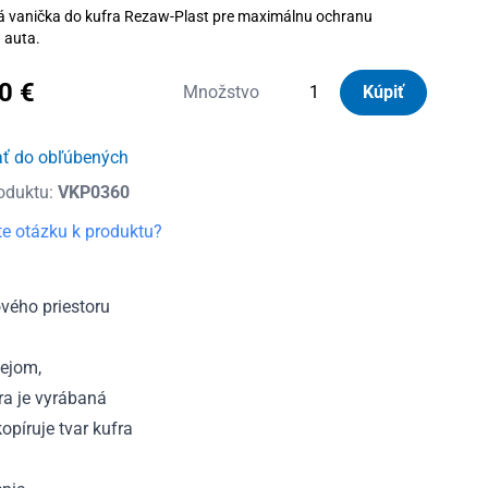
á vanička do kufra Rezaw-Plast pre maximálnu ochranu
u auta.
10
€
množstvo
Množstvo
Kúpiť
Vanička
do
ať do obľúbených
kufra
oduktu:
VKP0360
plastová
Mazda
e otázku k produktu?
CX
-9
7m
vého priestoru
2007
-
lejom,
2015
ra je vyrábaná
píruje tvar kufra