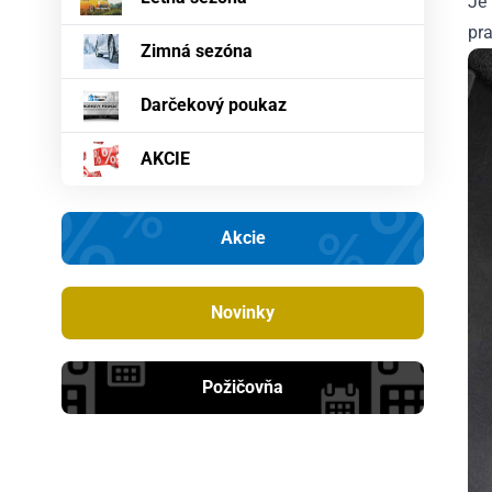
Je
pr
Zimná sezóna
Darčekový poukaz
AKCIE
Akcie
Novinky
Požičovňa