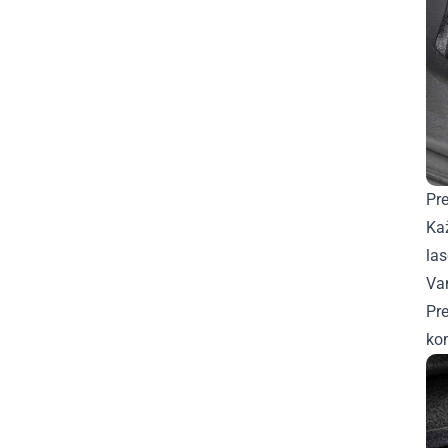
Pre
Ka
la
Van
Pre
ko