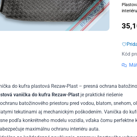
Plastov
interiér
35,
Prid
Kód pr
Mát
nička do kufra plastová Rezaw-Plast – presná ochrana batožino
astová vanička do kufra Rezaw-Plast
je praktické riešenie
 ochranu batožinového priestoru pred vodou, blatom, snehom, o
liatymi tekutinami aj mechanickým poškodením. Vanička do kuf
sne podľa konkrétneho modelu vozidla, vďaka čomu perfektne ko
zabezpečuje maximálnu ochranu interiéru auta.