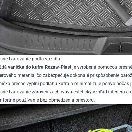
sné tvarovanie podľa vozidla
ždá
vanička do kufra Rezaw-Plast
je vyrobená pomocou presn
serového merania, čo zabezpečuje dokonalé prispôsobenie batož
ička presne vyplní podlahu kufra a minimalizuje pohyb počas j
sné tvarovanie zároveň zachováva estetický vzhľad interiéru a
mfortné používanie bez obmedzenia priestoru.