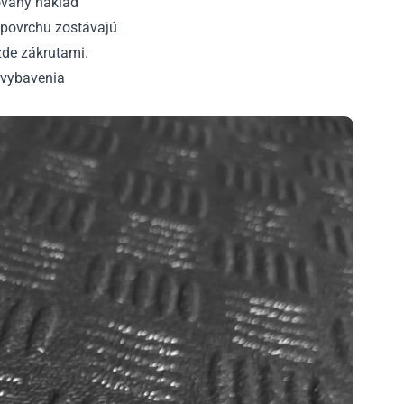
ovaný náklad
povrchu zostávajú
zde zákrutami.
o vybavenia