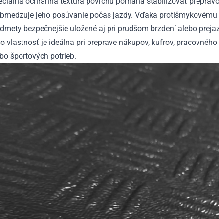
eciálna ochranná textúra povrchu pomáha stabilizovať preprav
obmedzuje jeho posúvanie počas jazdy. Vďaka protišmykovému 
dmety bezpečnejšie uložené aj pri prudšom brzdení alebo preja
o vlastnosť je ideálna pri preprave nákupov, kufrov, pracovnéh
bo športových potrieb.