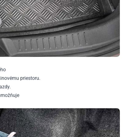
ého
inovému priestoru.
azdy.
 umožňuje