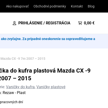
Ako nakupovať
Obchodné podmienky
Kontakt
Blog
PRIHLÁSENIE / REGISTRÁCIA
0,00
€
e ako zvyčajne. Za prípadné oneskorenie sa ospravedlňujeme a
á Mazda CX -9 7m 2007 – 2015
čka do kufra plastová Mazda CX -9
2007 – 2015
rie:
Vaničky do kufra
,
Vaničky plastové
a:
Rezaw - Plast
 pracovných dní