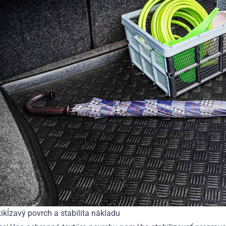
ikĺzavý povrch a stabilita nákladu