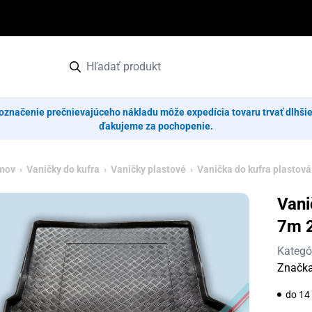
označenie prečnievajúceho nákladu môže expedícia tovaru trvať dlhši
ďakujeme za pochopenie.
mov
›
Vaničky do kufra
›
Vaničky plastové
› Vanička do kufra plastov
Vani
7m 
Kategó
Značk
do 14