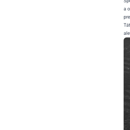
Šp
a 
pre
Tát
ale