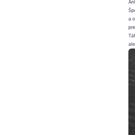
Ant
Šp
a 
pre
Tát
ale