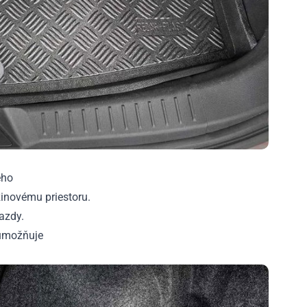
ého
inovému priestoru.
azdy.
 umožňuje