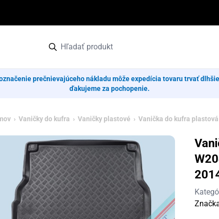
označenie prečnievajúceho nákladu môže expedícia tovaru trvať dlhši
ďakujeme za pochopenie.
mov
›
Vaničky do kufra
›
Vaničky plastové
› Vanička do kufra plastov
Vani
W204
201
Kategó
Značk