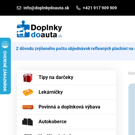
Prejsť na obsah
info@doplnkydoauta.sk
+421 917 909 909
Z dôvodu zvýšeného počtu objednávok reflexných plachiet na 
Do
Tipy na darčeky
Lekárničky
Povinná a doplnková výbava
Autokoberce