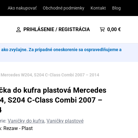
Ako nakupovať
Obchodné podmienky
Kontakt
Blog
PRIHLÁSENIE / REGISTRÁCIA
0,00
€
e ako zvyčajne. Za prípadné oneskorenie sa ospravedlňujeme a
á Mercedes W204, S204 C-Class Combi 2007 – 2014
čka do kufra plastová Mercedes
, S204 C-Class Combi 2007 –
4
rie:
Vaničky do kufra
,
Vaničky plastové
a:
Rezaw - Plast