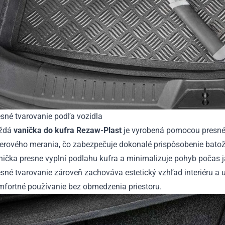
sné tvarovanie podľa vozidla
ždá
vanička do kufra Rezaw-Plast
je vyrobená pomocou presn
serového merania, čo zabezpečuje dokonalé prispôsobenie batož
ička presne vyplní podlahu kufra a minimalizuje pohyb počas j
sné tvarovanie zároveň zachováva estetický vzhľad interiéru a
mfortné používanie bez obmedzenia priestoru.