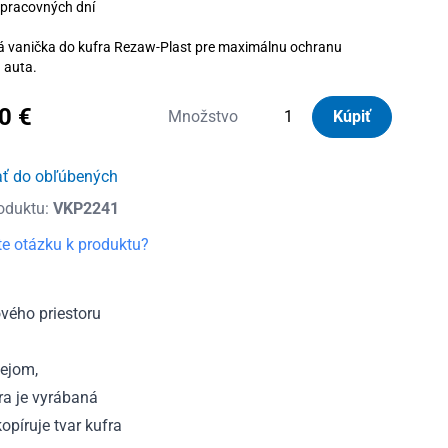
 pracovných dní
á vanička do kufra Rezaw-Plast pre maximálnu ochranu
u auta.
20
€
množstvo
Množstvo
Kúpiť
Vanička
do
ať do obľúbených
kufra
oduktu:
VKP2241
plastová
Mercedes
e otázku k produktu?
W204,
S204
C-
vého priestoru
Class
Combi
lejom,
2007
ra je vyrábaná
-
píruje tvar kufra
2014