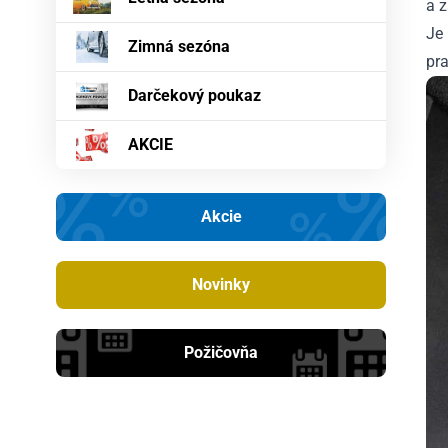
a 
Je
Zimná sezóna
pr
Darčekový poukaz
AKCIE
Akcie
Novinky
Požičovňa