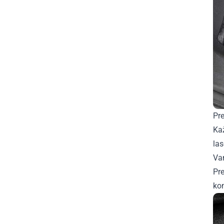
Pre
Ka
la
Van
Pre
ko