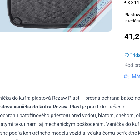
do 14
Plastov
interiér
41,
Prid
Kód pr
Mát
nička do kufra plastová Rezaw-Plast – presná ochrana batožino
astová vanička do kufra Rezaw-Plast
je praktické riešenie
 ochranu batožinového priestoru pred vodou, blatom, snehom, o
liatymi tekutinami aj mechanickým poškodením. Vanička do kuf
sne podľa konkrétneho modelu vozidla, vďaka čomu perfektne ko