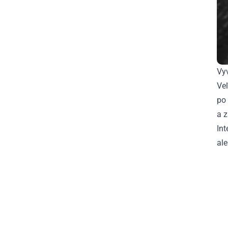
Vy
Veľ
po 
a z
Int
ale