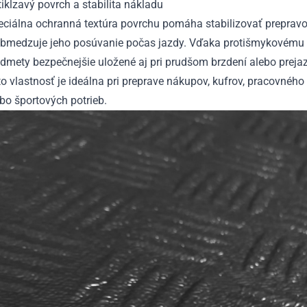
ikĺzavý povrch a stabilita nákladu
eciálna ochranná textúra povrchu pomáha stabilizovať preprav
obmedzuje jeho posúvanie počas jazdy. Vďaka protišmykovému 
dmety bezpečnejšie uložené aj pri prudšom brzdení alebo preja
o vlastnosť je ideálna pri preprave nákupov, kufrov, pracovnéh
bo športových potrieb.