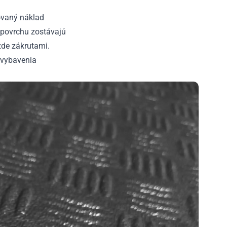
ovaný náklad
povrchu zostávajú
zde zákrutami.
o vybavenia