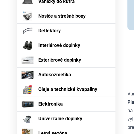
Vaničky do kufra
Nosiče a strešné boxy
Deflektory
Interiérové doplnky
Exteriérové doplnky
Autokozmetika
Oleje a technické kvapaliny
Va
Pl
Elektronika
na
Univerzálne doplnky
vy
pre
Letná sezóna