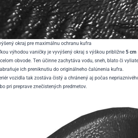
výšený okraj pre maximálnu ochranu kufra
kou výhodou vaničky je vyvýšený okraj s výškou približne
5 cm
celom obvode. Ten účinne zachytáva vodu, sneh, blato či vyliat
abraňuje ich preniknutiu do originálneho čalúnenia kufra.
eriér vozidla tak zostáva čistý a chránený aj počas nepriaznivé
bo pri preprave znečistených predmetov.