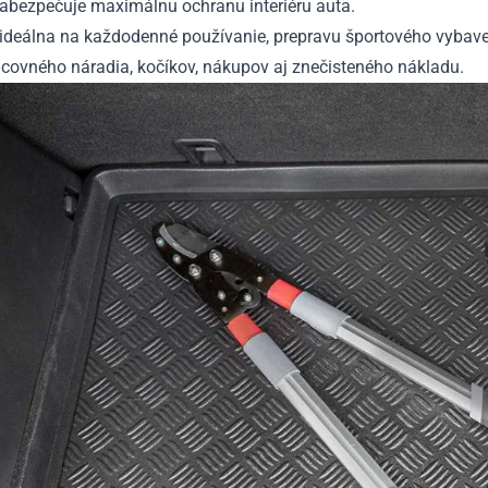
zabezpečuje maximálnu ochranu interiéru auta.
 ideálna na každodenné používanie, prepravu športového vybave
acovného náradia, kočíkov, nákupov aj znečisteného nákladu.