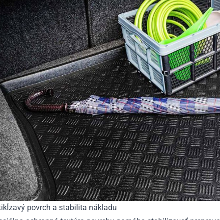
ikĺzavý povrch a stabilita nákladu