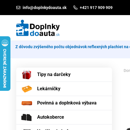
Prejsť na obsah
info@doplnkydoauta.sk
+421 917 909 909
Z dôvodu zvýšeného počtu objednávok reflexných plachiet na 
Do
Tipy na darčeky
Lekárničky
Povinná a doplnková výbava
Autokoberce