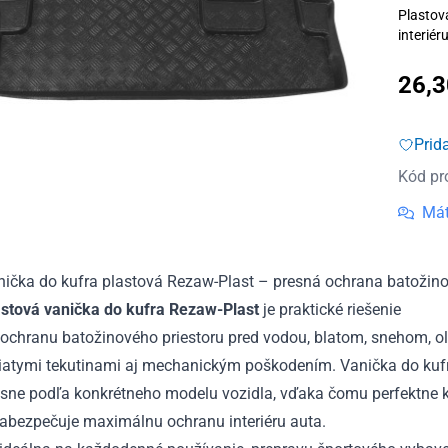
Plastov
interiér
26,
Prid
Kód pr
Mát
nička do kufra plastová Rezaw-Plast – presná ochrana batožino
astová vanička do kufra Rezaw-Plast
je praktické riešenie
 ochranu batožinového priestoru pred vodou, blatom, snehom, o
liatymi tekutinami aj mechanickým poškodením. Vanička do kuf
sne podľa konkrétneho modelu vozidla, vďaka čomu perfektne ko
zabezpečuje maximálnu ochranu interiéru auta.