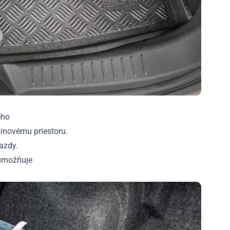
ého
inovému priestoru.
azdy.
 umožňuje