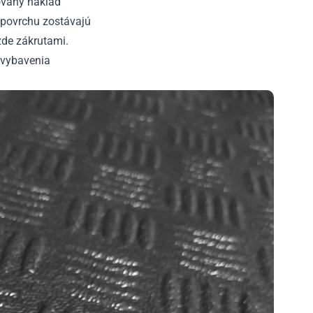
ovaný náklad
povrchu zostávajú
zde zákrutami.
o vybavenia