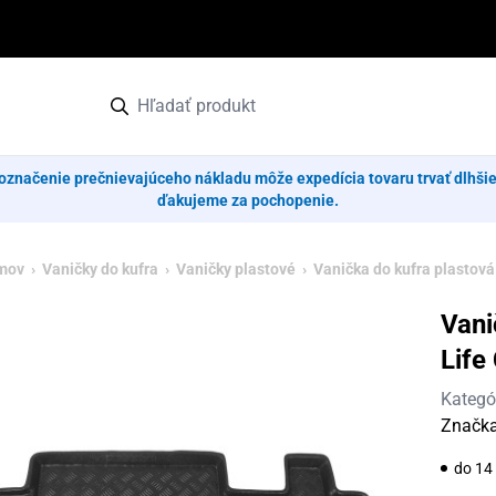
označenie prečnievajúceho nákladu môže expedícia tovaru trvať dlhši
ďakujeme za pochopenie.
mov
›
Vaničky do kufra
›
Vaničky plastové
› Vanička do kufra plastová
Vani
Life
Kategó
Značk
do 14