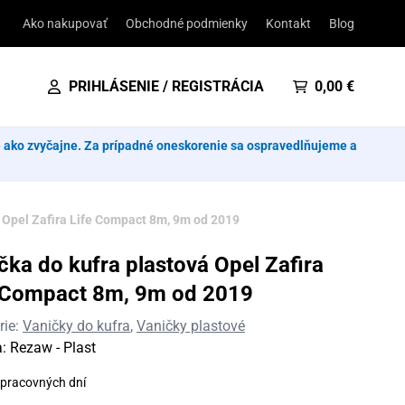
Ako nakupovať
Obchodné podmienky
Kontakt
Blog
PRIHLÁSENIE / REGISTRÁCIA
0,00
€
e ako zvyčajne. Za prípadné oneskorenie sa ospravedlňujeme a
 Opel Zafira Life Compact 8m, 9m od 2019
čka do kufra plastová Opel Zafira
 Compact 8m, 9m od 2019
rie:
Vaničky do kufra
,
Vaničky plastové
a:
Rezaw - Plast
 pracovných dní