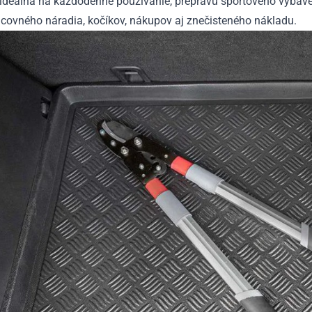
 ideálna na každodenné používanie, prepravu športového vybave
acovného náradia, kočíkov, nákupov aj znečisteného nákladu.