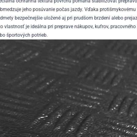
eciálna ochranná textúra povrchu pomáha stabilizovať preprav
obmedzuje jeho posúvanie počas jazdy. Vďaka protišmykovému 
dmety bezpečnejšie uložené aj pri prudšom brzdení alebo preja
o vlastnosť je ideálna pri preprave nákupov, kufrov, pracovnéh
bo športových potrieb.