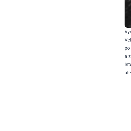
Vy
Veľ
po 
a z
Int
ale