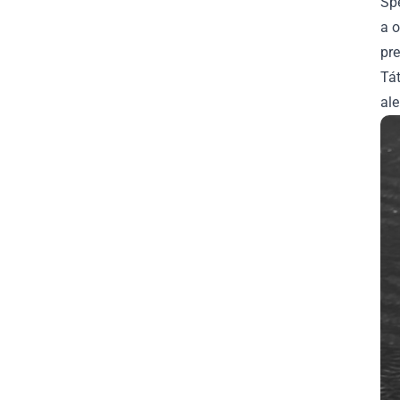
Šp
a 
pre
Tát
ale