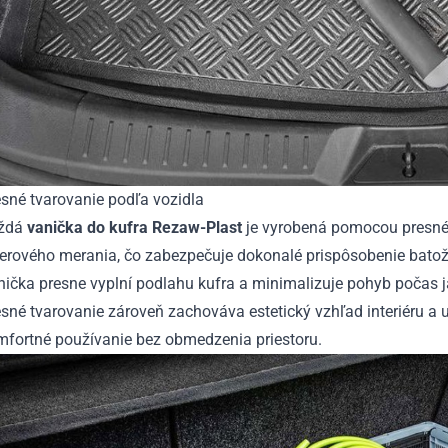
sné tvarovanie podľa vozidla
ždá
vanička do kufra Rezaw-Plast
je vyrobená pomocou presn
serového merania, čo zabezpečuje dokonalé prispôsobenie batož
ička presne vyplní podlahu kufra a minimalizuje pohyb počas j
sné tvarovanie zároveň zachováva estetický vzhľad interiéru a
mfortné používanie bez obmedzenia priestoru.