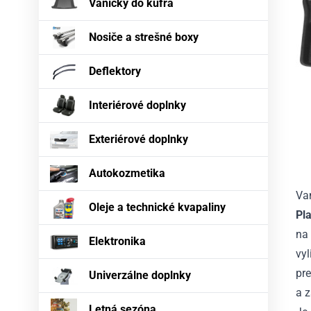
Vaničky do kufra
Nosiče a strešné boxy
Deflektory
Interiérové doplnky
Exteriérové doplnky
Autokozmetika
Va
Oleje a technické kvapaliny
Pl
na
Elektronika
vy
pre
Univerzálne doplnky
a 
Letná sezóna