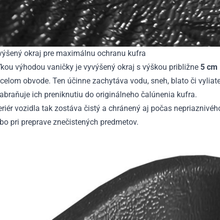
výšený okraj pre maximálnu ochranu kufra
kou výhodou vaničky je vyvýšený okraj s výškou približne
5 cm
celom obvode. Ten účinne zachytáva vodu, sneh, blato či vyliat
abraňuje ich preniknutiu do originálneho čalúnenia kufra.
eriér vozidla tak zostáva čistý a chránený aj počas nepriaznivé
bo pri preprave znečistených predmetov.