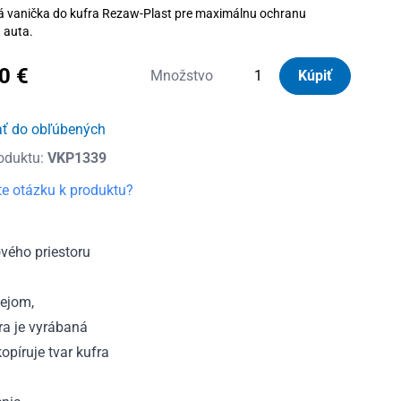
á vanička do kufra Rezaw-Plast pre maximálnu ochranu
u auta.
30
€
množstvo
Množstvo
Kúpiť
Vanička
do
ať do obľúbených
kufra
oduktu:
VKP1339
plastová
Opel
e otázku k produktu?
Zafira
Life
Compact
vého priestoru
8m,
9m
lejom,
od
ra je vyrábaná
2019
píruje tvar kufra