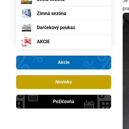
Je
pr
Zimná sezóna
Darčekový poukaz
AKCIE
Akcie
Novinky
Požičovňa