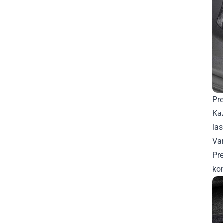
Pre
Ka
la
Van
Pre
ko