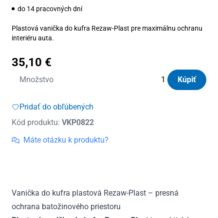
do 14 pracovných dní
Plastová vanička do kufra Rezaw-Plast pre maximálnu ochranu
interiéru auta.
35,10
€
množstvo
Množstvo
Kúpiť
Vanička
do
Pridať do obľúbených
kufra
Kód produktu:
VKP0822
plastová
Renault
Máte otázku k produktu?
Clio
IV
2012
-
Vanička do kufra plastová Rezaw-Plast – presná
2019
ochrana batožinového priestoru