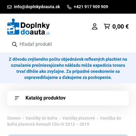
Prejsť na obsah
info@doplnkydoauta.sk
+421 917 909 909
0,00
€
Z dôvodu zvýšeného počtu objednávok reflexných plachiet na
označenie prečnievajúceho nákladu môže expedícia tovaru
trvať dlhšie ako zvyčajne. Za prípadné oneskorenie sa
ospravedlňujeme a ďakujeme za pochopenie.
Katalóg produktov
Domov
›
Vaničky do kufra
›
Vaničky plastové
› Vanička do
kufra plastová Renault Clio IV 2012 – 2019