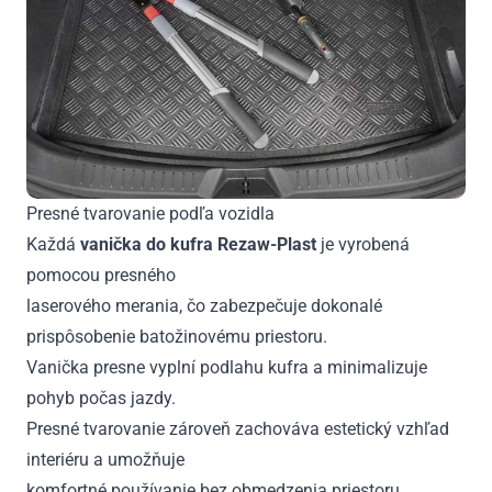
Presné tvarovanie podľa vozidla
Každá
vanička do kufra Rezaw-Plast
je vyrobená
pomocou presného
laserového merania, čo zabezpečuje dokonalé
prispôsobenie batožinovému priestoru.
Vanička presne vyplní podlahu kufra a minimalizuje
pohyb počas jazdy.
Presné tvarovanie zároveň zachováva estetický vzhľad
interiéru a umožňuje
komfortné používanie bez obmedzenia priestoru.