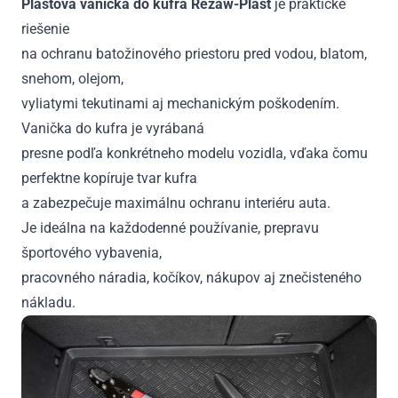
Plastová vanička do kufra Rezaw-Plast
je praktické
riešenie
na ochranu batožinového priestoru pred vodou, blatom,
snehom, olejom,
vyliatymi tekutinami aj mechanickým poškodením.
Vanička do kufra je vyrábaná
presne podľa konkrétneho modelu vozidla, vďaka čomu
perfektne kopíruje tvar kufra
a zabezpečuje maximálnu ochranu interiéru auta.
Je ideálna na každodenné používanie, prepravu
športového vybavenia,
pracovného náradia, kočíkov, nákupov aj znečisteného
nákladu.