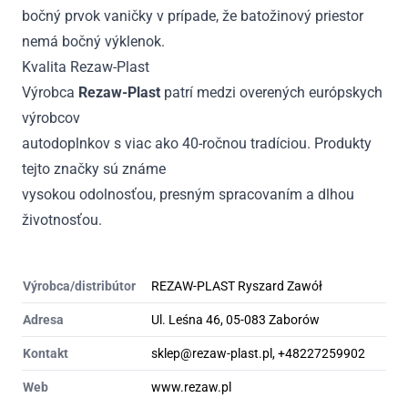
bočný prvok vaničky v prípade, že batožinový priestor
nemá bočný výklenok.
Kvalita Rezaw-Plast
Výrobca
Rezaw-Plast
patrí medzi overených európskych
výrobcov
autodoplnkov s viac ako 40-ročnou tradíciou. Produkty
tejto značky sú známe
vysokou odolnosťou, presným spracovaním a dlhou
životnosťou.
Výrobca/distribútor
REZAW-PLAST Ryszard Zawół
Adresa
Ul. Leśna 46, 05-083 Zaborów
Kontakt
sklep@rezaw-plast.pl, +48227259902
Web
www.rezaw.pl