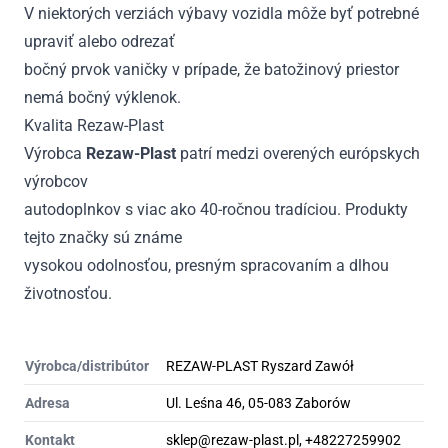
V niektorých verziách výbavy vozidla môže byť potrebné
upraviť alebo odrezať
bočný prvok vaničky v prípade, že batožinový priestor
nemá bočný výklenok.
Kvalita Rezaw-Plast
Výrobca
Rezaw-Plast
patrí medzi overených európskych
výrobcov
autodoplnkov s viac ako 40-ročnou tradíciou. Produkty
tejto značky sú známe
vysokou odolnosťou, presným spracovaním a dlhou
životnosťou.
Výrobca/distribútor
REZAW-PLAST Ryszard Zawół
Adresa
Ul. Leśna 46, 05-083 Zaborów
Kontakt
sklep@rezaw-plast.pl, +48227259902