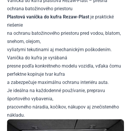
Vanička do kufra plastová Rezaw-Plast – presná
(nesklad.
ochrana batožinového priestoru
zad.
sedadlo)2007
Plastová vanička do kufra Rezaw-Plast
je praktické
-
riešenie
2014
na ochranu batožinového priestoru pred vodou, blatom,
snehom, olejom,
vyliatymi tekutinami aj mechanickým poškodením.
Vanička do kufra je vyrábaná
presne podľa konkrétneho modelu vozidla, vďaka čomu
perfektne kopíruje tvar kufra
a zabezpečuje maximálnu ochranu interiéru auta.
Je ideálna na každodenné používanie, prepravu
športového vybavenia,
pracovného náradia, kočíkov, nákupov aj znečisteného
nákladu.