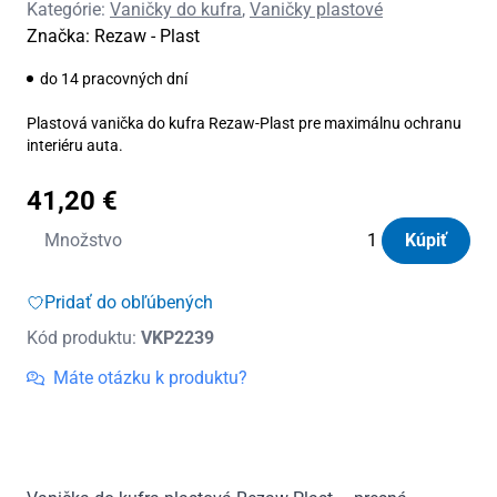
Kategórie:
Vaničky do kufra
,
Vaničky plastové
Značka:
Rezaw - Plast
do 14 pracovných dní
Plastová vanička do kufra Rezaw-Plast pre maximálnu ochranu
interiéru auta.
41,20
€
množstvo
Množstvo
Kúpiť
Vanička
do
Pridať do obľúbených
kufra
Kód produktu:
VKP2239
plastová
Mercedes
Máte otázku k produktu?
W204
C-
Class
Limuzína