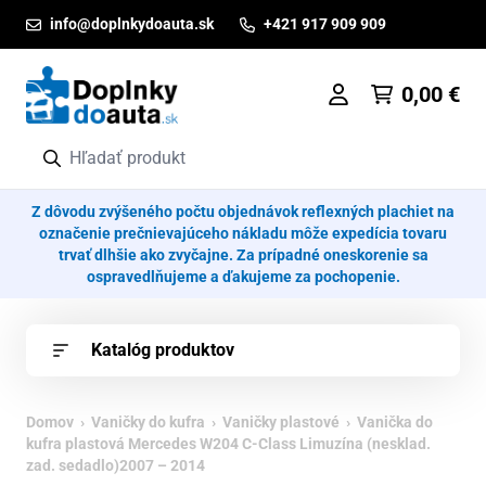
Prejsť na obsah
info@doplnkydoauta.sk
+421 917 909 909
0,00
€
Z dôvodu zvýšeného počtu objednávok reflexných plachiet na
označenie prečnievajúceho nákladu môže expedícia tovaru
trvať dlhšie ako zvyčajne. Za prípadné oneskorenie sa
ospravedlňujeme a ďakujeme za pochopenie.
Katalóg produktov
Domov
›
Vaničky do kufra
›
Vaničky plastové
› Vanička do
kufra plastová Mercedes W204 C-Class Limuzína (nesklad.
zad. sedadlo)2007 – 2014