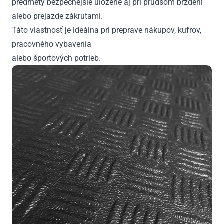
predmety bezpečnejšie uložené aj pri prudšom brzdení
alebo prejazde zákrutami.
Táto vlastnosť je ideálna pri preprave nákupov, kufrov,
pracovného vybavenia
alebo športových potrieb.