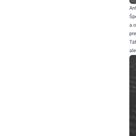
Ant
Šp
a 
pre
Tát
ale