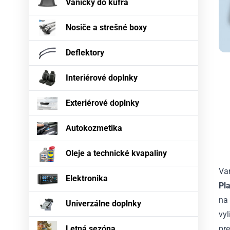
Vaničky do kufra
Nosiče a strešné boxy
Deflektory
Interiérové doplnky
Exteriérové doplnky
Autokozmetika
Oleje a technické kvapaliny
Va
Elektronika
Pl
na
Univerzálne doplnky
vy
Letná sezóna
pre