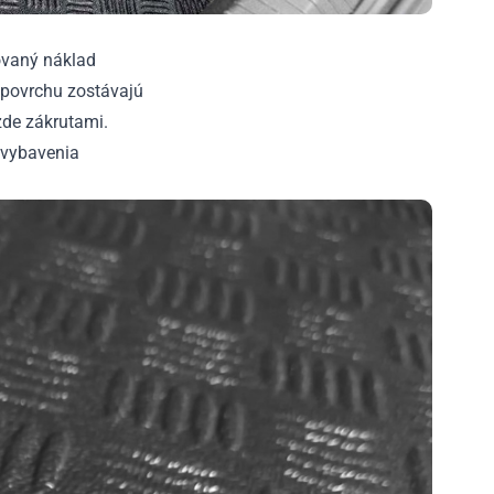
ovaný náklad
povrchu zostávajú
zde zákrutami.
o vybavenia