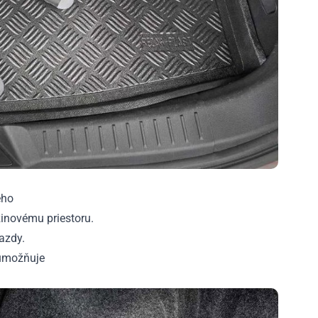
ého
inovému priestoru.
azdy.
 umožňuje