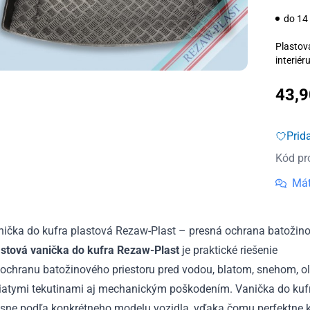
do 14
Plastov
interiér
43,
Prid
Kód pr
Mát
nička do kufra plastová Rezaw-Plast – presná ochrana batožino
astová vanička do kufra Rezaw-Plast
je praktické riešenie
 ochranu batožinového priestoru pred vodou, blatom, snehom, o
liatymi tekutinami aj mechanickým poškodením. Vanička do kuf
sne podľa konkrétneho modelu vozidla, vďaka čomu perfektne ko