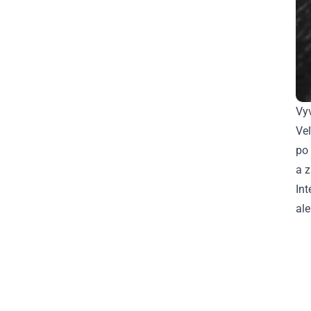
Vy
Veľ
po 
a z
Int
ale