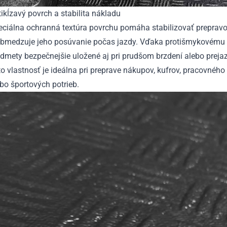
ikĺzavý povrch a stabilita nákladu
eciálna ochranná textúra povrchu pomáha stabilizovať preprav
obmedzuje jeho posúvanie počas jazdy. Vďaka protišmykovému 
dmety bezpečnejšie uložené aj pri prudšom brzdení alebo preja
o vlastnosť je ideálna pri preprave nákupov, kufrov, pracovnéh
bo športových potrieb.