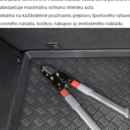
zabezpečuje maximálnu ochranu interiéru auta.
 ideálna na každodenné používanie, prepravu športového vybave
acovného náradia, kočíkov, nákupov aj znečisteného nákladu.