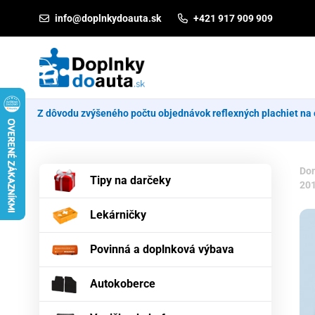
Prejsť na obsah
info@doplnkydoauta.sk
+421 917 909 909
Z dôvodu zvýšeného počtu objednávok reflexných plachiet na 
Do
Tipy na darčeky
20
Lekárničky
Povinná a doplnková výbava
Autokoberce