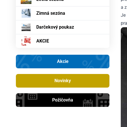
a 
Zimná sezóna
Je
pr
Darčekový poukaz
AKCIE
Akcie
Novinky
Požičovňa