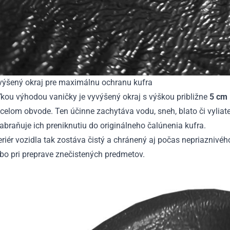
výšený okraj pre maximálnu ochranu kufra
kou výhodou vaničky je vyvýšený okraj s výškou približne
5 cm
celom obvode. Ten účinne zachytáva vodu, sneh, blato či vyliat
abraňuje ich preniknutiu do originálneho čalúnenia kufra.
eriér vozidla tak zostáva čistý a chránený aj počas nepriaznivé
bo pri preprave znečistených predmetov.