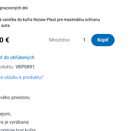
 pracovných dní
á vanička do kufra Rezaw-Plast pre maximálnu ochranu
u auta.
90
€
množstvo
Množstvo
Kúpiť
Vanička
do
ať do obľúbených
kufra
oduktu:
VKP0891
plastová
Toyota
e otázku k produktu?
Auris
HEV
s
vého priestoru
balíkom
Comfort,
lejom,
vrchná
ra je vyrábaná
poloha
píruje tvar kufra
2012