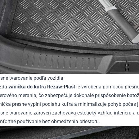
sné tvarovanie podľa vozidla
ždá
vanička do kufra Rezaw-Plast
je vyrobená pomocou presn
serového merania, čo zabezpečuje dokonalé prispôsobenie batož
ička presne vyplní podlahu kufra a minimalizuje pohyb počas j
sné tvarovanie zároveň zachováva estetický vzhľad interiéru a
mfortné používanie bez obmedzenia priestoru.