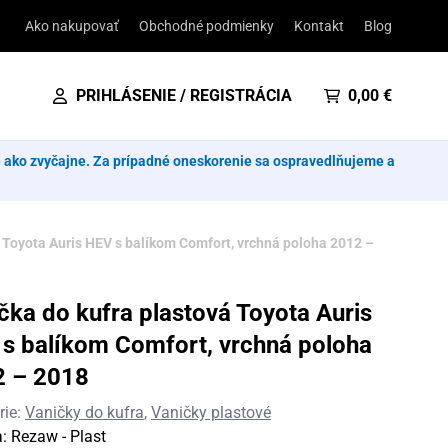
Ako nakupovať
Obchodné podmienky
Kontakt
Blog
PRIHLÁSENIE / REGISTRÁCIA
0,00
€
e ako zvyčajne. Za prípadné oneskorenie sa ospravedlňujeme a
 Toyota Auris HEV s balíkom Comfort, vrchná poloha 2012 –
čka do kufra plastová Toyota Auris
s balíkom Comfort, vrchná poloha
2 – 2018
rie:
Vaničky do kufra
,
Vaničky plastové
a:
Rezaw - Plast