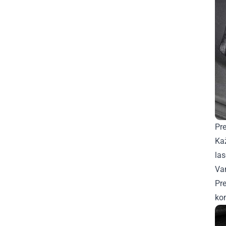
Pre
Ka
la
Van
Pre
ko