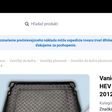
označenie prečnievajúceho nákladu môže expedícia tovaru trvať dlhši
ďakujeme za pochopenie.
mov
›
Vaničky do kufra
›
Vaničky plastové
› Vanička do kufra plastová
18
Vani
HEV 
201
Kategó
Značk