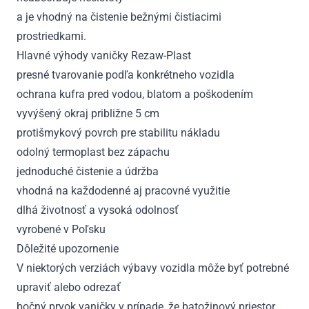
a je vhodný na čistenie bežnými čistiacimi
prostriedkami.
Hlavné výhody vaničky Rezaw-Plast
presné tvarovanie podľa konkrétneho vozidla
ochrana kufra pred vodou, blatom a poškodením
vyvýšený okraj približne 5 cm
protišmykový povrch pre stabilitu nákladu
odolný termoplast bez zápachu
jednoduché čistenie a údržba
vhodná na každodenné aj pracovné využitie
dlhá životnosť a vysoká odolnosť
vyrobené v Poľsku
Dôležité upozornenie
V niektorých verziách výbavy vozidla môže byť potrebné
upraviť alebo odrezať
bočný prvok vaničky v prípade, že batožinový priestor