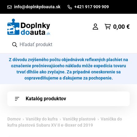
Prejsť na obsah
info@doplnkydoauta.sk
+421 917 909 909
0,00
€
Z dôvodu zvýšeného počtu objednávok reflexných plachiet na
označenie prečnievajúceho nákladu môže expedícia tovaru
trvať dlhšie ako zvyčajne. Za prípadné oneskorenie sa
ospravedlňujeme a ďakujeme za pochopenie.
Katalóg produktov
Domov
›
Vaničky do kufra
›
Vaničky plastové
› Vanička do
kufra plastová Subaru XV II e-Boxer od 2019