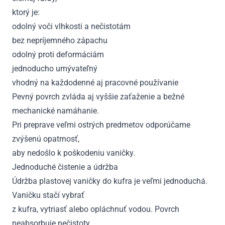
ktorý je:
odolný voči vlhkosti a nečistotám
bez nepríjemného zápachu
odolný proti deformáciám
jednoducho umývateľný
vhodný na každodenné aj pracovné používanie
Pevný povrch zvláda aj vyššie zaťaženie a bežné
mechanické namáhanie.
Pri preprave veľmi ostrých predmetov odporúčame
zvýšenú opatrnosť,
aby nedošlo k poškodeniu vaničky.
Jednoduché čistenie a údržba
Údržba plastovej vaničky do kufra je veľmi jednoduchá.
Vaničku stačí vybrať
z kufra, vytriasť alebo opláchnuť vodou. Povrch
neabsorbuje nečistoty