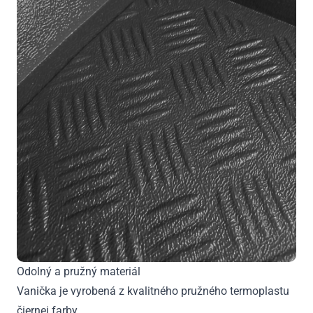
Odolný a pružný materiál
Vanička je vyrobená z kvalitného pružného termoplastu
čiernej farby,