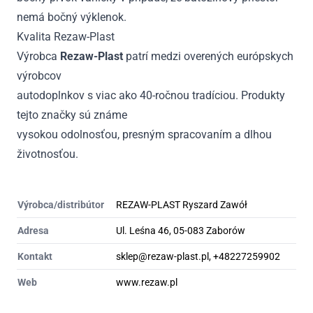
nemá bočný výklenok.
Kvalita Rezaw-Plast
Výrobca
Rezaw-Plast
patrí medzi overených európskych
výrobcov
autodoplnkov s viac ako 40-ročnou tradíciou. Produkty
tejto značky sú známe
vysokou odolnosťou, presným spracovaním a dlhou
životnosťou.
Výrobca/distribútor
REZAW-PLAST Ryszard Zawół
Adresa
Ul. Leśna 46, 05-083 Zaborów
Kontakt
sklep@rezaw-plast.pl, +48227259902
Web
www.rezaw.pl