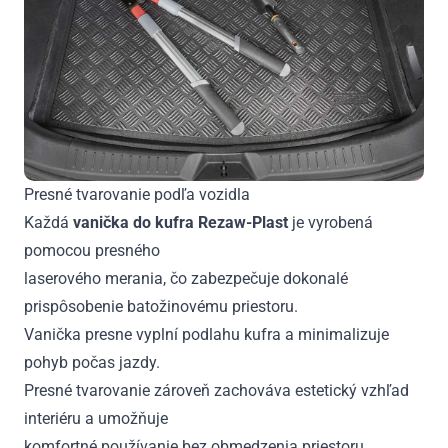
Presné tvarovanie podľa vozidla
Každá
vanička do kufra Rezaw-Plast
je vyrobená
pomocou presného
laserového merania, čo zabezpečuje dokonalé
prispôsobenie batožinovému priestoru.
Vanička presne vyplní podlahu kufra a minimalizuje
pohyb počas jazdy.
Presné tvarovanie zároveň zachováva estetický vzhľad
interiéru a umožňuje
komfortné používanie bez obmedzenia priestoru.