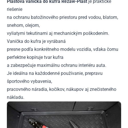
Plastová vanička do kufra Rezaw-Plast
je praktické
riešenie
na ochranu batožinového priestoru pred vodou, blatom,
snehom, olejom,
vyliatymi tekutinami aj mechanickým poškodením.
Vanička do kufra je vyrábaná
presne podľa konkrétneho modelu vozidla, vďaka čomu
perfektne kopíruje tvar kufra
a zabezpečuje maximálnu ochranu interiéru auta.
Je ideálna na každodenné používanie, prepravu
športového vybavenia,
pracovného náradia, kočíkov, nákupov aj znečisteného
nákladu.