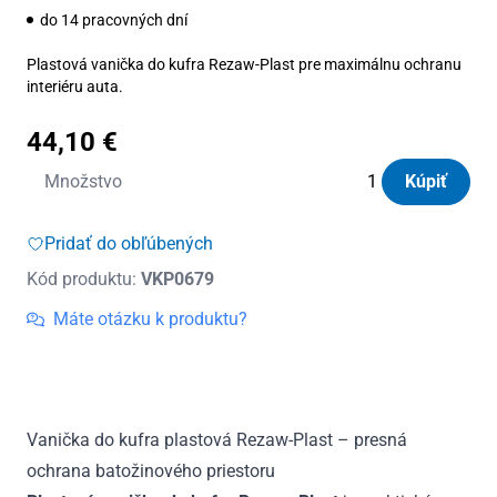
do 14 pracovných dní
Plastová vanička do kufra Rezaw-Plast pre maximálnu ochranu
interiéru auta.
44,10
€
množstvo
Množstvo
Kúpiť
Vanička
do
Pridať do obľúbených
kufra
Kód produktu:
VKP0679
plastová
Toyota
Máte otázku k produktu?
Avensis
III
Sedan
2009
Vanička do kufra plastová Rezaw-Plast – presná
-
ochrana batožinového priestoru
2018