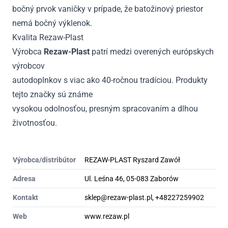
bočný prvok vaničky v prípade, že batožinový priestor
nemá bočný výklenok.
Kvalita Rezaw-Plast
Výrobca
Rezaw-Plast
patrí medzi overených európskych
výrobcov
autodoplnkov s viac ako 40-ročnou tradíciou. Produkty
tejto značky sú známe
vysokou odolnosťou, presným spracovaním a dlhou
životnosťou.
Výrobca/distribútor
REZAW-PLAST Ryszard Zawół
Adresa
Ul. Leśna 46, 05-083 Zaborów
Kontakt
sklep@rezaw-plast.pl, +48227259902
Web
www.rezaw.pl