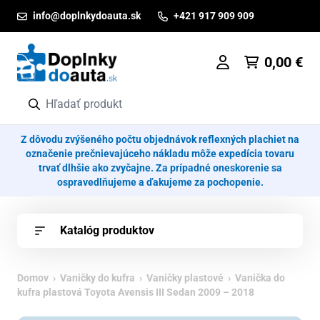
Prejsť na obsah
info@doplnkydoauta.sk
+421 917 909 909
0,00
€
Z dôvodu zvýšeného počtu objednávok reflexných plachiet na
označenie prečnievajúceho nákladu môže expedícia tovaru
trvať dlhšie ako zvyčajne. Za prípadné oneskorenie sa
ospravedlňujeme a ďakujeme za pochopenie.
Katalóg produktov
Domov
›
Vaničky do kufra
›
Vaničky plastové
› Vanička do
kufra plastová Toyota Avensis III Sedan 2009 – 2018