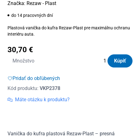
Značka:
Rezaw - Plast
do 14 pracovných dní
Plastová vanička do kufra Rezaw-Plast pre maximálnu ochranu
interiéru auta.
30,70
€
množstvo
Množstvo
Kúpiť
Vanička
do
Pridať do obľúbených
kufra
Kód produktu:
VKP2378
plastová
Toyota
Máte otázku k produktu?
Yaris
III
HEV
s
Vanička do kufra plastová Rezaw-Plast – presná
rezervou,