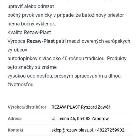
upraviť alebo odrezať
bočný prvok vaničky v prípade, že batožinový priestor
nemá bočný výklenok.
Kvalita Rezaw-Plast
Výrobca
Rezaw-Plast
patrí medzi overených európskych
výrobcov
autodoplnkov s viac ako 40-ročnou tradíciou. Produkty
tejto značky sú známe
vysokou odolnosťou, presným spracovaním a dlhou
životnosťou.
Výrobca/distribútor
REZAW-PLAST Ryszard Zawół
Adresa
Ul. Leśna 46, 05-083 Zaborów
Kontakt
sklep@rezaw-plast.pl, +48227259902