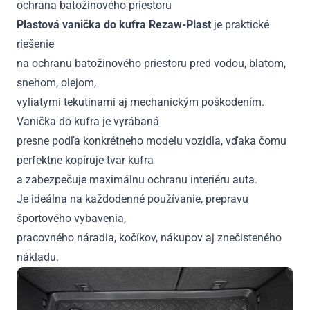
ochrana batožinového priestoru
spodná
poloha
Plastová vanička do kufra Rezaw-Plast
je praktické
2012
riešenie
-
na ochranu batožinového priestoru pred vodou, blatom,
2014
snehom, olejom,
vyliatymi tekutinami aj mechanickým poškodením.
Vanička do kufra je vyrábaná
presne podľa konkrétneho modelu vozidla, vďaka čomu
perfektne kopíruje tvar kufra
a zabezpečuje maximálnu ochranu interiéru auta.
Je ideálna na každodenné používanie, prepravu
športového vybavenia,
pracovného náradia, kočíkov, nákupov aj znečisteného
nákladu.