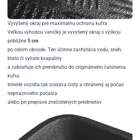
Vyvýšený okraj pre maximálnu ochranu kufra
Veľkou výhodou vaničky je vyvýšený okraj s výškou
približne
5 cm
po celom obvode. Ten účinne zachytáva vodu, sneh,
blato či vyliate kvapaliny
a zabraňuje ich preniknutiu do originálneho čalúnenia
kufra.
Interiér vozidla tak zostáva čistý a chránený aj počas
nepriaznivého počasia
alebo pri preprave znečistených predmetov.