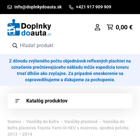
Prejsť na obsah
info@doplnkydoauta.sk
+421 917 909 909
0,00
€
Z dôvodu zvýšeného počtu objednávok reflexných plachiet na
označenie prečnievajúceho nákladu môže expedícia tovaru
trvať dlhšie ako zvyčajne. Za prípadné oneskorenie sa
ospravedlňujeme a ďakujeme za pochopenie.
Katalóg produktov
Domov
›
Vaničky do kufra
›
Vaničky plastové
› Vanička do
kufra plastová Toyota Yaris III HEV s rezervou, spodná poloha
2012 – 2014