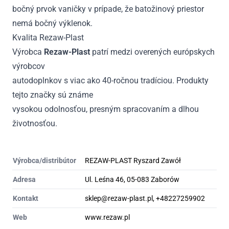
bočný prvok vaničky v prípade, že batožinový priestor
nemá bočný výklenok.
Kvalita Rezaw-Plast
Výrobca
Rezaw-Plast
patrí medzi overených európskych
výrobcov
autodoplnkov s viac ako 40-ročnou tradíciou. Produkty
tejto značky sú známe
vysokou odolnosťou, presným spracovaním a dlhou
životnosťou.
Výrobca/distribútor
REZAW-PLAST Ryszard Zawół
Adresa
Ul. Leśna 46, 05-083 Zaborów
Kontakt
sklep@rezaw-plast.pl, +48227259902
Web
www.rezaw.pl