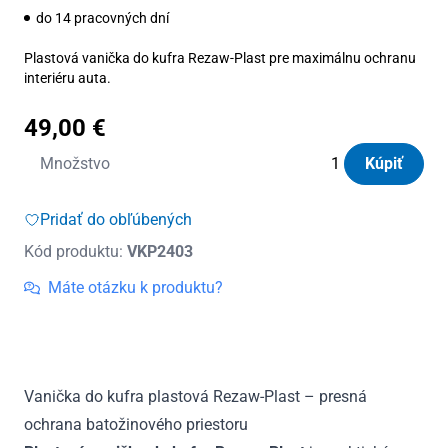
do 14 pracovných dní
Plastová vanička do kufra Rezaw-Plast pre maximálnu ochranu
interiéru auta.
49,00
€
množstvo
Množstvo
Kúpiť
Vanička
do
Pridať do obľúbených
kufra
Kód produktu:
VKP2403
plastová
Volvo
Máte otázku k produktu?
XC60
II
HEV
od
Vanička do kufra plastová Rezaw-Plast – presná
2018
ochrana batožinového priestoru