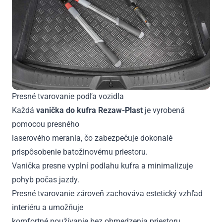
Presné tvarovanie podľa vozidla
Každá
vanička do kufra Rezaw-Plast
je vyrobená
pomocou presného
laserového merania, čo zabezpečuje dokonalé
prispôsobenie batožinovému priestoru.
Vanička presne vyplní podlahu kufra a minimalizuje
pohyb počas jazdy.
Presné tvarovanie zároveň zachováva estetický vzhľad
interiéru a umožňuje
komfortné používanie bez obmedzenia priestoru.