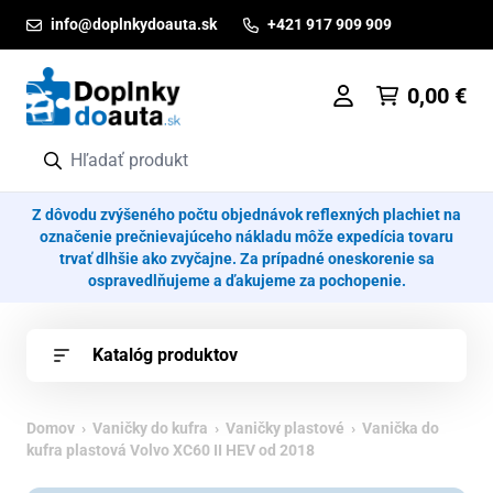
Prejsť na obsah
info@doplnkydoauta.sk
+421 917 909 909
0,00
€
Z dôvodu zvýšeného počtu objednávok reflexných plachiet na
označenie prečnievajúceho nákladu môže expedícia tovaru
trvať dlhšie ako zvyčajne. Za prípadné oneskorenie sa
ospravedlňujeme a ďakujeme za pochopenie.
Katalóg produktov
Domov
›
Vaničky do kufra
›
Vaničky plastové
› Vanička do
kufra plastová Volvo XC60 II HEV od 2018