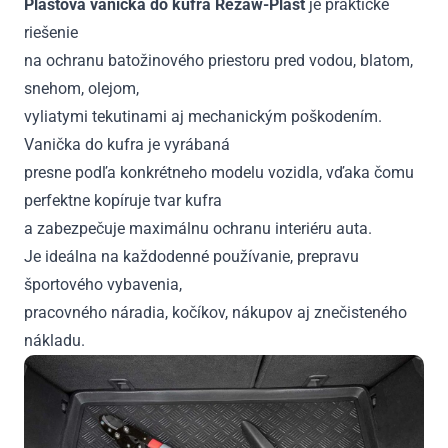
Plastová vanička do kufra Rezaw-Plast
je praktické
riešenie
na ochranu batožinového priestoru pred vodou, blatom,
snehom, olejom,
vyliatymi tekutinami aj mechanickým poškodením.
Vanička do kufra je vyrábaná
presne podľa konkrétneho modelu vozidla, vďaka čomu
perfektne kopíruje tvar kufra
a zabezpečuje maximálnu ochranu interiéru auta.
Je ideálna na každodenné používanie, prepravu
športového vybavenia,
pracovného náradia, kočíkov, nákupov aj znečisteného
nákladu.