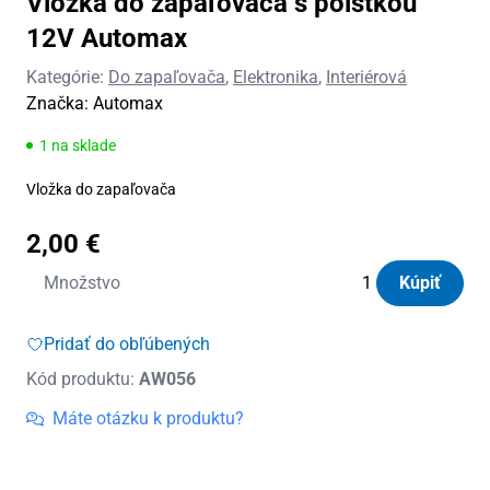
Vložka do zapaľovača s poistkou
12V Automax
Kategórie:
Do zapaľovača
,
Elektronika
,
Interiérová
Značka:
Automax
1 na sklade
Vložka do zapaľovača
2,00
€
množstvo
Množstvo
Kúpiť
Vložka
do
Pridať do obľúbených
zapaľovača
Kód produktu:
AW056
s
poistkou
Máte otázku k produktu?
12V
Automax