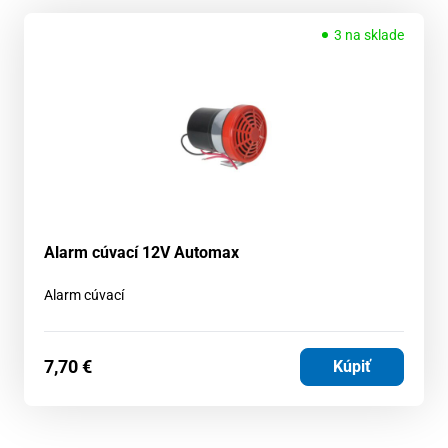
3 na sklade
Alarm cúvací 12V Automax
Alarm cúvací
7,70
€
Kúpiť