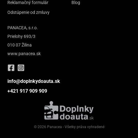
Reklamačný formulár
Blog
Odstúpenie od zmluvy
PANACEA, s.r.o.
Prielohy 693/3
010 07 Žilina
www.panacea.sk
info@doplnkydoauta.sk
+421 917 909 909
© 2026 Panacea - Všetky práva vyhradené