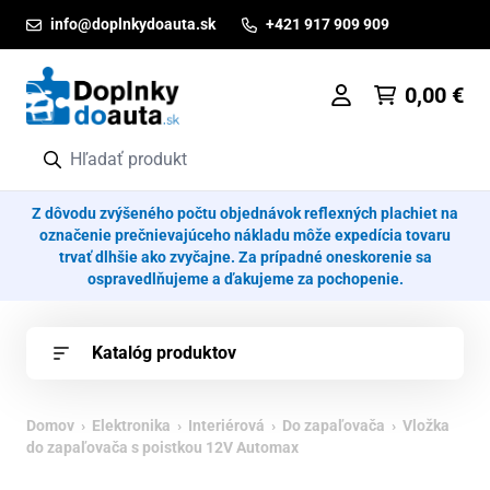
Prejsť na obsah
info@doplnkydoauta.sk
+421 917 909 909
0,00
€
Z dôvodu zvýšeného počtu objednávok reflexných plachiet na
označenie prečnievajúceho nákladu môže expedícia tovaru
trvať dlhšie ako zvyčajne. Za prípadné oneskorenie sa
ospravedlňujeme a ďakujeme za pochopenie.
Katalóg produktov
Domov
›
Elektronika
›
Interiérová
›
Do zapaľovača
› Vložka
do zapaľovača s poistkou 12V Automax