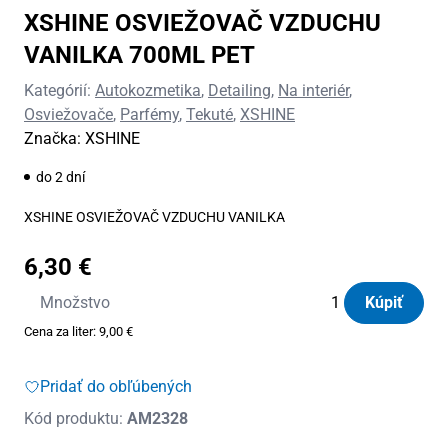
XSHINE OSVIEŽOVAČ VZDUCHU
VANILKA 700ML PET
Kategórií:
Autokozmetika
,
Detailing
,
Na interiér
,
Osviežovače
,
Parfémy
,
Tekuté
,
XSHINE
Značka:
XSHINE
do 2 dní
XSHINE OSVIEŽOVAČ VZDUCHU VANILKA
6,30
€
množstvo
Množstvo
Kúpiť
XSHINE
Cena za liter:
9,00
€
OSVIEŽOVAČ
VZDUCHU
Pridať do obľúbených
VANILKA
Kód produktu:
AM2328
700ML
PET