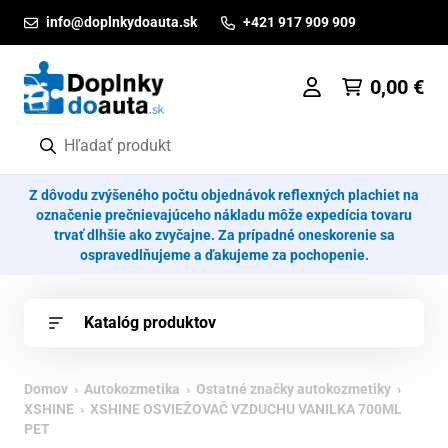
Prejsť na obsah
info@doplnkydoauta.sk
+421 917 909 909
0,00
€
Z dôvodu zvýšeného počtu objednávok reflexných plachiet na
označenie prečnievajúceho nákladu môže expedícia tovaru
trvať dlhšie ako zvyčajne. Za prípadné oneskorenie sa
ospravedlňujeme a ďakujeme za pochopenie.
Katalóg produktov
Domov
›
Autokozmetika
›
Ostatné značky autokozmetiky
›
XSHINE
› XSHINE OSVIEŽOVAČ VZDUCHU VANILKA 700ML
PET