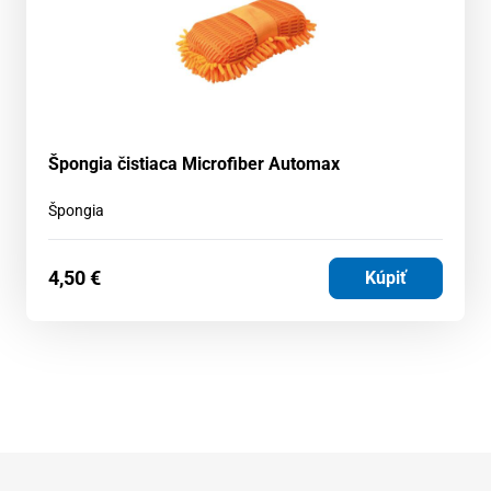
Špongia čistiaca Microfiber Automax
Špongia
4,50
€
Kúpiť