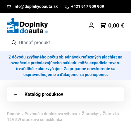
Prejsť na obsah
info@doplnkydoauta.sk
+421 917 909 909
0,00
€
Z dôvodu zvýšeného počtu objednávok reflexných plachiet na
označenie prečnievajúceho nákladu môže expedícia tovaru
trvať dlhšie ako zvyčajne. Za prípadné oneskorenie sa
ospravedlňujeme a ďakujeme za pochopenie.
Katalóg produktov
Domov
›
Povinná a doplnková výbava
›
Žiarovky
› Žiarovka
12V 5W oranžová celosklenka