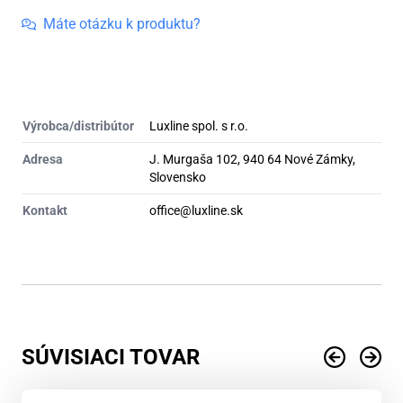
celosklenka
Máte otázku k produktu?
Výrobca/distribútor
Luxline spol. s r.o.
Adresa
J. Murgaša 102, 940 64 Nové Zámky,
Slovensko
Kontakt
office@luxline.sk
SÚVISIACI TOVAR