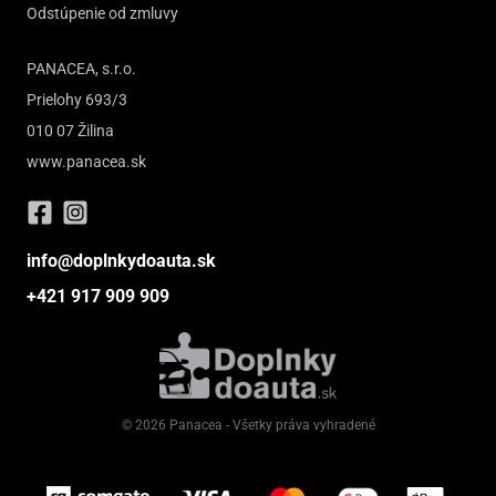
Odstúpenie od zmluvy
PANACEA, s.r.o.
Prielohy 693/3
010 07 Žilina
www.panacea.sk
info@doplnkydoauta.sk
+421 917 909 909
© 2026 Panacea - Všetky práva vyhradené