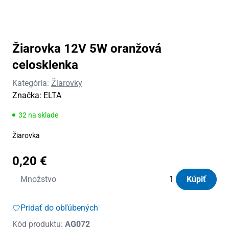
Žiarovka 12V 5W oranžová
celosklenka
Kategória:
Žiarovky
Značka:
ELTA
32 na sklade
Žiarovka
0,20
€
množstvo
Množstvo
Kúpiť
Žiarovka
12V
Pridať do obľúbených
5W
Kód produktu:
AG072
oranžová