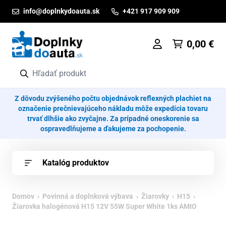
Prejsť na obsah
info@doplnkydoauta.sk
+421 917 909 909
0,00
€
Z dôvodu zvýšeného počtu objednávok reflexných plachiet na
označenie prečnievajúceho nákladu môže expedícia tovaru
trvať dlhšie ako zvyčajne. Za prípadné oneskorenie sa
ospravedlňujeme a ďakujeme za pochopenie.
Katalóg produktov
Domov
›
Povinná a doplnková výbava
›
Žiarovky
›
H15
›
Žiarovka halogénová H15 12V 55W Super White 1ks AMIO