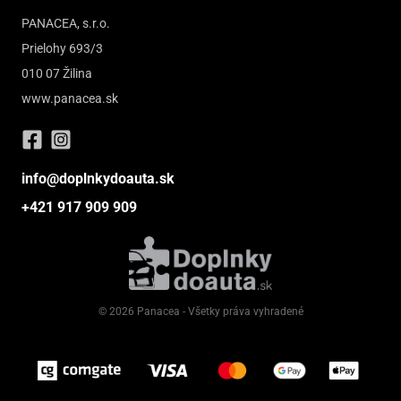
PANACEA, s.r.o.
Prielohy 693/3
010 07 Žilina
www.panacea.sk
info@doplnkydoauta.sk
+421 917 909 909
© 2026 Panacea - Všetky práva vyhradené