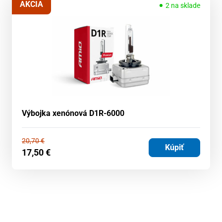
AKCIA
2 na sklade
Výbojka xenónová D1R-6000
20,70
€
Kúpiť
17,50
€