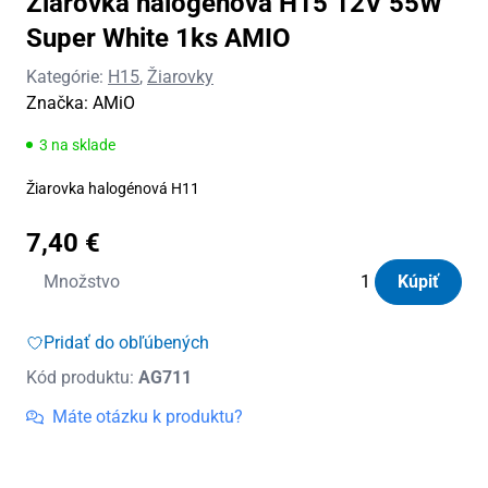
Žiarovka halogénová H15 12V 55W
Super White 1ks AMIO
Kategórie:
H15
,
Žiarovky
Značka:
AMiO
3 na sklade
Žiarovka halogénová H11
7,40
€
množstvo
Množstvo
Kúpiť
Žiarovka
halogénová
Pridať do obľúbených
H15
Kód produktu:
AG711
12V
55W
Máte otázku k produktu?
Super
White