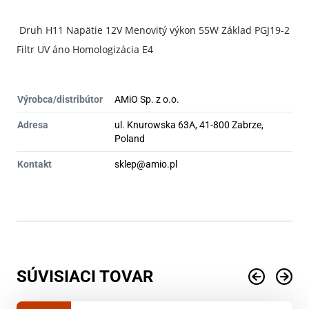
1ks
AMIO
Druh H11 Napätie 12V Menovitý výkon 55W Základ PGJ19-2
Filtr UV áno Homologizácia E4
Výrobca/distribútor
AMiO Sp. z o.o.
Adresa
ul. Knurowska 63A, 41-800 Zabrze,
Poland
Kontakt
sklep@amio.pl
SÚVISIACI TOVAR