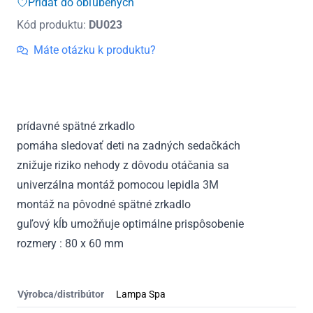
Pridať do obľúbených
vnútorné
Kód produktu:
DU023
80x60mm
LAMPA
Máte otázku k produktu?
prídavné spätné zrkadlo
pomáha sledovať deti na zadných sedačkách
znižuje riziko nehody z dôvodu otáčania sa
univerzálna montáž pomocou lepidla 3M
montáž na pôvodné spätné zrkadlo
guľový kĺb umožňuje optimálne prispôsobenie
rozmery : 80 x 60 mm
Výrobca/distribútor
Lampa Spa