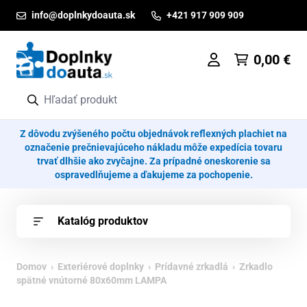
Prejsť na obsah
info@doplnkydoauta.sk
+421 917 909 909
0,00
€
Z dôvodu zvýšeného počtu objednávok reflexných plachiet na
označenie prečnievajúceho nákladu môže expedícia tovaru
trvať dlhšie ako zvyčajne. Za prípadné oneskorenie sa
ospravedlňujeme a ďakujeme za pochopenie.
Katalóg produktov
Domov
›
Exteriérové doplnky
›
Prídavné zrkadlá
› Zrkadlo
spätné vnútorné 80x60mm LAMPA