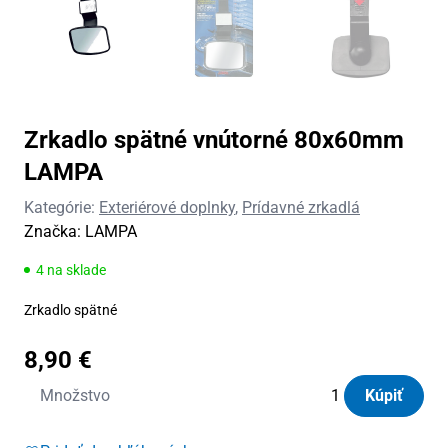
Zrkadlo spätné vnútorné 80x60mm
LAMPA
Kategórie:
Exteriérové doplnky
,
Prídavné zrkadlá
Značka:
LAMPA
4 na sklade
Zrkadlo spätné
8,90
€
množstvo
Množstvo
Kúpiť
Zrkadlo
spätné