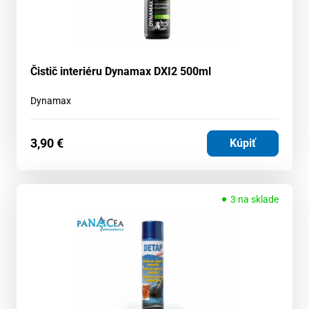
Čistič interiéru Dynamax DXI2 500ml
Dynamax
3,90
€
Kúpiť
3 na sklade