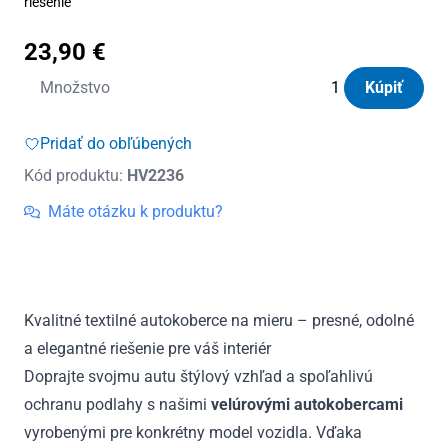
riešenie
23,90
€
množstvo
Množstvo
Kúpiť
Autokoberce
textilné
Pridať do obľúbených
Panacea
Kód produktu:
HV2236
Hyundai
Elantra
Máte otázku k produktu?
2015
-
2020
Kvalitné textilné autokoberce na mieru – presné, odolné
a elegantné riešenie pre váš interiér
Doprajte svojmu autu štýlový vzhľad a spoľahlivú
ochranu podlahy s našimi
velúrovými autokobercami
vyrobenými pre konkrétny model vozidla. Vďaka