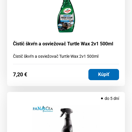
Čistič škvŕn a osviežovač Turtle Wax 2v1 500ml
Čistič škvŕn a osviežovač Turtle Wax 2v1 500ml
7,20
€
Kúpiť
do 5 dní