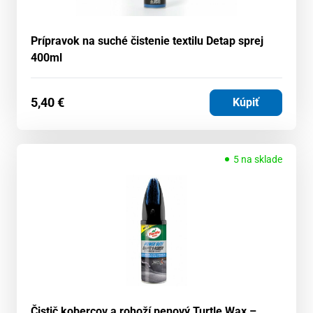
Prípravok na suché čistenie textilu Detap sprej
400ml
5,40
€
Kúpiť
5 na sklade
Čistič kobercov a rohoží penový Turtle Wax –