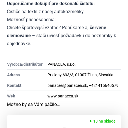
Odporúčame dokúpiť pre dokonalú čistotu:
Čističe na textil z našej autokozmetiky
Možnosť prispôsobenia:
Chcete športovejší vzhľad? Ponúkame aj
červené
olemovanie
– stačí uviesť požiadavku do poznámky k
objednávke.
Výrobca/distribútor
PANACEA, s.r.o.
Adresa
Prielohy 693/3, 01007 Žilina, Slovakia
Kontakt
panacea@panacea.sk, +421415640579
Web
www.panacea.sk
Možno by sa Vám páčilo…
18 na sklade