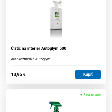
Čistič na interiér Autoglym 500
Autokozmetika Autoglym
13,95
€
Kúpiť
5 na sklade