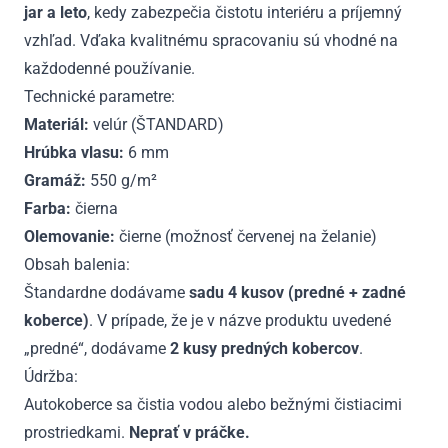
jar a leto
, kedy zabezpečia čistotu interiéru a príjemný
vzhľad. Vďaka kvalitnému spracovaniu sú vhodné na
každodenné používanie.
Technické parametre:
Materiál:
velúr (ŠTANDARD)
Hrúbka vlasu:
6 mm
Gramáž:
550 g/m²
Farba:
čierna
Olemovanie:
čierne (možnosť červenej na želanie)
Obsah balenia:
Štandardne dodávame
sadu 4 kusov (predné + zadné
koberce)
. V prípade, že je v názve produktu uvedené
„predné“, dodávame
2 kusy predných kobercov
.
Údržba:
Autokoberce sa čistia vodou alebo bežnými čistiacimi
prostriedkami.
Neprať v práčke.