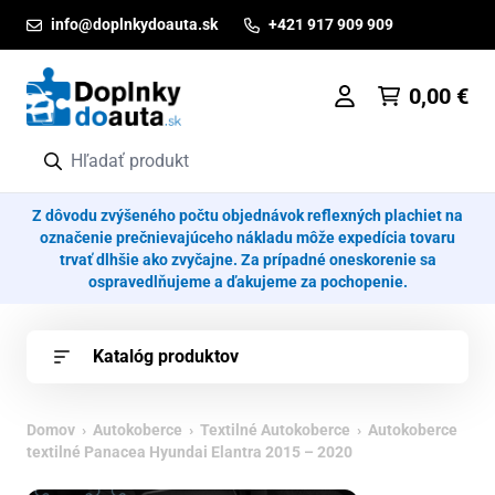
Prejsť na obsah
info@doplnkydoauta.sk
+421 917 909 909
0,00
€
Z dôvodu zvýšeného počtu objednávok reflexných plachiet na
označenie prečnievajúceho nákladu môže expedícia tovaru
trvať dlhšie ako zvyčajne. Za prípadné oneskorenie sa
ospravedlňujeme a ďakujeme za pochopenie.
Katalóg produktov
Domov
›
Autokoberce
›
Textilné Autokoberce
› Autokoberce
textilné Panacea Hyundai Elantra 2015 – 2020