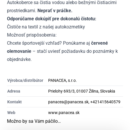
Autokoberce sa čistia vodou alebo bežnými čistiacimi
prostriedkami.
Neprať v práčke.
Odporúčame dokúpiť pre dokonalú čistotu:
Čističe na textil z našej autokozmetiky
Možnosť prispôsobenia:
Chcete športovejší vzhľad? Ponúkame aj
červené
olemovanie
– stačí uviesť požiadavku do poznámky k
objednávke.
Výrobca/distribútor
PANACEA, s.r.o.
Adresa
Prielohy 693/3, 01007 Žilina, Slovakia
Kontakt
panacea@panacea.sk, +421415640579
Web
www.panacea.sk
Možno by sa Vám páčilo…