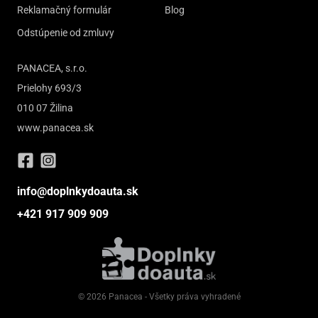
Reklamačný formulár
Blog
Odstúpenie od zmluvy
PANACEA, s.r.o.
Prielohy 693/3
010 07 Žilina
www.panacea.sk
info@doplnkydoauta.sk
+421 917 909 909
© 2026 Panacea - Všetky práva vyhradené