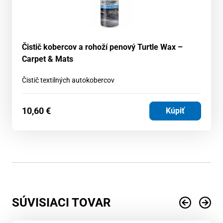
Čistič kobercov a rohoží penový Turtle Wax –
Carpet & Mats
Čistič textilných autokobercov
10,60
€
Kúpiť
SÚVISIACI TOVAR