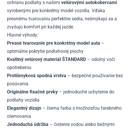
ochranu podlahy s našimi
velúrovými autokobercami
vyrobenými pre konkrétny model vozidla. Vďaka
presnému tvarovaniu perfektne sedia, nešmýkajú sa a
zvyšujú komfort pri každej jazde.
Hlavné výhody:
Presné tvarovanie pre konkrétny model auta
–
optimálne pokrytie podlahovej plochy
Kvalitný velúrový materiál ŠTANDARD
– odolný voči
opotrebeniu
Protišmyková spodná vrstva
– bezpečné používanie bez
posúvania
Originálne fixačné prvky
– jednoduché uchytenie do
podlahy vozidla
Elegantný dizajn
– čierna farba s možnosťou farebného
olemovania
Jednoduchá údržba
– čistenie vodou alebo bežnými