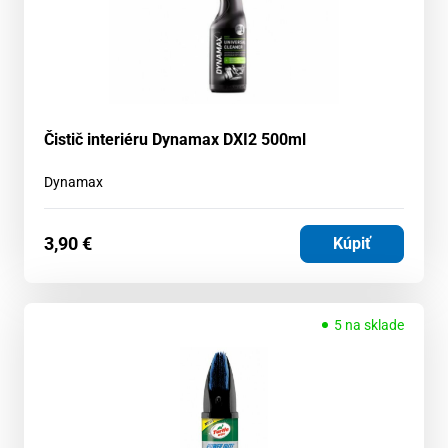
Čistič interiéru Dynamax DXI2 500ml
Dynamax
3,90
€
Kúpiť
5 na sklade