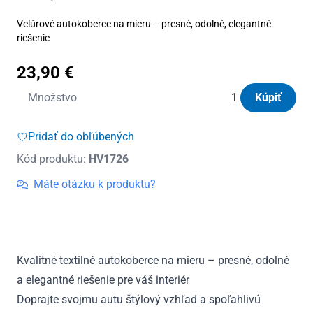
Velúrové autokoberce na mieru – presné, odolné, elegantné
riešenie
23,90
€
množstvo
Množstvo
Kúpiť
Autokoberce
textilné
Pridať do obľúbených
Panacea
Kód produktu:
HV1726
Mercedes
-
Máte otázku k produktu?
Benz
C-
Class
(W205)
Kvalitné textilné autokoberce na mieru – presné, odolné
2014
a elegantné riešenie pre váš interiér
-
2021
Doprajte svojmu autu štýlový vzhľad a spoľahlivú