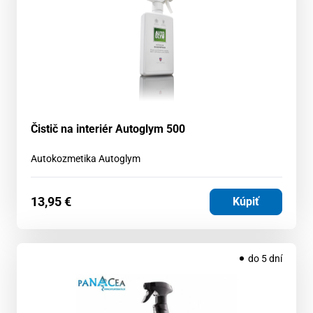
Čistič na interiér Autoglym 500
Autokozmetika Autoglym
13,95
€
Kúpiť
do 5 dní