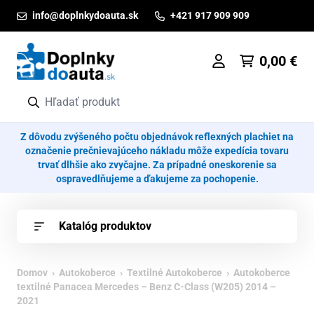
Prejsť na obsah
info@doplnkydoauta.sk
+421 917 909 909
0,00
€
Z dôvodu zvýšeného počtu objednávok reflexných plachiet na
označenie prečnievajúceho nákladu môže expedícia tovaru
trvať dlhšie ako zvyčajne. Za prípadné oneskorenie sa
ospravedlňujeme a ďakujeme za pochopenie.
Katalóg produktov
Domov
›
Autokoberce
›
Textilné Autokoberce
› Autokoberce
textilné Panacea Mercedes – Benz C-Class (W205) 2014 –
2021