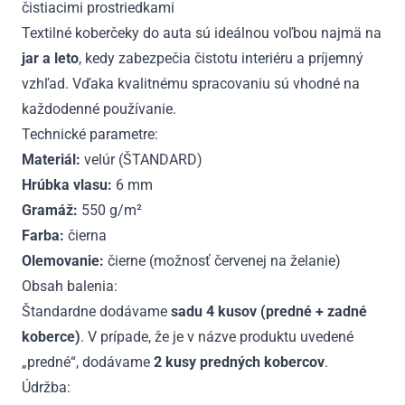
čistiacimi prostriedkami
Textilné koberčeky do auta sú ideálnou voľbou najmä na
jar a leto
, kedy zabezpečia čistotu interiéru a príjemný
vzhľad. Vďaka kvalitnému spracovaniu sú vhodné na
každodenné používanie.
Technické parametre:
Materiál:
velúr (ŠTANDARD)
Hrúbka vlasu:
6 mm
Gramáž:
550 g/m²
Farba:
čierna
Olemovanie:
čierne (možnosť červenej na želanie)
Obsah balenia:
Štandardne dodávame
sadu 4 kusov (predné + zadné
koberce)
. V prípade, že je v názve produktu uvedené
„predné“, dodávame
2 kusy predných kobercov
.
Údržba: