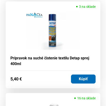
3 na sklade
Prípravok na suché čistenie textilu Detap sprej
400ml
5,40
€
Kúpiť
16 na sklade