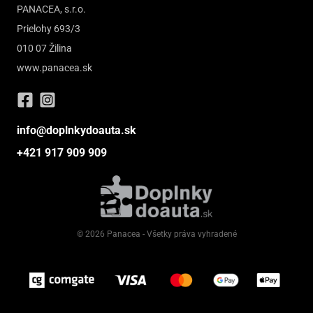
PANACEA, s.r.o.
Prielohy 693/3
010 07 Žilina
www.panacea.sk
info@doplnkydoauta.sk
+421 917 909 909
© 2026 Panacea - Všetky práva vyhradené