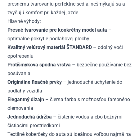
presnému tvarovaniu perfektne sedia, nešmýkajú sa a
zvyšujú komfort pri každej jazde.
Hlavné výhody:
Presné tvarovanie pre konkrétny model auta
–
optimálne pokrytie podlahovej plochy
Kvalitný velúrový materiál ŠTANDARD
– odolný voči
opotrebeniu
Protišmyková spodná vrstva
– bezpečné používanie bez
posúvania
Originálne fixačné prvky
– jednoduché uchytenie do
podlahy vozidla
Elegantný dizajn
– čierna farba s možnosťou farebného
olemovania
Jednoduchá údržba
– čistenie vodou alebo bežnými
čistiacimi prostriedkami
Textilné koberčeky do auta sú ideálnou voľbou najmä na