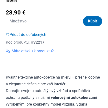
riešenie
23,90
€
množstvo
Množstvo
Kúpiť
Autokoberce
textilné
Pridať do obľúbených
Panacea
Kód produktu:
HV2217
VW
e-
Máte otázku k produktu?
Golf
2014
-
2019
Kvalitné textilné autokoberce na mieru – presné, odolné
a elegantné riešenie pre váš interiér
Doprajte svojmu autu štýlový vzhľad a spoľahlivú
ochranu podlahy s našimi
velúrovými autokobercami
vyrobenými pre konkrétny model vozidla. Vďaka