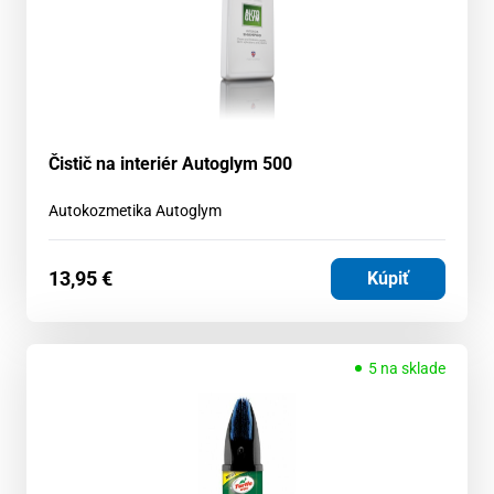
Čistič na interiér Autoglym 500
Autokozmetika Autoglym
13,95
€
Kúpiť
5 na sklade