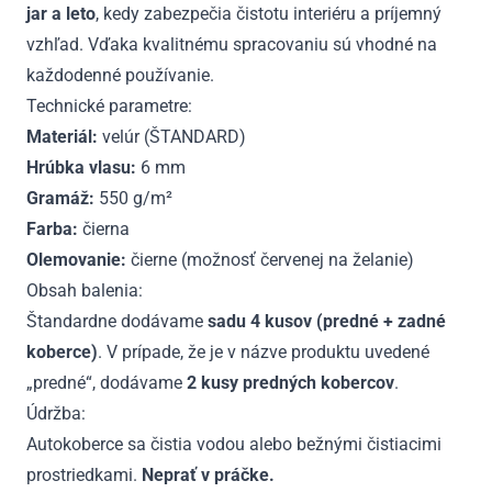
jar a leto
, kedy zabezpečia čistotu interiéru a príjemný
vzhľad. Vďaka kvalitnému spracovaniu sú vhodné na
každodenné používanie.
Technické parametre:
Materiál:
velúr (ŠTANDARD)
Hrúbka vlasu:
6 mm
Gramáž:
550 g/m²
Farba:
čierna
Olemovanie:
čierne (možnosť červenej na želanie)
Obsah balenia:
Štandardne dodávame
sadu 4 kusov (predné + zadné
koberce)
. V prípade, že je v názve produktu uvedené
„predné“, dodávame
2 kusy predných kobercov
.
Údržba:
Autokoberce sa čistia vodou alebo bežnými čistiacimi
prostriedkami.
Neprať v práčke.