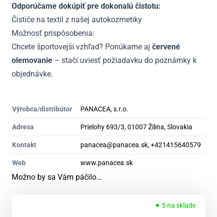
Odporúčame dokúpiť pre dokonalú čistotu:
Čističe na textil z našej autokozmetiky
Možnosť prispôsobenia:
Chcete športovejší vzhľad? Ponúkame aj
červené
olemovanie
– stačí uviesť požiadavku do poznámky k
objednávke.
Výrobca/distribútor
PANACEA, s.r.o.
Adresa
Prielohy 693/3, 01007 Žilina, Slovakia
Kontakt
panacea@panacea.sk, +421415640579
Web
www.panacea.sk
Možno by sa Vám páčilo…
5 na sklade