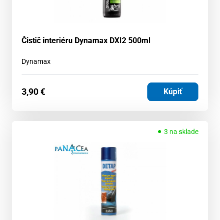
Čistič interiéru Dynamax DXI2 500ml
Dynamax
3,90
€
Kúpiť
3 na sklade