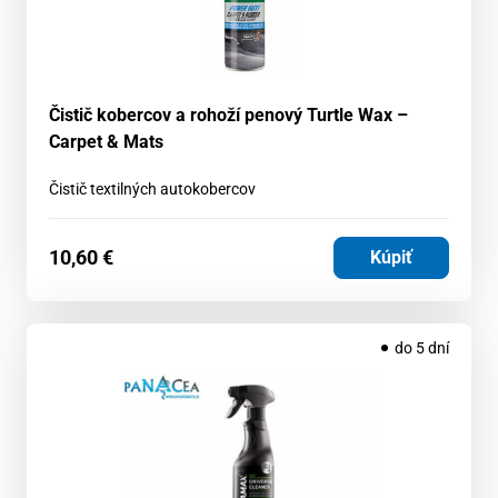
Čistič kobercov a rohoží penový Turtle Wax –
Carpet & Mats
Čistič textilných autokobercov
10,60
€
Kúpiť
do 5 dní