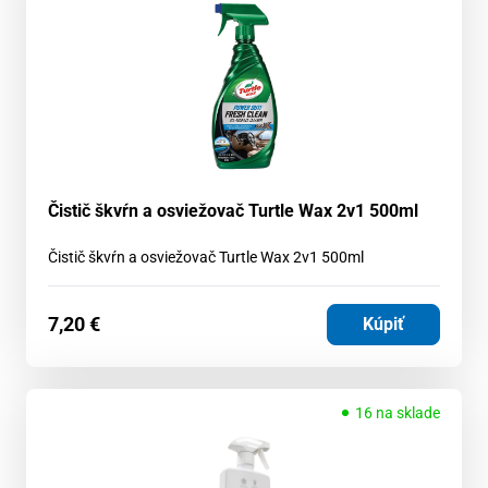
Čistič škvŕn a osviežovač Turtle Wax 2v1 500ml
Čistič škvŕn a osviežovač Turtle Wax 2v1 500ml
7,20
€
Kúpiť
16 na sklade