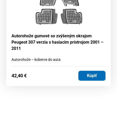
Autorohože gumové so zvýšeným okrajom
Peugeot 307 verzia s hasiacim prístrojom 2001 –
2011
Autorohože – koberce do auta
42,40
€
Kúpiť