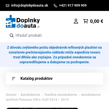
Prejsť na obsah
info@doplnkydoauta.sk
+421 917 909 909
0,00
€
Z dôvodu zvýšeného počtu objednávok reflexných plachiet na
označenie prečnievajúceho nákladu môže expedícia tovaru
trvať dlhšie ako zvyčajne. Za prípadné oneskorenie sa
ospravedlňujeme a ďakujeme za pochopenie.
Katalóg produktov
Domov
›
Autokoberce
›
Textilné Autokoberce
› Autokoberce
textilné Panacea VW e-Golf 2014 – 2019