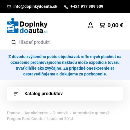
Prejsť na obsah
info@doplnkydoauta.sk
+421 917 909 909
0,00
€
Z dôvodu zvýšeného počtu objednávok reflexných plachiet na
označenie prečnievajúceho nákladu môže expedícia tovaru
trvať dlhšie ako zvyčajne. Za prípadné oneskorenie sa
ospravedlňujeme a ďakujeme za pochopenie.
Katalóg produktov
Domov
›
Autokoberce
›
Gumové
› Autorohože gumové
Frogum Ford Courier 1.rada od 2014