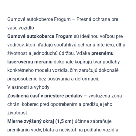
2014
Gumové autokoberce Frogum – Presná ochrana pre
vaše vozidlo
Gumové autokoberce Frogum
sú ideálnou voľbou pre
vodičov, ktorí hľadajú spoľahlivú ochranu interiéru, dlhú
životnosť a jednoduchú údržbu. Vďaka
presnému
laserovému meraniu
dokonale kopírujú tvar podlahy
konkrétneho modelu vozidla, čím zaručujú dokonalé
prispôsobenie bez posúvania a deformácií.
Vlastnosti a výhody
Zosilnená časť v priestore pedálov
– vystužená zóna
chráni koberec pred opotrebením a predlžuje jeho
životnosť.
Mierne zvýšený okraj (1,5 cm)
účinne zabraňuje
prenikaniu vody, blata a nečistôt na podlahu vozidla.