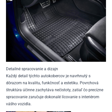
Detailné spracovanie a dizajn
Každý detail týchto autokobercov je navrhnutý s
dôrazom na kvalitu, funkčnosť a estetiku. Povrchová
štruktúra účinne zachytáva nečistoty, zatiaľ čo precízne
spracovanie zaručuje dokonalé lícovanie s interiérom
vášho vozidla.