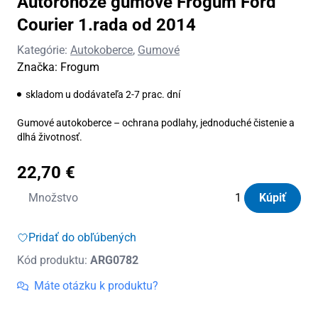
Autorohože gumové Frogum Ford
Courier 1.rada od 2014
Kategórie:
Autokoberce
,
Gumové
Značka:
Frogum
skladom u dodávateľa 2-7 prac. dní
Gumové autokoberce – ochrana podlahy, jednoduché čistenie a
dlhá životnosť.
22,70
€
množstvo
Množstvo
Kúpiť
Autorohože
gumové
Pridať do obľúbených
Frogum
Kód produktu:
ARG0782
Ford
Courier
Máte otázku k produktu?
1.rada
od