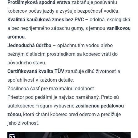
Protišmyková spodná vrstva
zabraňuje posúvaniu
kobercov počas jazdy a zvyšuje bezpečnosť vodiča.
Kvalitná kaučuková zmes bez PVC
– odolná, ekologická
a bez nepríjemného zápachu gumy, s jemnou
vanilkovou
arómou
.
Jednoduchá údržba
– opláchnutím vodou alebo
bežným čistiacim prostriedkom sa koberec vráti do
pôvodného stavu.
Certifikovaná kvalita TÜV
zaručuje dlhú životnosť a
spoľahlivosť v každom detaile.
Zosilnená časť pre maximálnu odolnosť
Priestor pod pedálmi je najviac namáhaný. Preto sú
autokoberce Frogum vybavené
zosilnenou pedálovou
zónou
, ktorá chráni koberec pred oderom a predlžuje
jeho životnosť.