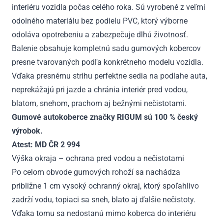
interiéru vozidla počas celého roka. Sú vyrobené z veľmi
odolného materiálu bez podielu PVC, ktorý výborne
odoláva opotrebeniu a zabezpečuje dlhú životnosť.
Balenie obsahuje kompletnú sadu gumových kobercov
presne tvarovaných podľa konkrétneho modelu vozidla.
Vďaka presnému strihu perfektne sedia na podlahe auta,
neprekážajú pri jazde a chránia interiér pred vodou,
blatom, snehom, prachom aj bežnými nečistotami.
Gumové autokoberce značky RIGUM sú 100 % český
výrobok.
Atest: MD ČR 2 994
Výška okraja – ochrana pred vodou a nečistotami
Po celom obvode gumových rohoží sa nachádza
približne 1 cm vysoký ochranný okraj, ktorý spoľahlivo
zadrží vodu, topiaci sa sneh, blato aj ďalšie nečistoty.
Vďaka tomu sa nedostanú mimo koberca do interiéru