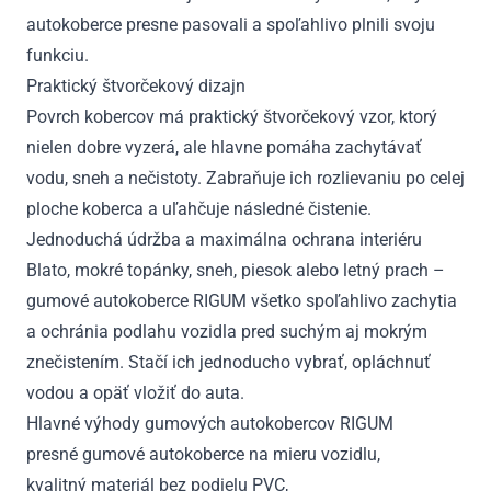
autokoberce presne pasovali a spoľahlivo plnili svoju
funkciu.
Praktický štvorčekový dizajn
Povrch kobercov má praktický štvorčekový vzor, ktorý
nielen dobre vyzerá, ale hlavne pomáha zachytávať
vodu, sneh a nečistoty. Zabraňuje ich rozlievaniu po celej
ploche koberca a uľahčuje následné čistenie.
Jednoduchá údržba a maximálna ochrana interiéru
Blato, mokré topánky, sneh, piesok alebo letný prach –
gumové autokoberce RIGUM všetko spoľahlivo zachytia
a ochránia podlahu vozidla pred suchým aj mokrým
znečistením. Stačí ich jednoducho vybrať, opláchnuť
vodou a opäť vložiť do auta.
Hlavné výhody gumových autokobercov RIGUM
presné gumové autokoberce na mieru vozidlu,
kvalitný materiál bez podielu PVC,