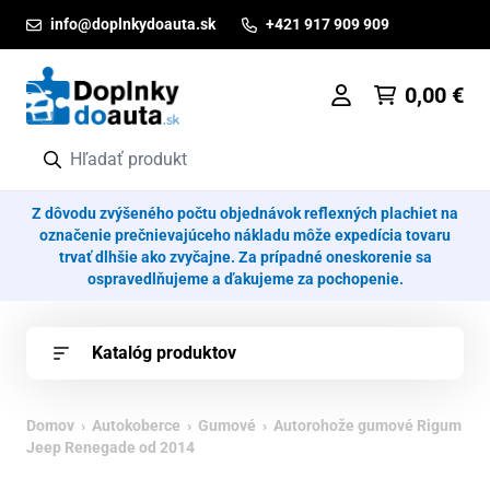
Prejsť na obsah
info@doplnkydoauta.sk
+421 917 909 909
0,00
€
Z dôvodu zvýšeného počtu objednávok reflexných plachiet na
označenie prečnievajúceho nákladu môže expedícia tovaru
trvať dlhšie ako zvyčajne. Za prípadné oneskorenie sa
ospravedlňujeme a ďakujeme za pochopenie.
Katalóg produktov
Domov
›
Autokoberce
›
Gumové
› Autorohože gumové Rigum
Jeep Renegade od 2014