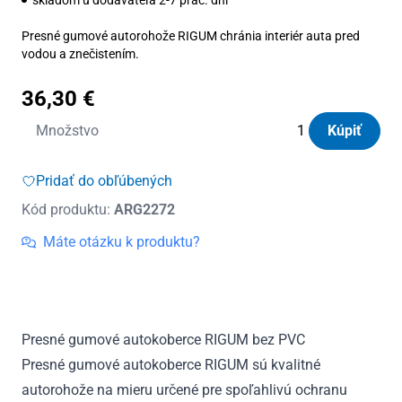
Presné gumové autorohože RIGUM chránia interiér auta pred
vodou a znečistením.
36,30
€
množstvo
Množstvo
Kúpiť
Autorohože
gumové
Pridať do obľúbených
Rigum
Kód produktu:
ARG2272
Jeep
Renegade
Máte otázku k produktu?
od
2014
Presné gumové autokoberce RIGUM bez PVC
Presné gumové autokoberce RIGUM sú kvalitné
autorohože na mieru určené pre spoľahlivú ochranu