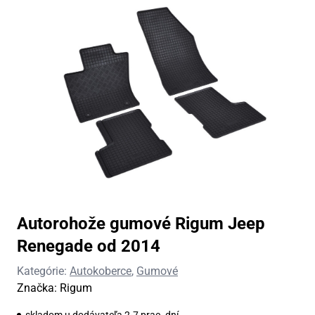
Autorohože gumové Rigum Jeep
Renegade od 2014
Kategórie:
Autokoberce
,
Gumové
Značka:
Rigum
skladom u dodávateľa 2-7 prac. dní