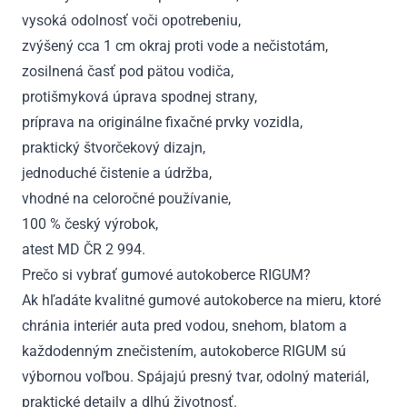
vysoká odolnosť voči opotrebeniu,
zvýšený cca 1 cm okraj proti vode a nečistotám,
zosilnená časť pod pätou vodiča,
protišmyková úprava spodnej strany,
príprava na originálne fixačné prvky vozidla,
praktický štvorčekový dizajn,
jednoduché čistenie a údržba,
vhodné na celoročné používanie,
100 % český výrobok,
atest MD ČR 2 994.
Prečo si vybrať gumové autokoberce RIGUM?
Ak hľadáte kvalitné gumové autokoberce na mieru, ktoré
chránia interiér auta pred vodou, snehom, blatom a
každodenným znečistením, autokoberce RIGUM sú
výbornou voľbou. Spájajú presný tvar, odolný materiál,
praktické detaily a dlhú životnosť.