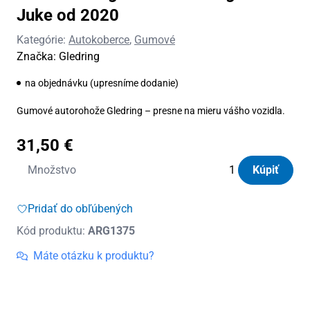
Juke od 2020
Kategórie:
Autokoberce
,
Gumové
Značka:
Gledring
na objednávku (upresníme dodanie)
Gumové autorohože Gledring – presne na mieru vášho vozidla.
31,50
€
množstvo
Množstvo
Kúpiť
Autorohože
gumové
Pridať do obľúbených
Gledring
Kód produktu:
ARG1375
Nissan
Juke
Máte otázku k produktu?
od
2020