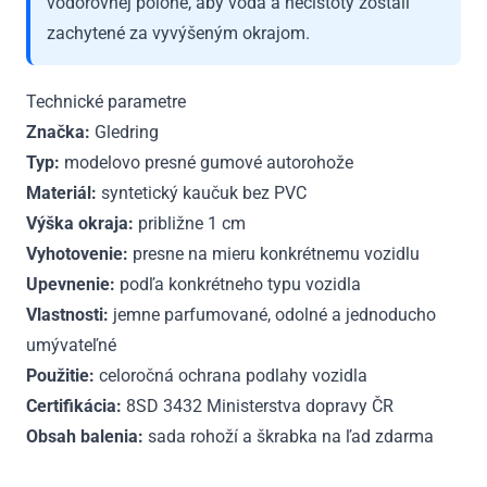
vodorovnej polohe, aby voda a nečistoty zostali
zachytené za vyvýšeným okrajom.
Technické parametre
Značka:
Gledring
Typ:
modelovo presné gumové autorohože
Materiál:
syntetický kaučuk bez PVC
Výška okraja:
približne 1 cm
Vyhotovenie:
presne na mieru konkrétnemu vozidlu
Upevnenie:
podľa konkrétneho typu vozidla
Vlastnosti:
jemne parfumované, odolné a jednoducho
umývateľné
Použitie:
celoročná ochrana podlahy vozidla
Certifikácia:
8SD 3432 Ministerstva dopravy ČR
Obsah balenia:
sada rohoží a škrabka na ľad zdarma