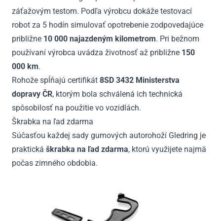
záťažovým testom. Podľa výrobcu dokáže testovací
robot za 5 hodín simulovať opotrebenie zodpovedajúce
približne
10 000 najazdeným kilometrom
. Pri bežnom
používaní výrobca uvádza životnosť až približne
150
000 km
.
Rohože spĺňajú certifikát
8SD 3432 Ministerstva
dopravy ČR
, ktorým bola schválená ich technická
spôsobilosť na použitie vo vozidlách.
Škrabka na ľad zdarma
Súčasťou každej sady gumových autorohoží Gledring je
praktická
škrabka na ľad zdarma
, ktorú využijete najmä
počas zimného obdobia.