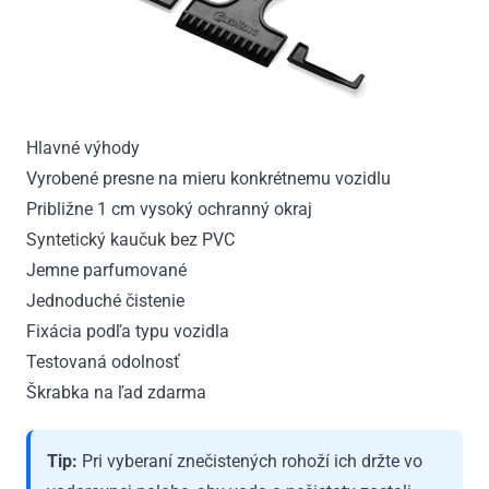
Hlavné výhody
Vyrobené presne na mieru konkrétnemu vozidlu
Približne 1 cm vysoký ochranný okraj
Syntetický kaučuk bez PVC
Jemne parfumované
Jednoduché čistenie
Fixácia podľa typu vozidla
Testovaná odolnosť
Škrabka na ľad zdarma
Tip:
Pri vyberaní znečistených rohoží ich držte vo