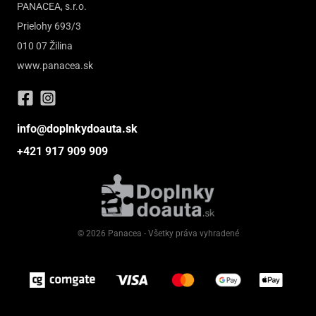
PANACEA, s.r.o.
Prielohy 693/3
010 07 Žilina
www.panacea.sk
info@doplnkydoauta.sk
+421 917 909 909
© 2026 Panacea - Všetky práva vyhradené