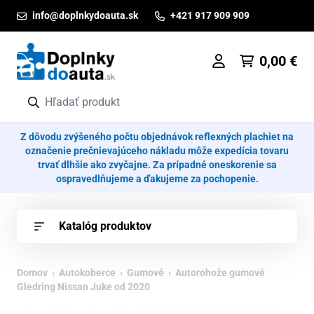
Prejsť na obsah
info@doplnkydoauta.sk
+421 917 909 909
0,00
€
Z dôvodu zvýšeného počtu objednávok reflexných plachiet na
označenie prečnievajúceho nákladu môže expedícia tovaru
trvať dlhšie ako zvyčajne. Za prípadné oneskorenie sa
ospravedlňujeme a ďakujeme za pochopenie.
Katalóg produktov
Domov
›
Autokoberce
›
Gumové
› Autorohože gumové
Gledring Nissan Juke od 2020