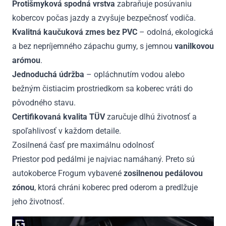
Protišmyková spodná vrstva
zabraňuje posúvaniu
kobercov počas jazdy a zvyšuje bezpečnosť vodiča.
Kvalitná kaučuková zmes bez PVC
– odolná, ekologická
a bez nepríjemného zápachu gumy, s jemnou
vanilkovou
arómou
.
Jednoduchá údržba
– opláchnutím vodou alebo
bežným čistiacim prostriedkom sa koberec vráti do
pôvodného stavu.
Certifikovaná kvalita TÜV
zaručuje dlhú životnosť a
spoľahlivosť v každom detaile.
Zosilnená časť pre maximálnu odolnosť
Priestor pod pedálmi je najviac namáhaný. Preto sú
autokoberce Frogum vybavené
zosilnenou pedálovou
zónou
, ktorá chráni koberec pred oderom a predlžuje
jeho životnosť.