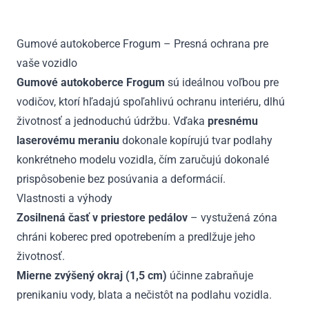
V
od
Gumové autokoberce Frogum – Presná ochrana pre
2019
vaše vozidlo
Gumové autokoberce Frogum
sú ideálnou voľbou pre
vodičov, ktorí hľadajú spoľahlivú ochranu interiéru, dlhú
životnosť a jednoduchú údržbu. Vďaka
presnému
laserovému meraniu
dokonale kopírujú tvar podlahy
konkrétneho modelu vozidla, čím zaručujú dokonalé
prispôsobenie bez posúvania a deformácií.
Vlastnosti a výhody
Zosilnená časť v priestore pedálov
– vystužená zóna
chráni koberec pred opotrebením a predlžuje jeho
životnosť.
Mierne zvýšený okraj (1,5 cm)
účinne zabraňuje
prenikaniu vody, blata a nečistôt na podlahu vozidla.