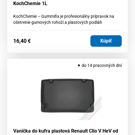
KochChemie 1L
KochChemie – Gummifix je profesionálny prípravok na
ošetrenie gumových rohoží a plastových podláh
16,40
€
Kúpiť
do 14 pracovných dní
Vanička do kufra plastová Renault Clio V HeV od