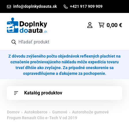
Prejsť na obsah
info@doplnkydoauta.sk
+421 917 909 909
0,00
€
Z dôvodu zvýšeného počtu objednávok reflexných plachiet na
označenie prečnievajúceho nákladu môže expedícia tovaru
trvať dlhšie ako zvyčajne. Za prípadné oneskorenie sa
ospravedlňujeme a ďakujeme za pochopenie.
Katalóg produktov
Domov
›
Autokoberce
›
Gumové
› Autorohože gumové
Frogum Renault Clio e-Tech V od 2019