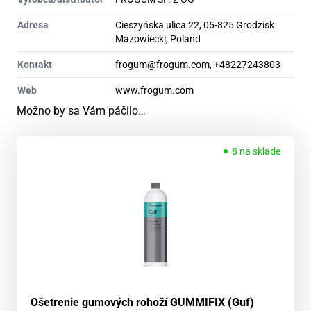
Adresa
Cieszyńska ulica 22, 05-825 Grodzisk
Mazowiecki, Poland
Kontakt
frogum@frogum.com, +48227243803
Web
www.frogum.com
Možno by sa Vám páčilo…
8 na sklade
Ošetrenie gumových rohoží GUMMIFIX (Guf)