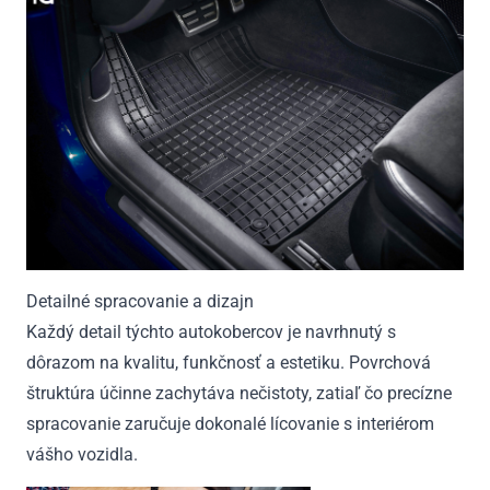
Detailné spracovanie a dizajn
Každý detail týchto autokobercov je navrhnutý s
dôrazom na kvalitu, funkčnosť a estetiku. Povrchová
štruktúra účinne zachytáva nečistoty, zatiaľ čo precízne
spracovanie zaručuje dokonalé lícovanie s interiérom
vášho vozidla.