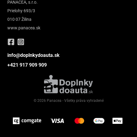
PANACEA, s.r.o.
Prielohy 693/3
010 07 Žilina
www.panacea.sk
info@doplnkydoauta.sk
+421 917 909 909
© 2026 Panacea - Všetky práva vyhradené