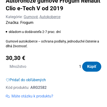
Autorohože gumové Frogum Renault
Clio e-Tech V od 2019
Kategórie:
Gumové
,
Autokoberce
Značka:
Frogum
skladom u dodávateľa 2-7 prac. dní
Gumové autokoberce – ochrana podlahy, jednoduché čistenie a
dlhá životnosť.
30,30
€
množstvo
Množstvo
Kúpiť
Autorohože
gumové
Pridať do obľúbených
Frogum
Kód produktu:
ARG2582
Renault
Clio
Máte otázku k produktu?
e-
Tech