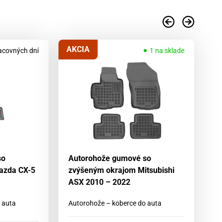
AKCIA
acovných dní
1 na sklade
so
Autorohože gumové so
A
azda CX-5
zvýšeným okrajom Mitsubishi
z
ASX 2010 – 2022
II
 auta
Autorohože – koberce do auta
Au