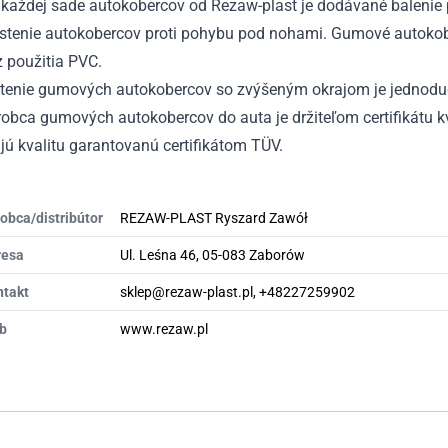
každej sade autokobercov od Rezaw-plast je dodávané balenie p
istenie autokobercov proti pohybu pod nohami. Gumové autokobe
 použitia PVC.
stenie gumových autokobercov so zvýšeným okrajom je jednodu
obca gumových autokobercov do auta je držiteľom certifikátu kv
ú kvalitu garantovanú certifikátom TÜV.
obca/distribútor
REZAW-PLAST Ryszard Zawół
resa
Ul. Leśna 46, 05-083 Zaborów
ntakt
sklep@rezaw-plast.pl, +48227259902
b
www.rezaw.pl