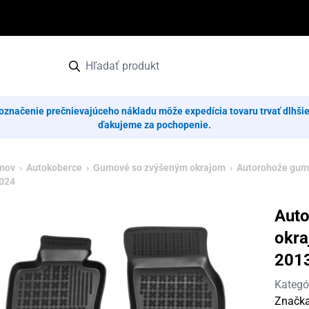
označenie prečnievajúceho nákladu môže expedícia tovaru trvať dlhši
ďakujeme za pochopenie.
mov
›
Autokoberce
›
Gumové so zvýšeným okrajom
› Autorohože gumo
024
Aut
okra
201
Kategó
Značk