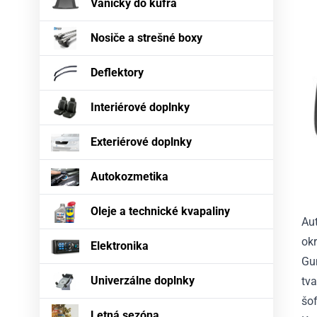
Vaničky do kufra
Nosiče a strešné boxy
Deflektory
Interiérové doplnky
Exteriérové doplnky
Autokozmetika
Oleje a technické kvapaliny
Au
okr
Elektronika
Gu
Univerzálne doplnky
tva
šof
Letná sezóna