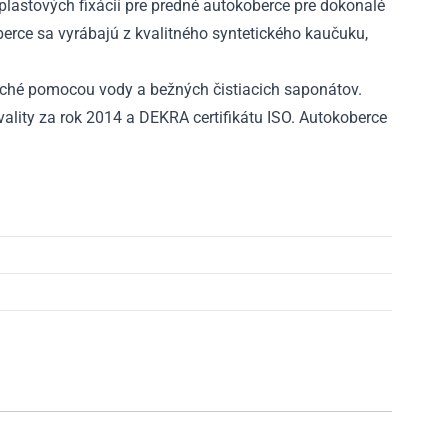
-
lastových fixácií pre predné autokoberce pre dokonalé
2024
rce sa vyrábajú z kvalitného syntetického kaučuku,
ché pomocou vody a bežných čistiacich saponátov.
ality za rok 2014 a DEKRA certifikátu ISO. Autokoberce