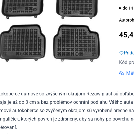
do 14
Autoroh
45,
Prid
Kód pr
Mát
tokoberce gumové so zvýšeným okrajom Rezaw-plast sú obľúben
aja je až do 3 cm a bez problémov ochráni podlahu Vášho auta 
mové autokoberce so zvýšeným okrajom sú vyrobené presne na
r guličiek, ktorých povrch je zdrsnený, aby sa nohy po povrchu 
érovaní.