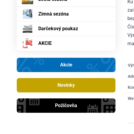
Ku 
za
Zimná sezóna
bez
Či
Darčekový poukaz
Výr
AKCIE
maj
Akcie
Výr
Ad
Novinky
Ko
We
Požičovňa