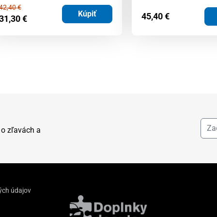
42,40
€
Kúpiť
45,40
€
31,30
€
 o zľavách a
ých údajov