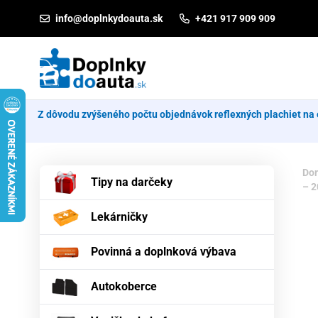
Prejsť na obsah
info@doplnkydoauta.sk
+421 917 909 909
Z dôvodu zvýšeného počtu objednávok reflexných plachiet na 
Do
Tipy na darčeky
– 2
Lekárničky
Povinná a doplnková výbava
Autokoberce