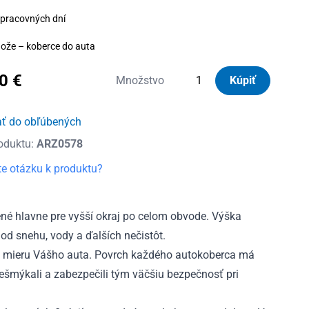
 pracovných dní
ože – koberce do auta
40
€
množstvo
Množstvo
Kúpiť
Autorohože
gumové
ať do obľúbených
so
oduktu:
ARZ0578
zvýšeným
okrajom
e otázku k produktu?
BMW
Mini
Cooper
é hlavne pre vyšší okraj po celom obvode. Výška
S
od snehu, vody a ďalších nečistôt.
III
 mieru Vášho auta. Povrch každého autokoberca má
F55
nešmýkali a zabezpečili tým väčšiu bezpečnosť pri
5D
2013