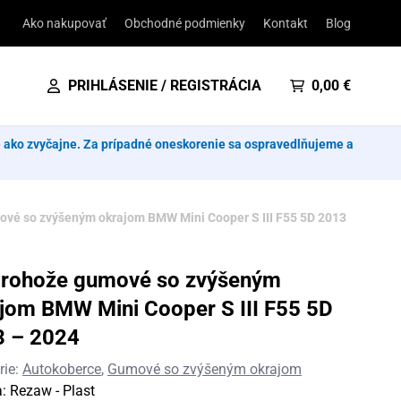
Ako nakupovať
Obchodné podmienky
Kontakt
Blog
PRIHLÁSENIE / REGISTRÁCIA
0,00
€
e ako zvyčajne. Za prípadné oneskorenie sa ospravedlňujeme a
vé so zvýšeným okrajom BMW Mini Cooper S III F55 5D 2013
orohože gumové so zvýšeným
jom BMW Mini Cooper S III F55 5D
3 – 2024
rie:
Autokoberce
,
Gumové so zvýšeným okrajom
a:
Rezaw - Plast