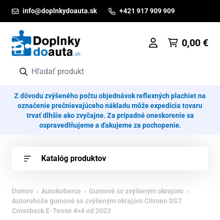
Prejsť na obsah
info@doplnkydoauta.sk
+421 917 909 909
0,00
€
Z dôvodu zvýšeného počtu objednávok reflexných plachiet na
označenie prečnievajúceho nákladu môže expedícia tovaru
trvať dlhšie ako zvyčajne. Za prípadné oneskorenie sa
ospravedlňujeme a ďakujeme za pochopenie.
Katalóg produktov
Domov
›
Autokoberce
›
Gumové so zvýšeným okrajom
›
Autorohože gumové so zvýšeným okrajom Citroen DS7
Crossback E-Tense 4×4 od 2022