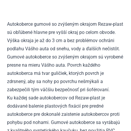
DS7
Crossback
E-
Autokoberce gumové so zvýšeným okrajom Rezaw-plast
Tense
sú obľúbené hlavne pre vyšší okraj po celom obvode.
4x4
od
Výška okraja je až do 3 cm a bez problémov ochráni
2022
podlahu Vášho auta od snehu, vody a ďalších nečistôt.
Gumové autokoberce so zvýšeným okrajom sú vyrobené
presne na mieru Vášho auta. Povrch každého
autokoberca má tvar guličiek, ktorých povrch je
zdrsnený, aby sa nohy po povrchu nešmýkali a
zabezpečili tým väčšiu bezpečnosť pri šoférovaní.
Ku každej sade autokobercov od Rezaw-plast je
dodávané balenie plastových fixácií pre predné
autokoberce pre dokonalé zaistenie autokobercov proti
pohybu pod nohami. Gumové autokoberce sa vyrábajú
z kvalitného syntetického kaučuku, bez použitia PVC.