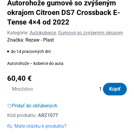
Autorohože gumové so zvýšeným
okrajom Citroen DS7 Crossback E-
Tense 4×4 od 2022
Kategórie:
Autokoberce
,
Gumové so zvýšeným okrajom
Značka:
Rezaw - Plast
do 14 pracovných dní
Autorohože – koberce do auta
60,40
€
množstvo
Množstvo
Kúpiť
Autorohože
gumové
Pridať do obľúbených
so
Kód produktu:
ARZ1077
zvýšeným
okrajom
Máte otázku k produktu?
Citroen