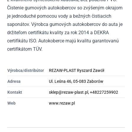
Čistenie gumových autokobercov so zvýšeným okrajom
je jednoduché pomocou vody a bežných čistiacich
saponátov. Výrobca gumových autokobercov do auta je
držiteľom certifikátu kvality za rok 2014 a DEKRA
certifikátu ISO. Autokoberce majú kvalitu garantovanú
certifikátom TÜV.
Výrobca/distribútor
REZAW-PLAST Ryszard Zawół
Adresa
Ul. Leśna 46, 05-083 Zaborów
Kontakt
sklep@rezaw-plast.pl, +48227259902
Web
www.rezaw.pl