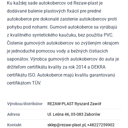
Ku každej sade autokobercov od Rezaw-plast je
dodávané balenie plastových fixácií pre predné
autokoberce pre dokonalé zaistenie autokobercov proti
pohybu pod nohami. Gumové autokoberce sa vyrábajú
z kvalitného syntetického kaučuku, bez použitia PVC.
Čistenie gumových autokobercov so zvýšeným okrajom
je jednoduché pomocou vody a bežných čistiacich
saponátov. Výrobca gumových autokobercov do auta je
držiteľom certifikátu kvality za rok 2014 a DEKRA
certifikátu ISO. Autokoberce majú kvalitu garantovanú
certifikátom TÜV.
Výrobca/distribútor
REZAW-PLAST Ryszard Zawół
Adresa
Ul. Leśna 46, 05-083 Zaborów
Kontakt
sklep@rezaw-plast.pl, +48227259902