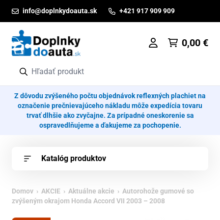
Prejsť na obsah
info@doplnkydoauta.sk
+421 917 909 909
0,00
€
Z dôvodu zvýšeného počtu objednávok reflexných plachiet na
označenie prečnievajúceho nákladu môže expedícia tovaru
trvať dlhšie ako zvyčajne. Za prípadné oneskorenie sa
ospravedlňujeme a ďakujeme za pochopenie.
Katalóg produktov
Domov
›
AKCIE
›
Aktuálne akcie
› Autorohože gumové so
zvýšeným okrajom Honda Accord VII 2003 – 2008