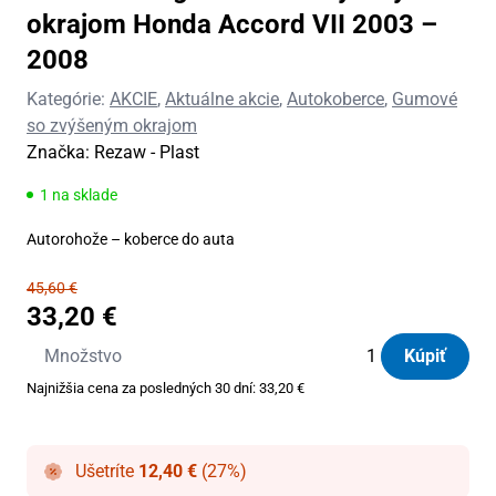
okrajom Honda Accord VII 2003 –
2008
Kategórie:
AKCIE
,
Aktuálne akcie
,
Autokoberce
,
Gumové
so zvýšeným okrajom
Značka:
Rezaw - Plast
1 na sklade
Autorohože – koberce do auta
45,60
€
33,20
€
množstvo
Množstvo
Kúpiť
Autorohože
Najnižšia cena za posledných 30 dní:
33,20
€
gumové
so
zvýšeným
Ušetríte
12,40
€
(27%)
okrajom