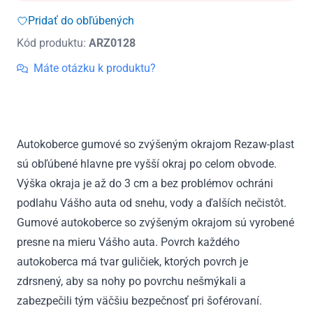
Honda
Pridať do obľúbených
Accord
Kód produktu:
ARZ0128
VII
2003
Máte otázku k produktu?
-
2008
Autokoberce gumové so zvýšeným okrajom Rezaw-plast
sú obľúbené hlavne pre vyšší okraj po celom obvode.
Výška okraja je až do 3 cm a bez problémov ochráni
podlahu Vášho auta od snehu, vody a ďalších nečistôt.
Gumové autokoberce so zvýšeným okrajom sú vyrobené
presne na mieru Vášho auta. Povrch každého
autokoberca má tvar guličiek, ktorých povrch je
zdrsnený, aby sa nohy po povrchu nešmýkali a
zabezpečili tým väčšiu bezpečnosť pri šoférovaní.