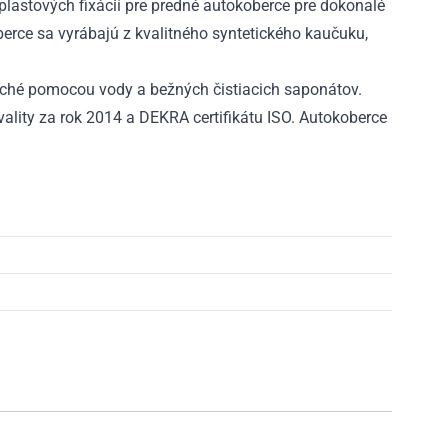
2023
lastových fixácií pre predné autokoberce pre dokonalé
rce sa vyrábajú z kvalitného syntetického kaučuku,
ché pomocou vody a bežných čistiacich saponátov.
ality za rok 2014 a DEKRA certifikátu ISO. Autokoberce