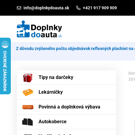
Prejsť na obsah
info@doplnkydoauta.sk
+421 917 909 909
Z dôvodu zvýšeného počtu objednávok reflexných plachiet na 
Do
Tipy na darčeky
201
Lekárničky
Povinná a doplnková výbava
Autokoberce