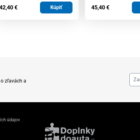
42,40
€
45,40
€
Kúpiť
 o zľavách a
ých údajov