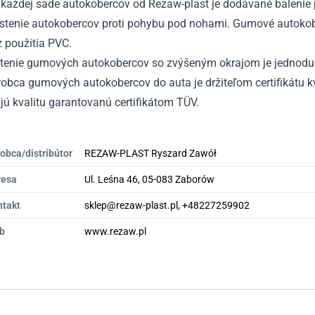
každej sade autokobercov od Rezaw-plast je dodávané balenie p
istenie autokobercov proti pohybu pod nohami. Gumové autokobe
 použitia PVC.
stenie gumových autokobercov so zvýšeným okrajom je jednodu
obca gumových autokobercov do auta je držiteľom certifikátu kv
ú kvalitu garantovanú certifikátom TÜV.
obca/distribútor
REZAW-PLAST Ryszard Zawół
resa
Ul. Leśna 46, 05-083 Zaborów
ntakt
sklep@rezaw-plast.pl, +48227259902
b
www.rezaw.pl