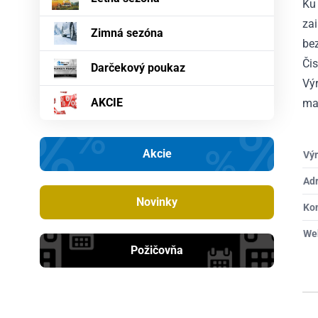
Ku 
za
Zimná sezóna
bez
Či
Darčekový poukaz
Výr
AKCIE
maj
Akcie
Výr
Ad
Novinky
Ko
We
Požičovňa