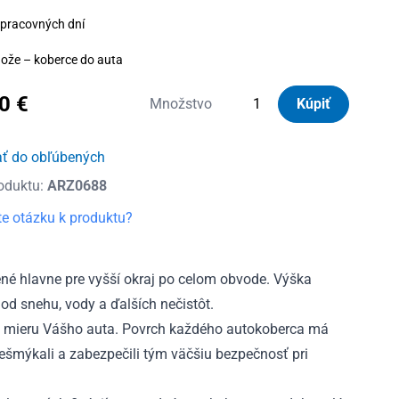
 pracovných dní
ože – koberce do auta
00
€
množstvo
Množstvo
Kúpiť
Autorohože
gumové
ať do obľúbených
so
oduktu:
ARZ0688
zvýšeným
okrajom
e otázku k produktu?
Hyundai
Kona
okrem
é hlavne pre vyšší okraj po celom obvode. Výška
BEV
od snehu, vody a ďalších nečistôt.
a
 mieru Vášho auta. Povrch každého autokoberca má
HEV
nešmýkali a zabezpečili tým väčšiu bezpečnosť pri
2017
-