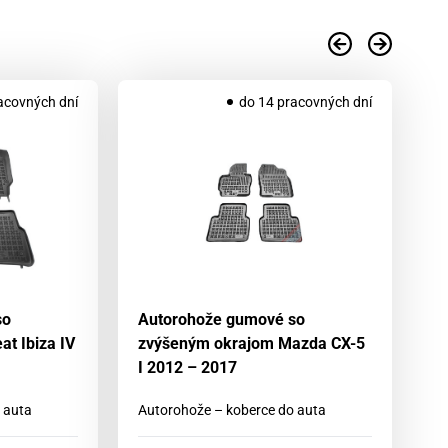
acovných dní
do 14 pracovných dní
so
Autorohože gumové so
A
t Ibiza IV
zvýšeným okrajom Mazda CX-5
zv
I 2012 – 2017
(
 auta
Autorohože – koberce do auta
Au