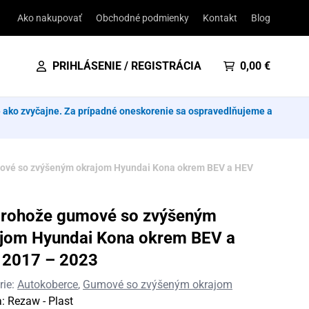
Ako nakupovať
Obchodné podmienky
Kontakt
Blog
PRIHLÁSENIE / REGISTRÁCIA
0,00
€
e ako zvyčajne. Za prípadné oneskorenie sa ospravedlňujeme a
ové so zvýšeným okrajom Hyundai Kona okrem BEV a HEV
orohože gumové so zvýšeným
jom Hyundai Kona okrem BEV a
 2017 – 2023
rie:
Autokoberce
,
Gumové so zvýšeným okrajom
a:
Rezaw - Plast