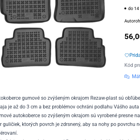
do 14
Autoroh
56,
Prid
Kód pr
Mát
tokoberce gumové so zvýšeným okrajom Rezaw-plast sú obľúben
aja je až do 3 cm a bez problémov ochráni podlahu Vášho auta 
mové autokoberce so zvýšeným okrajom sú vyrobené presne na
r guličiek, ktorých povrch je zdrsnený, aby sa nohy po povrchu 
érovaní.