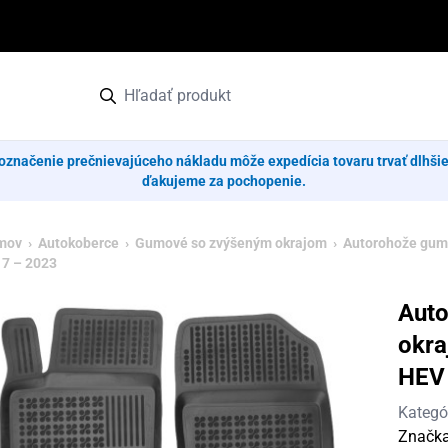
označenie prečnievajúceho nákladu môže expedícia tovaru trvať dlhši
ďakujeme za pochopenie.
mov
›
Autokoberce
›
Gumové so zvýšeným okrajom
› Autorohože gum
7 – 2023
Aut
okra
HEV
Kategó
Značk