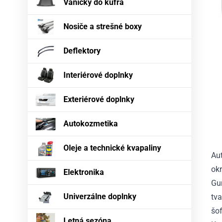
Vaničky do kufra
Nosiče a strešné boxy
Deflektory
Interiérové doplnky
Exteriérové doplnky
Autokozmetika
Oleje a technické kvapaliny
Au
okr
Elektronika
Gu
Univerzálne doplnky
tva
šof
Letná sezóna