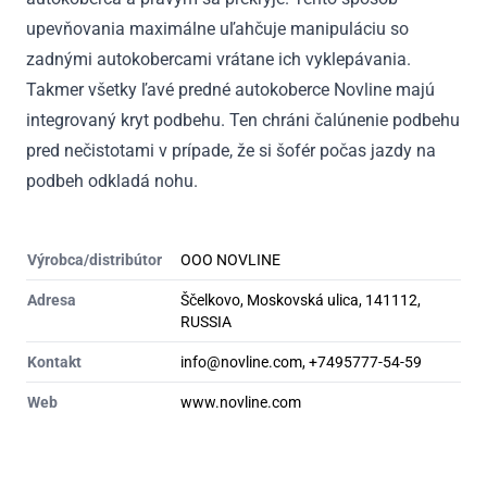
upevňovania maximálne uľahčuje manipuláciu so
zadnými autokobercami vrátane ich vyklepávania.
Takmer všetky ľavé predné autokoberce Novline majú
integrovaný kryt podbehu. Ten chráni čalúnenie podbehu
pred nečistotami v prípade, že si šofér počas jazdy na
podbeh odkladá nohu.
Výrobca/distribútor
OOO NOVLINE
Adresa
Ščelkovo, Moskovská ulica, 141112,
RUSSIA
Kontakt
info@novline.com, +7495777-54-59
Web
www.novline.com