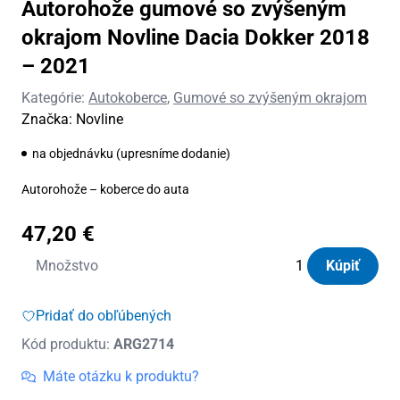
Autorohože gumové so zvýšeným
okrajom Novline Dacia Dokker 2018
– 2021
Kategórie:
Autokoberce
,
Gumové so zvýšeným okrajom
Značka:
Novline
na objednávku (upresníme dodanie)
Autorohože – koberce do auta
47,20
€
množstvo
Množstvo
Kúpiť
Autorohože
gumové
Pridať do obľúbených
so
Kód produktu:
ARG2714
zvýšeným
okrajom
Máte otázku k produktu?
Novline