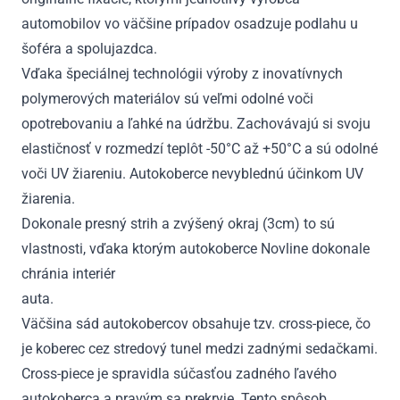
automobilov vo väčšine prípadov osadzuje podlahu u
šoféra a spolujazdca.
Vďaka špeciálnej technológii výroby z inovatívnych
polymerových materiálov sú veľmi odolné voči
opotrebovaniu a ľahké na údržbu. Zachovávajú si svoju
elastičnosť v rozmedzí teplôt -50°C až +50°C a sú odolné
voči UV žiareniu. Autokoberce nevyblednú účinkom UV
žiarenia.
Dokonale presný strih a zvýšený okraj (3cm) to sú
vlastnosti, vďaka ktorým autokoberce Novline dokonale
chránia interiér
au
Väčšina sád autokobercov obsahuje tzv. cross-piece, čo
je koberec cez stredový tunel medzi zadnými sedačkami.
Cross-piece je spravidla súčasťou zadného ľavého
autokoberca a pravým sa prekryje. Tento spôsob