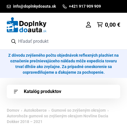
Prejsť na obsah
info@doplnkydoauta.sk
+421 917 909 909
0,00
€
Z dôvodu zvýšeného počtu objednávok reflexných plachiet na
označenie prečnievajúceho nákladu môže expedícia tovaru
trvať dlhšie ako zvyčajne. Za prípadné oneskorenie sa
ospravedlňujeme a ďakujeme za pochopenie.
Katalóg produktov
Domov
›
Autokoberce
›
Gumové so zvýšeným okrajom
›
Autorohože gumové so zvýšeným okrajom Novline Dacia
Dokker 2018 – 2021