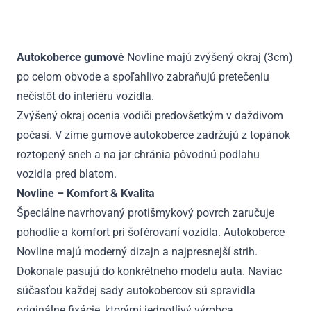
Dacia
Dokker
2018
Autokoberce gumové
Novline majú zvýšený okraj (3cm)
-
po celom obvode a spoľahlivo zabraňujú pretečeniu
2021
nečistôt do interiéru vozidla.
Zvýšený okraj ocenia vodiči predovšetkým v daždivom
počasí. V zime gumové autokoberce zadržujú z topánok
roztopený sneh a na jar chránia pôvodnú podlahu
vozidla pred blatom.
Novline – Komfort & Kvalita
Špeciálne navrhovaný protišmykový povrch zaručuje
pohodlie a komfort pri šoférovaní vozidla. Autokoberce
Novline majú moderný dizajn a najpresnejší strih.
Dokonale pasujú do konkrétneho modelu auta. Naviac
súčasťou každej sady autokobercov sú spravidla
originálne fixácie, ktorými jednotlivý výrobca