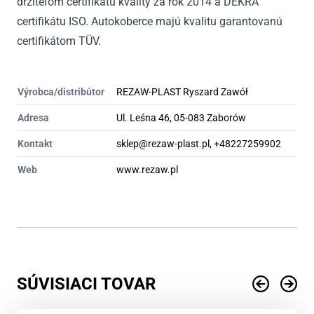
držiteľom certifikátu kvality za rok 2014 a DEKRA
certifikátu ISO. Autokoberce majú kvalitu garantovanú
certifikátom TÜV.
Výrobca/distribútor
REZAW-PLAST Ryszard Zawół
Adresa
Ul. Leśna 46, 05-083 Zaborów
Kontakt
sklep@rezaw-plast.pl, +48227259902
Web
www.rezaw.pl
SÚVISIACI TOVAR