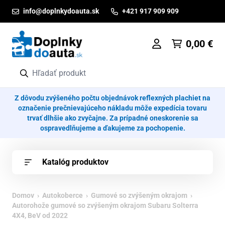
Prejsť na obsah
info@doplnkydoauta.sk
+421 917 909 909
0,00
€
Z dôvodu zvýšeného počtu objednávok reflexných plachiet na
označenie prečnievajúceho nákladu môže expedícia tovaru
trvať dlhšie ako zvyčajne. Za prípadné oneskorenie sa
ospravedlňujeme a ďakujeme za pochopenie.
Katalóg produktov
Domov
›
Autokoberce
›
Gumové so zvýšeným okrajom
›
Autorohože gumové so zvýšeným okrajom Subaru Solterra
4X4, BeV od 2022