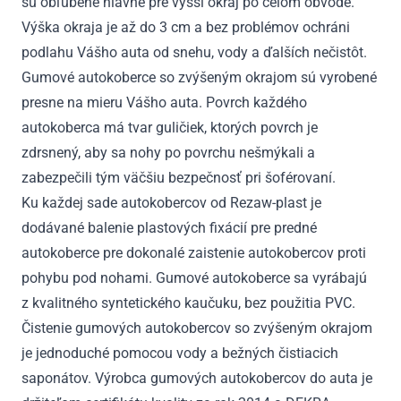
sú obľúbené hlavne pre vyšší okraj po celom obvode.
2022
Výška okraja je až do 3 cm a bez problémov ochráni
podlahu Vášho auta od snehu, vody a ďalších nečistôt.
Gumové autokoberce so zvýšeným okrajom sú vyrobené
presne na mieru Vášho auta. Povrch každého
autokoberca má tvar guličiek, ktorých povrch je
zdrsnený, aby sa nohy po povrchu nešmýkali a
zabezpečili tým väčšiu bezpečnosť pri šoférovaní.
Ku každej sade autokobercov od Rezaw-plast je
dodávané balenie plastových fixácií pre predné
autokoberce pre dokonalé zaistenie autokobercov proti
pohybu pod nohami. Gumové autokoberce sa vyrábajú
z kvalitného syntetického kaučuku, bez použitia PVC.
Čistenie gumových autokobercov so zvýšeným okrajom
je jednoduché pomocou vody a bežných čistiacich
saponátov. Výrobca gumových autokobercov do auta je