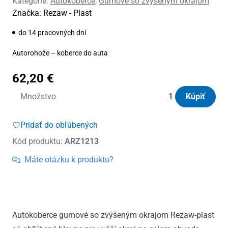
Kategórie:
Autokoberce
,
Gumové so zvýšeným okrajom
Značka:
Rezaw - Plast
do 14 pracovných dní
Autorohože – koberce do auta
62,20
€
množstvo
Množstvo
Kúpiť
Autorohože
gumové
Pridať do obľúbených
so
Kód produktu:
ARZ1213
zvýšeným
okrajom
Máte otázku k produktu?
Subaru
Solterra
4X4,
BeV
Autokoberce gumové so zvýšeným okrajom Rezaw-plast
od