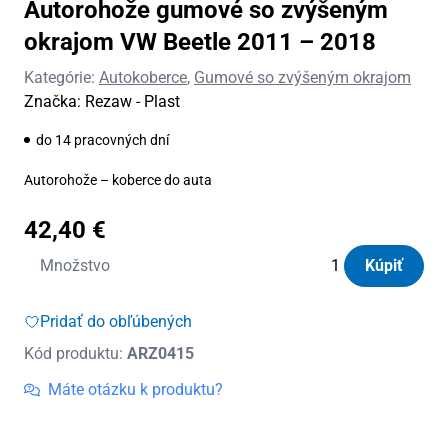
Autorohože gumové so zvýšeným
okrajom VW Beetle 2011 – 2018
Kategórie:
Autokoberce
,
Gumové so zvýšeným okrajom
Značka:
Rezaw - Plast
do 14 pracovných dní
Autorohože – koberce do auta
42,40
€
množstvo
Množstvo
Kúpiť
Autorohože
gumové
Pridať do obľúbených
so
Kód produktu:
ARZ0415
zvýšeným
okrajom
Máte otázku k produktu?
VW
Beetle