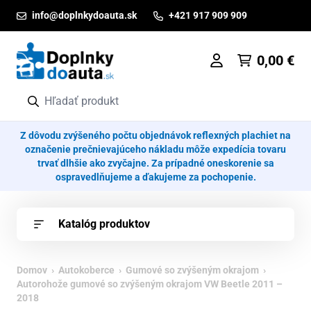
Prejsť na obsah
info@doplnkydoauta.sk
+421 917 909 909
0,00
€
Z dôvodu zvýšeného počtu objednávok reflexných plachiet na
označenie prečnievajúceho nákladu môže expedícia tovaru
trvať dlhšie ako zvyčajne. Za prípadné oneskorenie sa
ospravedlňujeme a ďakujeme za pochopenie.
Katalóg produktov
Domov
›
Autokoberce
›
Gumové so zvýšeným okrajom
›
Autorohože gumové so zvýšeným okrajom VW Beetle 2011 –
2018