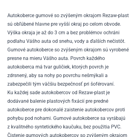
2011
-
Autokoberce gumové so zvýšeným okrajom Rezaw-plast
2018
sú obľúbené hlavne pre vyšší okraj po celom obvode.
Výška okraja je až do 3 cm a bez problémov ochráni
podlahu Vášho auta od snehu, vody a ďalších nečistôt.
Gumové autokoberce so zvýšeným okrajom sú vyrobené
presne na mieru Vášho auta. Povrch každého
autokoberca má tvar guličiek, ktorých povrch je
zdrsnený, aby sa nohy po povrchu nešmýkali a
zabezpečili tým väčšiu bezpečnosť pri šoférovaní.
Ku každej sade autokobercov od Rezaw-plast je
dodávané balenie plastových fixácií pre predné
autokoberce pre dokonalé zaistenie autokobercov proti
pohybu pod nohami. Gumové autokoberce sa vyrábajú
z kvalitného syntetického kaučuku, bez použitia PVC.
Čistenie gumových autokobercov so zvýšeným okrajom