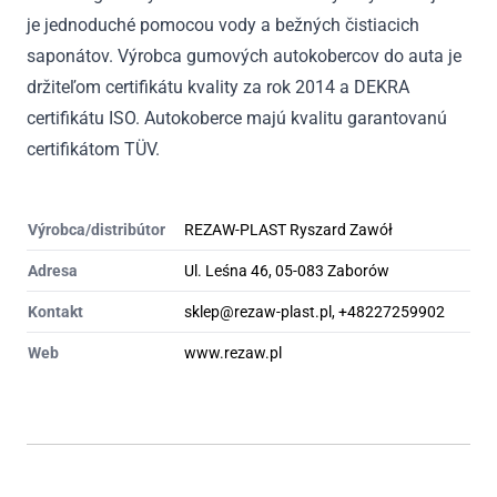
je jednoduché pomocou vody a bežných čistiacich
saponátov. Výrobca gumových autokobercov do auta je
držiteľom certifikátu kvality za rok 2014 a DEKRA
certifikátu ISO. Autokoberce majú kvalitu garantovanú
certifikátom TÜV.
Výrobca/distribútor
REZAW-PLAST Ryszard Zawół
Adresa
Ul. Leśna 46, 05-083 Zaborów
Kontakt
sklep@rezaw-plast.pl, +48227259902
Web
www.rezaw.pl