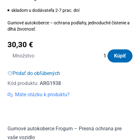
skladom u dodávateľa 2-7 prac. dní
Gumové autokoberce – ochrana podlahy, jednoduché čistenie a
dlhá životnosť.
30,30
€
množstvo
Množstvo
Kúpiť
Autorohože
gumové
Pridať do obľúbených
Frogum
Kód produktu:
ARG1938
Volvo
V90
Máte otázku k produktu?
od
2016
Gumové autokoberce Frogum – Presná ochrana pre
vaše vozidlo