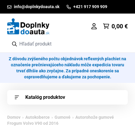
Prejsť na obsah
info@doplnkydoauta.sk
+421 917 909 909
0,00
€
Z dôvodu zvýšeného počtu objednávok reflexných plachiet na
označenie prečnievajúceho nákladu môže expedícia tovaru
trvať dlhšie ako zvyčajne. Za prípadné oneskorenie sa
ospravedlňujeme a ďakujeme za pochopenie.
Katalóg produktov
Domov
›
Autokoberce
›
Gumové
› Autorohože gumové
Frogum Volvo V90 od 2016