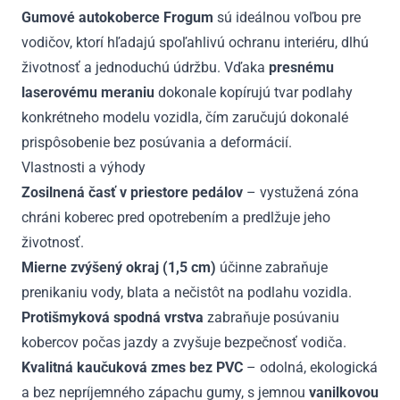
Gumové autokoberce Frogum
sú ideálnou voľbou pre
vodičov, ktorí hľadajú spoľahlivú ochranu interiéru, dlhú
životnosť a jednoduchú údržbu. Vďaka
presnému
laserovému meraniu
dokonale kopírujú tvar podlahy
konkrétneho modelu vozidla, čím zaručujú dokonalé
prispôsobenie bez posúvania a deformácií.
Vlastnosti a výhody
Zosilnená časť v priestore pedálov
– vystužená zóna
chráni koberec pred opotrebením a predlžuje jeho
životnosť.
Mierne zvýšený okraj (1,5 cm)
účinne zabraňuje
prenikaniu vody, blata a nečistôt na podlahu vozidla.
Protišmyková spodná vrstva
zabraňuje posúvaniu
kobercov počas jazdy a zvyšuje bezpečnosť vodiča.
Kvalitná kaučuková zmes bez PVC
– odolná, ekologická
a bez nepríjemného zápachu gumy, s jemnou
vanilkovou