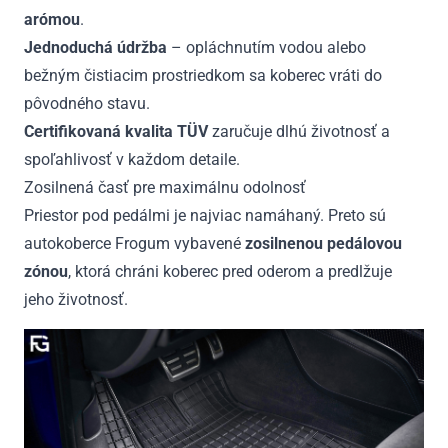
arómou
.
Jednoduchá údržba
– opláchnutím vodou alebo
bežným čistiacim prostriedkom sa koberec vráti do
pôvodného stavu.
Certifikovaná kvalita TÜV
zaručuje dlhú životnosť a
spoľahlivosť v každom detaile.
Zosilnená časť pre maximálnu odolnosť
Priestor pod pedálmi je najviac namáhaný. Preto sú
autokoberce Frogum vybavené
zosilnenou pedálovou
zónou
, ktorá chráni koberec pred oderom a predlžuje
jeho životnosť.