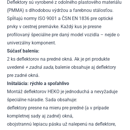
Deflektory sú vyrobené z odolného plastového materiálu
(PMMA) s dlhodobou výdržou a farebnou stálosťou.
Spĺňajú normy ISO 9001 a ČSN EN 1836 pre optické
prvky v cestnej premávke. Každý kus je presne
profilovaný špeciálne pre daný model vozidla – nejde o
univerzálny komponent.
Súčasť balenia:
2 ks deflektorov na predné okná. Ak je pri produkte
uvedené
+ zadná sada
, balenie obsahuje aj deflektory
pre zadné okná.
Inštalácia: rýchlo a spoľahlivo
Montáž deflektorov HEKO je jednoduchá a nevyžaduje
špeciálne náradie. Sada obsahuje:
deflektory presne na mieru pre predné (a v prípade
kompletnej sady aj zadné) okná,
obojstrannú lepiacu pásku už nalepenú na deflektore,