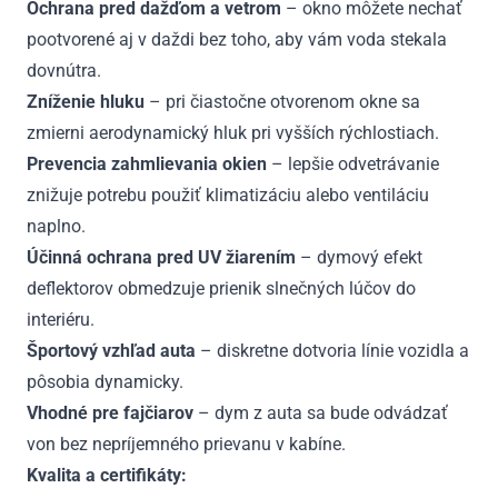
Ochrana pred dažďom a vetrom
– okno môžete nechať
pootvorené aj v daždi bez toho, aby vám voda stekala
dovnútra.
Zníženie hluku
– pri čiastočne otvorenom okne sa
zmierni aerodynamický hluk pri vyšších rýchlostiach.
Prevencia zahmlievania okien
– lepšie odvetrávanie
znižuje potrebu použiť klimatizáciu alebo ventiláciu
naplno.
Účinná ochrana pred UV žiarením
– dymový efekt
deflektorov obmedzuje prienik slnečných lúčov do
interiéru.
Športový vzhľad auta
– diskretne dotvoria línie vozidla a
pôsobia dynamicky.
Vhodné pre fajčiarov
– dym z auta sa bude odvádzať
von bez nepríjemného prievanu v kabíne.
Kvalita a certifikáty: