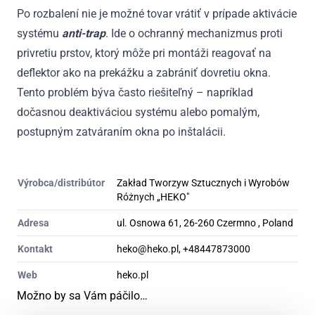
Po rozbalení nie je možné tovar vrátiť v prípade aktivácie
systému
anti-trap
. Ide o ochranný mechanizmus proti
privretiu prstov, ktorý môže pri montáži reagovať na
deflektor ako na prekážku a zabrániť dovretiu okna.
Tento problém býva často riešiteľný – napríklad
dočasnou deaktiváciou systému alebo pomalým,
postupným zatváraním okna po inštalácii.
Výrobca/distribútor
Zakład Tworzyw Sztucznych i Wyrobów
Różnych „HEKO"
Adresa
ul. Osnowa 61, 26-260 Czermno , Poland
Kontakt
heko@heko.pl, +48447873000
Web
heko.pl
Možno by sa Vám páčilo…