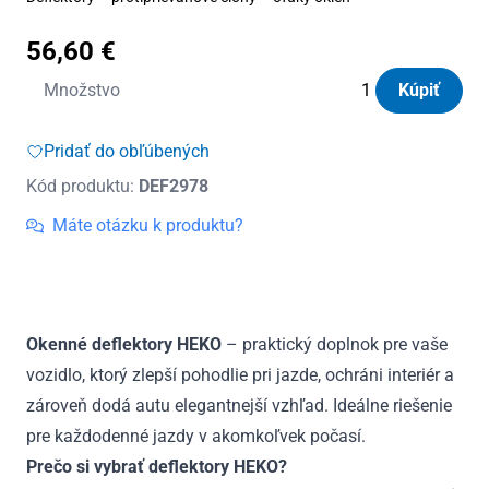
56,60
€
množstvo
Množstvo
Kúpiť
Deflektory
Heko
Pridať do obľúbených
Ford
Kód produktu:
DEF2978
Capri
EV
Máte otázku k produktu?
5D
od
2024
(+zadné)
Okenné deflektory HEKO
– praktický doplnok pre vaše
vozidlo, ktorý zlepší pohodlie pri jazde, ochráni interiér a
zároveň dodá autu elegantnejší vzhľad. Ideálne riešenie
pre každodenné jazdy v akomkoľvek počasí.
Prečo si vybrať deflektory HEKO?