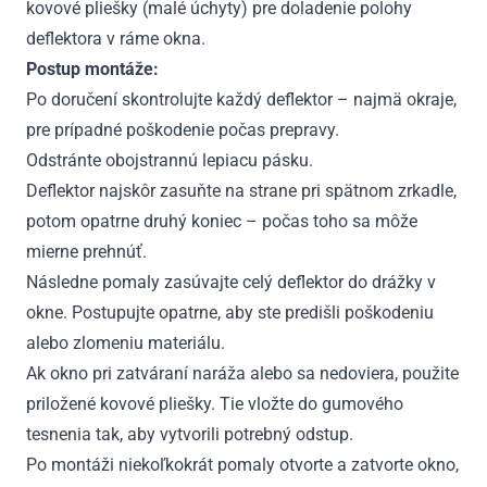
kovové pliešky (malé úchyty) pre doladenie polohy
deflektora v ráme okna.
Postup montáže:
Po doručení skontrolujte každý deflektor – najmä okraje,
pre prípadné poškodenie počas prepravy.
Odstránte obojstrannú lepiacu pásku.
Deflektor najskôr zasuňte na strane pri spätnom zrkadle,
potom opatrne druhý koniec – počas toho sa môže
mierne prehnúť.
Následne pomaly zasúvajte celý deflektor do drážky v
okne. Postupujte opatrne, aby ste predišli poškodeniu
alebo zlomeniu materiálu.
Ak okno pri zatváraní naráža alebo sa nedoviera, použite
priložené kovové pliešky. Tie vložte do gumového
tesnenia tak, aby vytvorili potrebný odstup.
Po montáži niekoľkokrát pomaly otvorte a zatvorte okno,