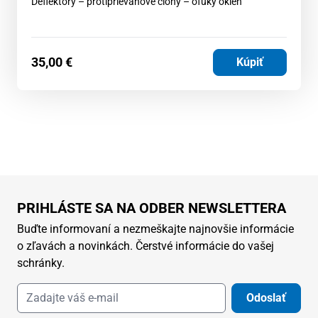
Deflektory – protiprievanové clony – ofuky okien
35,00
€
Kúpiť
PRIHLÁSTE SA NA ODBER NEWSLETTERA
Buďte informovaní a nezmeškajte najnovšie informácie
o zľavách a novinkách. Čerstvé informácie do vašej
schránky.
Odoslať