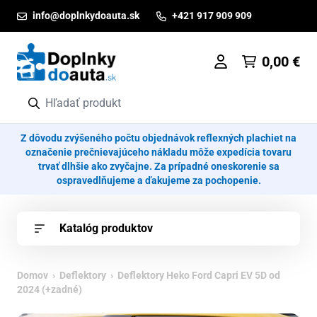
Prejsť na obsah
info@doplnkydoauta.sk
+421 917 909 909
0,00
€
Z dôvodu zvýšeného počtu objednávok reflexných plachiet na
označenie prečnievajúceho nákladu môže expedícia tovaru
trvať dlhšie ako zvyčajne. Za prípadné oneskorenie sa
ospravedlňujeme a ďakujeme za pochopenie.
Katalóg produktov
Domov
›
Deflektory
› Deflektory Heko Ford Capri EV 5D od
2024 (+zadné)