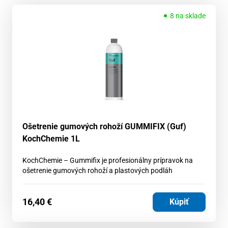
8 na sklade
Ošetrenie gumových rohoží GUMMIFIX (Guf)
KochChemie 1L
KochChemie – Gummifix je profesionálny prípravok na
ošetrenie gumových rohoží a plastových podláh
16,40
€
Kúpiť