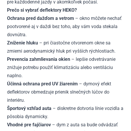
pre každodenné jazdy v akomkoľvek počasí.
Prečo si vybrať deflektory HEKO?
Ochrana pred dažďom a vetrom
– okno môžete nechať
pootvorené aj v daždi bez toho, aby vám voda stekala
dovnútra.
Zníženie hluku
– pri čiastočne otvorenom okne sa
zmierni aerodynamický hluk pri vyšších rýchlostiach.
Prevencia zahmlievania okien
– lepšie odvetrávanie
znižuje potrebu použiť klimatizáciu alebo ventiláciu
naplno.
Účinná ochrana pred UV žiarením
– dymový efekt
deflektorov obmedzuje prienik slnečných lúčov do
interiéru.
Športový vzhľad auta
– diskretne dotvoria línie vozidla a
pôsobia dynamicky.
Vhodné pre fajčiarov
– dym z auta sa bude odvádzať