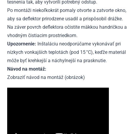
tesnenia tak, aby vytvorili potrebný odstup.
Po montáži niekoľkokrát pomaly otvorte a zatvorte okno,
aby sa deflektor prirodzene usadil a prispôsobil drážke.
Na záver povrch deflektora očistite mäkkou handričkou a
vhodným čistiacim prostriedkom.
Upozornenie:
Inštaláciu neodporúčame vykonávať pri
nízkych vonkajších teplotách (pod 15 °C), keďže materiál
môže byť krehkejší a náchylnejší na prasknutie.
Návod na montáž:
Zobraziť návod na montáž (obrázok)