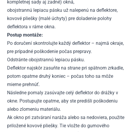
kompletnej sady aj zadné) okná,
obojstrannú lepiacu pásku už nalepenú na deflektore,
kovové pliešky (malé úchyty) pre doladenie polohy
deflektora v ráme okna.
Postup montáže:
Po doručení skontrolujte každý deflektor – najmä okraje,
pre prípadné poškodenie počas prepravy.
Odstránte obojstrannú lepiacu pásku.
Deflektor najskôr zasuňte na strane pri spätnom zrkadle,
potom opatrne druhý koniec – počas toho sa môže
mierne prehnúť.
Následne pomaly zasúvajte celý deflektor do drážky v
okne. Postupujte opatrne, aby ste predišli poškodeniu
alebo zlomeniu materiálu.
Ak okno pri zatváraní naráža alebo sa nedoviera, použite
priložené kovové pliešky. Tie vložte do gumového