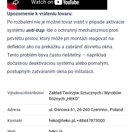
Upozornenie k vráteniu tovaru:
Po rozbalení nie je možné tovar vrátiť v prípade aktivácie
systému
anti-trap
. Ide o ochranný mechanizmus proti
privretiu prstov, ktorý môže pri montáži reagovať na
deflektor ako na prekážku a zabrániť dovretiu okna.
Tento problém býva často riešiteľný – napríklad
dočasnou deaktiváciou systému alebo pomalým,
postupným zatváraním okna po inštalácii.
Výrobca/distribútor
Zakład Tworzyw Sztucznych i Wyrobów
Różnych „HEKO"
Adresa
ul. Osnowa 61, 26-260 Czermno , Poland
Kontakt
heko@heko.pl, +48447873000
Web
heko.pl