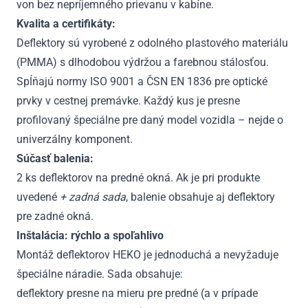
von bez nepríjemného prievanu v kabíne.
Kvalita a certifikáty:
Deflektory sú vyrobené z odolného plastového materiálu
(PMMA) s dlhodobou výdržou a farebnou stálosťou.
Spĺňajú normy ISO 9001 a ČSN EN 1836 pre optické
prvky v cestnej premávke. Každý kus je presne
profilovaný špeciálne pre daný model vozidla – nejde o
univerzálny komponent.
Súčasť balenia:
2 ks deflektorov na predné okná. Ak je pri produkte
uvedené
+ zadná sada
, balenie obsahuje aj deflektory
pre zadné okná.
Inštalácia: rýchlo a spoľahlivo
Montáž deflektorov HEKO je jednoduchá a nevyžaduje
špeciálne náradie. Sada obsahuje:
deflektory presne na mieru pre predné (a v prípade