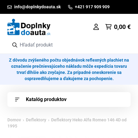
Prejsť na obsah
info@doplnkydoauta.sk
+421 917 909 909
0,00
€
Z dôvodu zvýšeného počtu objednávok reflexných plachiet na
označenie prečnievajúceho nákladu môže expedícia tovaru
trvať dlhšie ako zvyčajne. Za prípadné oneskorenie sa
ospravedlňujeme a ďakujeme za pochopenie.
Katalóg produktov
Domov
›
Deflektory
› Deflektory Heko Alfa Romeo 146 4D od
1995