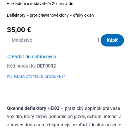
skladom u dodávateľa 2-7 prac. dní
Deflektory – protiprievanové clony – ofuky okien
35,00
€
množstvo
Množstvo
Kúpiť
Deflektory
Heko
Pridať do obľúbených
Alfa
Kód produktu:
DEF0002
Romeo
146
Máte otázku k produktu?
4D
od
1995
Okenné deflektory HEKO
– praktický doplnok pre vaše
vozidlo, ktorý zlepší pohodlie pri jazde, ochráni interiér a
zároveň dodá autu elegantnejší vzhľad. Ideálne riešenie