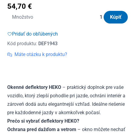
54,70
€
množstvo
Množstvo
Kúpiť
Deflektory
Heko
Pridať do obľúbených
Mazda
Kód produktu:
DEF1943
3
HTB
Máte otázku k produktu?
Sedan
2013
-
2019
Okenné deflektory HEKO
– praktický doplnok pre vaše
(+zadné)
vozidlo, ktorý zlepší pohodlie pri jazde, ochráni interiér a
zároveň dodá autu elegantnejší vzhľad. Ideálne riešenie
pre každodenné jazdy v akomkoľvek počasí.
Prečo si vybrať deflektory HEKO?
Ochrana pred dažďom a vetrom
– okno môžete nechať