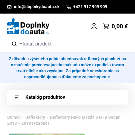
Prejsť na obsah
info@doplnkydoauta.sk
+421 917 909 909
0,00
€
Z dôvodu zvýšeného počtu objednávok reflexných plachiet na
označenie prečnievajúceho nákladu môže expedícia tovaru
trvať dlhšie ako zvyčajne. Za prípadné oneskorenie sa
ospravedlňujeme a ďakujeme za pochopenie.
Katalóg produktov
Domov
›
Deflektory
› Deflektory Heko Mazda 3 HTB Sedan
2013 – 2019 (+zadné)