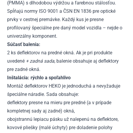
(PMMA) s dlhodobou výdržou a farebnou stálosťou.
Spĺňajú normy ISO 9001 a ČSN EN 1836 pre optické
prvky v cestnej premávke. Každý kus je presne
profilovaný špeciálne pre daný model vozidla – nejde o
univerzálny komponent.
Súčasť balenia:
2 ks deflektorov na predné okná. Ak je pri produkte
uvedené
+ zadná sada
, balenie obsahuje aj deflektory
pre zadné okná.
Inštalácia: rýchlo a spoľahlivo
Montáž deflektorov HEKO je jednoduchá a nevyžaduje
špeciálne náradie. Sada obsahuje:
deflektory presne na mieru pre predné (a v prípade
kompletnej sady aj zadné) okná,
obojstrannú lepiacu pásku už nalepenú na deflektore,
kovové pliešky (malé úchyty) pre doladenie polohy