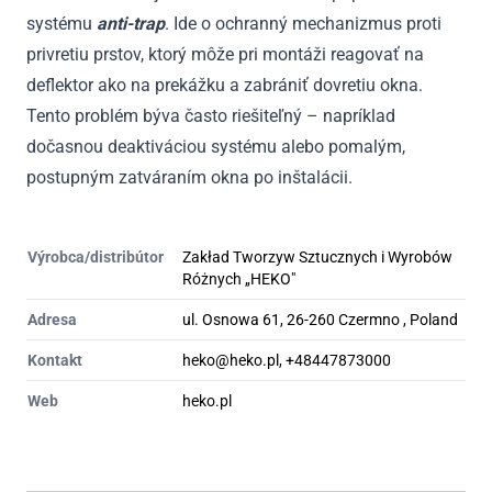
systému
anti-trap
. Ide o ochranný mechanizmus proti
privretiu prstov, ktorý môže pri montáži reagovať na
deflektor ako na prekážku a zabrániť dovretiu okna.
Tento problém býva často riešiteľný – napríklad
dočasnou deaktiváciou systému alebo pomalým,
postupným zatváraním okna po inštalácii.
Výrobca/distribútor
Zakład Tworzyw Sztucznych i Wyrobów
Różnych „HEKO"
Adresa
ul. Osnowa 61, 26-260 Czermno , Poland
Kontakt
heko@heko.pl, +48447873000
Web
heko.pl