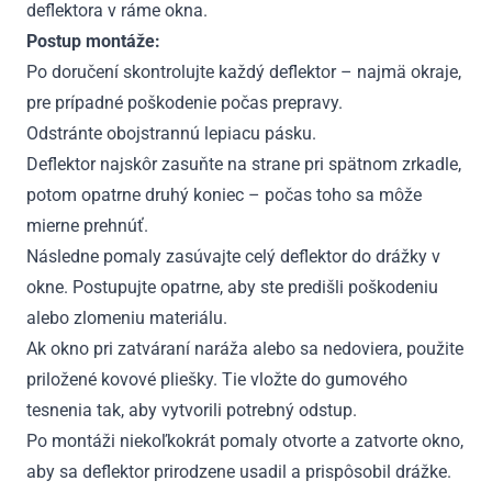
deflektora v ráme okna.
Postup montáže:
Po doručení skontrolujte každý deflektor – najmä okraje,
pre prípadné poškodenie počas prepravy.
Odstránte obojstrannú lepiacu pásku.
Deflektor najskôr zasuňte na strane pri spätnom zrkadle,
potom opatrne druhý koniec – počas toho sa môže
mierne prehnúť.
Následne pomaly zasúvajte celý deflektor do drážky v
okne. Postupujte opatrne, aby ste predišli poškodeniu
alebo zlomeniu materiálu.
Ak okno pri zatváraní naráža alebo sa nedoviera, použite
priložené kovové pliešky. Tie vložte do gumového
tesnenia tak, aby vytvorili potrebný odstup.
Po montáži niekoľkokrát pomaly otvorte a zatvorte okno,
aby sa deflektor prirodzene usadil a prispôsobil drážke.