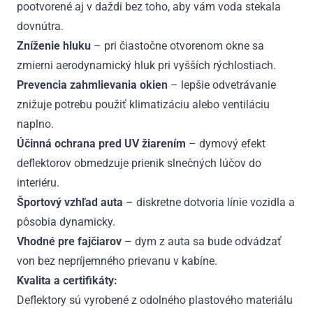
pootvorené aj v daždi bez toho, aby vám voda stekala
dovnútra.
Zníženie hluku
– pri čiastočne otvorenom okne sa
zmierni aerodynamický hluk pri vyšších rýchlostiach.
Prevencia zahmlievania okien
– lepšie odvetrávanie
znižuje potrebu použiť klimatizáciu alebo ventiláciu
naplno.
Účinná ochrana pred UV žiarením
– dymový efekt
deflektorov obmedzuje prienik slnečných lúčov do
interiéru.
Športový vzhľad auta
– diskretne dotvoria línie vozidla a
pôsobia dynamicky.
Vhodné pre fajčiarov
– dym z auta sa bude odvádzať
von bez nepríjemného prievanu v kabíne.
Kvalita a certifikáty:
Deflektory sú vyrobené z odolného plastového materiálu