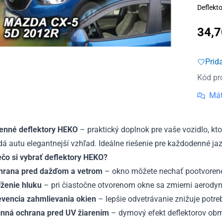
Deflekto
34,
Prid
Kód pr
Mát
enné deflektory HEKO
– praktický doplnok pre vaše vozidlo, ktor
á autu elegantnejší vzhľad. Ideálne riešenie pre každodenné j
ečo si vybrať deflektory HEKO?
hrana pred dažďom a vetrom
– okno môžete nechať pootvorené 
íženie hluku
– pri čiastočne otvorenom okne sa zmierni aerodyna
evencia zahmlievania okien
– lepšie odvetrávanie znižuje potreb
inná ochrana pred UV žiarením
– dymový efekt deflektorov obme