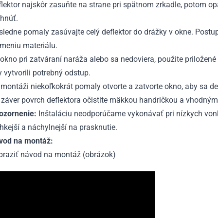
lektor najskôr zasuňte na strane pri spätnom zrkadle, potom o
ehnúť.
ledne pomaly zasúvajte celý deflektor do drážky v okne. Postup
omeniu materiálu.
okno pri zatváraní naráža alebo sa nedoviera, použite priložené
 vytvorili potrebný odstup.
montáži niekoľkokrát pomaly otvorte a zatvorte okno, aby sa def
 záver povrch deflektora očistite mäkkou handričkou a vhodným
ozornenie:
Inštaláciu neodporúčame vykonávať pri nízkych vonk
hkejší a náchylnejší na prasknutie.
vod na montáž:
braziť návod na montáž (obrázok)