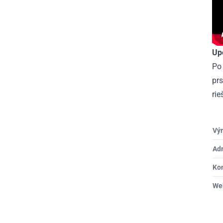
Up
Po 
prs
ri
Výr
Ad
Ko
We