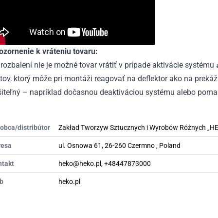
ozornenie k vráteniu tovaru:
rozbalení nie je možné tovar vrátiť v prípade aktivácie systému
tov, ktorý môže pri montáži reagovať na deflektor ako na preká
ešiteľný – napríklad dočasnou deaktiváciou systému alebo poma
obca/distribútor
Zakład Tworzyw Sztucznych i Wyrobów Różnych „H
resa
ul. Osnowa 61, 26-260 Czermno , Poland
ntakt
heko@heko.pl, +48447873000
b
heko.pl