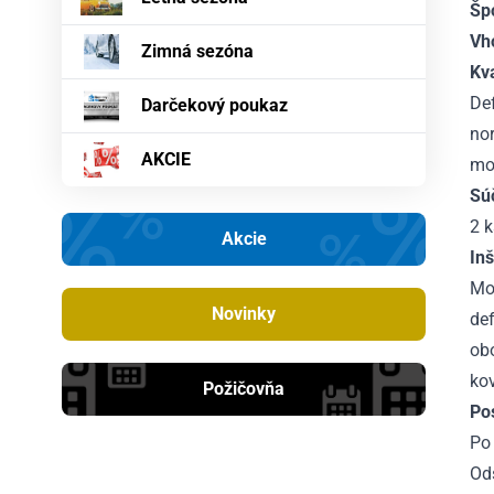
Šp
Vh
Zimná sezóna
Kva
De
Darčekový poukaz
nor
AKCIE
mo
Sú
2 k
Akcie
Inš
Mo
Novinky
def
obo
kov
Požičovňa
Po
Po 
Ods