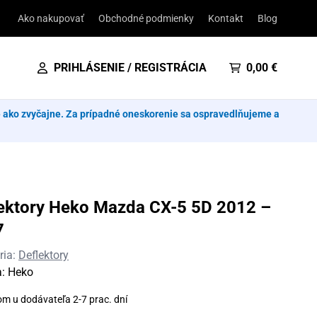
Ako nakupovať
Obchodné podmienky
Kontakt
Blog
PRIHLÁSENIE / REGISTRÁCIA
0,00
€
e ako zvyčajne. Za prípadné oneskorenie sa ospravedlňujeme a
ektory Heko Mazda CX-5 5D 2012 –
7
ria:
Deflektory
a:
Heko
om u dodávateľa 2-7 prac. dní