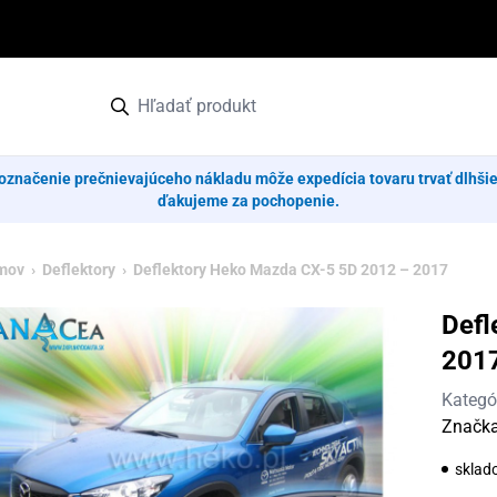
označenie prečnievajúceho nákladu môže expedícia tovaru trvať dlhši
ďakujeme za pochopenie.
mov
›
Deflektory
› Deflektory Heko Mazda CX-5 5D 2012 – 2017
Defl
201
Kategó
Značk
sklad