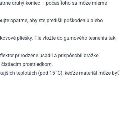
patrne druhý koniec – počas toho sa môže mierne
ujte opatrne, aby ste predišli poškodeniu alebo
 kovové pliešky. Tie vložte do gumového tesnenia tak,
lektor prirodzene usadil a prispôsobil drážke.
 čistiacim prostriedkom.
ajších teplotách (pod 15 °C), keďže materiál môže byť