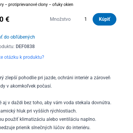
ry – protiprievanové clony – ofuky okien
70
€
množstvo
Množstvo
Kúpiť
Deflektory
Heko
ať do obľúbených
Mazda
oduktu:
DEF0838
CX-
5
e otázku k produktu?
5D
2012
-
ý zlepší pohodlie pri jazde, ochráni interiér a zároveň
2017
azdy v akomkoľvek počasí.
aj v daždi bez toho, aby vám voda stekala dovnútra.
mický hluk pri vyšších rýchlostiach.
u použiť klimatizáciu alebo ventiláciu naplno.
dzuje prienik slnečných lúčov do interiéru.