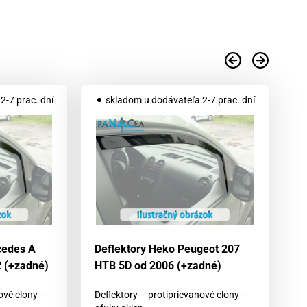
2-7 prac. dní
skladom u dodávateľa 2-7 prac. dní
cedes A
Deflektory Heko Peugeot 207
De
 (+zadné)
HTB 5D od 2006 (+zadné)
M
(
ové clony –
Deflektory – protiprievanové clony –