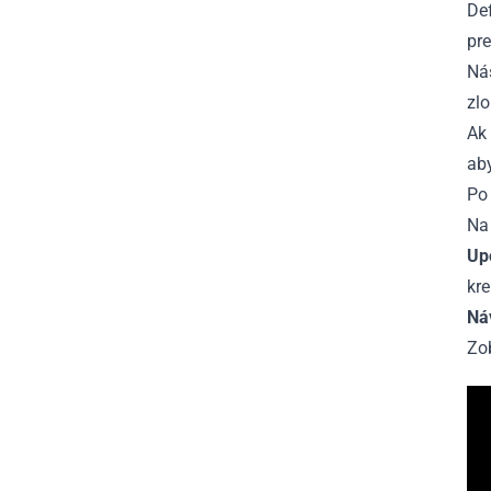
Def
pr
Nás
zl
Ak 
aby
Po 
Na
Up
kre
Ná
Zo