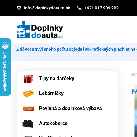
Prejsť na obsah
info@doplnkydoauta.sk
+421 917 909 909
Z dôvodu zvýšeného počtu objednávok reflexných plachiet na 
Do
Tipy na darčeky
Lekárničky
Povinná a doplnková výbava
Autokoberce