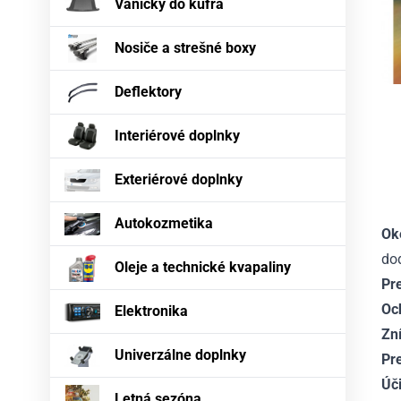
Vaničky do kufra
Nosiče a strešné boxy
Deflektory
Interiérové doplnky
Exteriérové doplnky
Autokozmetika
Ok
dod
Oleje a technické kvapaliny
Pr
Oc
Elektronika
Zn
Univerzálne doplnky
Pr
Úč
Letná sezóna