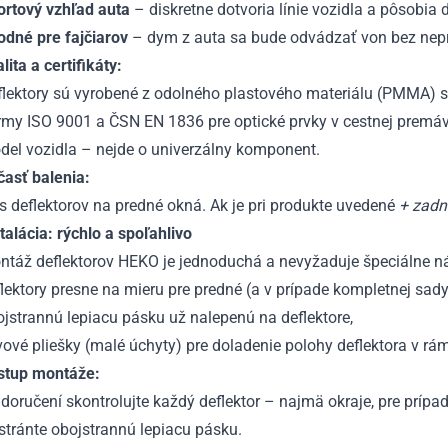
ortový vzhľad auta
– diskretne dotvoria línie vozidla a pôsobia
odné pre fajčiarov
– dym z auta sa bude odvádzať von bez nepr
lita a certifikáty:
flektory sú vyrobené z odolného plastového materiálu (PMMA) s
my ISO 9001 a ČSN EN 1836 pre optické prvky v cestnej premávk
del vozidla – nejde o univerzálny komponent.
časť balenia:
s deflektorov na predné okná. Ak je pri produkte uvedené
+ zadn
talácia: rýchlo a spoľahlivo
ntáž deflektorov HEKO je jednoduchá a nevyžaduje špeciálne n
lektory presne na mieru pre predné (a v prípade kompletnej sady
jstrannú lepiacu pásku už nalepenú na deflektore,
ové pliešky (malé úchyty) pre doladenie polohy deflektora v rá
stup montáže:
doručení skontrolujte každý deflektor – najmä okraje, pre príp
tránte obojstrannú lepiacu pásku.