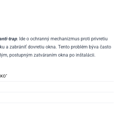
anti-trap
. Ide o ochranný mechanizmus proti privretiu
žku a zabrániť dovretiu okna. Tento problém býva často
lým, postupným zatváraním okna po inštalácii.
EKO"