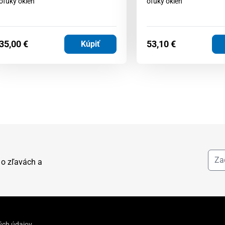
ofuky okien
ofuky okien
35,00
€
53,10
€
Kúpiť
 o zľavách a
ých údajov