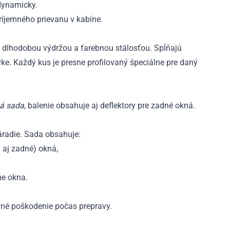
 dynamicky.
íjemného prievanu v kabíne.
 dlhodobou výdržou a farebnou stálosťou. Spĺňajú
e. Každý kus je presne profilovaný špeciálne pre daný
á sada
, balenie obsahuje aj deflektory pre zadné okná.
áradie. Sada obsahuje:
 aj zadné) okná,
me okna.
adné poškodenie počas prepravy.