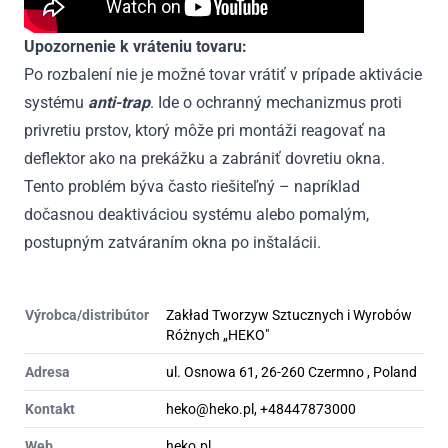
Upozornenie k vráteniu tovaru:
Po rozbalení nie je možné tovar vrátiť v prípade aktivácie
systému
anti-trap
. Ide o ochranný mechanizmus proti
privretiu prstov, ktorý môže pri montáži reagovať na
deflektor ako na prekážku a zabrániť dovretiu okna.
Tento problém býva často riešiteľný – napríklad
dočasnou deaktiváciou systému alebo pomalým,
postupným zatváraním okna po inštalácii.
Výrobca/distribútor
Zakład Tworzyw Sztucznych i Wyrobów
Różnych „HEKO"
Adresa
ul. Osnowa 61, 26-260 Czermno , Poland
Kontakt
heko@heko.pl, +48447873000
Web
heko.pl