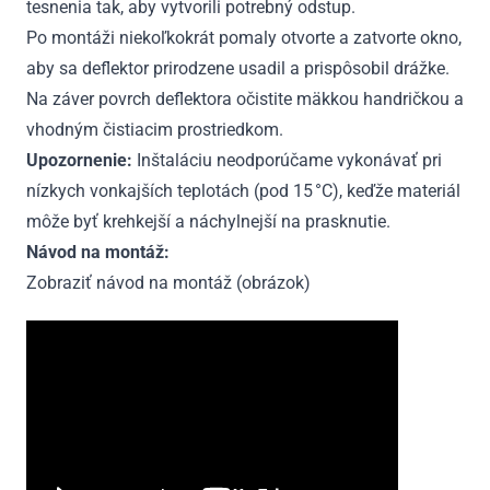
tesnenia tak, aby vytvorili potrebný odstup.
Po montáži niekoľkokrát pomaly otvorte a zatvorte okno,
aby sa deflektor prirodzene usadil a prispôsobil drážke.
Na záver povrch deflektora očistite mäkkou handričkou a
vhodným čistiacim prostriedkom.
Upozornenie:
Inštaláciu neodporúčame vykonávať pri
nízkych vonkajších teplotách (pod 15 °C), keďže materiál
môže byť krehkejší a náchylnejší na prasknutie.
Návod na montáž:
Zobraziť návod na montáž (obrázok)