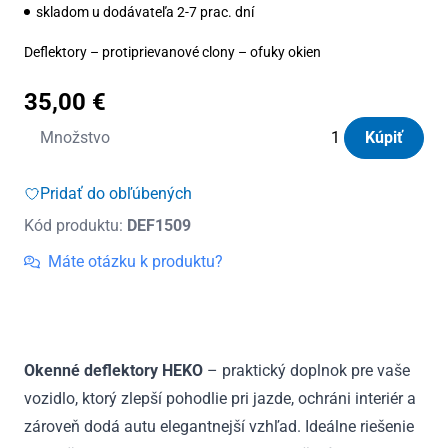
skladom u dodávateľa 2-7 prac. dní
Deflektory – protiprievanové clony – ofuky okien
35,00
€
množstvo
Množstvo
Kúpiť
Deflektory
Heko
Pridať do obľúbených
Toyota
Kód produktu:
DEF1509
Camry
V30
Máte otázku k produktu?
4D
od
2001
Okenné deflektory HEKO
– praktický doplnok pre vaše
vozidlo, ktorý zlepší pohodlie pri jazde, ochráni interiér a
zároveň dodá autu elegantnejší vzhľad. Ideálne riešenie