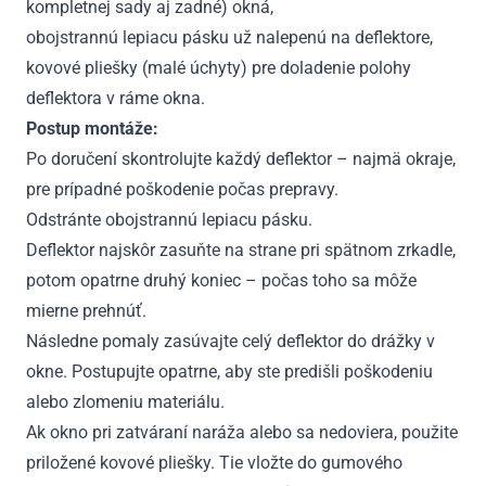
kompletnej sady aj zadné) okná,
obojstrannú lepiacu pásku už nalepenú na deflektore,
kovové pliešky (malé úchyty) pre doladenie polohy
deflektora v ráme okna.
Postup montáže:
Po doručení skontrolujte každý deflektor – najmä okraje,
pre prípadné poškodenie počas prepravy.
Odstránte obojstrannú lepiacu pásku.
Deflektor najskôr zasuňte na strane pri spätnom zrkadle,
potom opatrne druhý koniec – počas toho sa môže
mierne prehnúť.
Následne pomaly zasúvajte celý deflektor do drážky v
okne. Postupujte opatrne, aby ste predišli poškodeniu
alebo zlomeniu materiálu.
Ak okno pri zatváraní naráža alebo sa nedoviera, použite
priložené kovové pliešky. Tie vložte do gumového