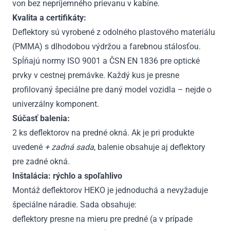
von bez nepríjemného prievanu v kabíne.
Kvalita a certifikáty:
Deflektory sú vyrobené z odolného plastového materiálu
(PMMA) s dlhodobou výdržou a farebnou stálosťou.
Spĺňajú normy ISO 9001 a ČSN EN 1836 pre optické
prvky v cestnej premávke. Každý kus je presne
profilovaný špeciálne pre daný model vozidla – nejde o
univerzálny komponent.
Súčasť balenia:
2 ks deflektorov na predné okná. Ak je pri produkte
uvedené
+ zadná sada
, balenie obsahuje aj deflektory
pre zadné okná.
Inštalácia: rýchlo a spoľahlivo
Montáž deflektorov HEKO je jednoduchá a nevyžaduje
špeciálne náradie. Sada obsahuje:
deflektory presne na mieru pre predné (a v prípade