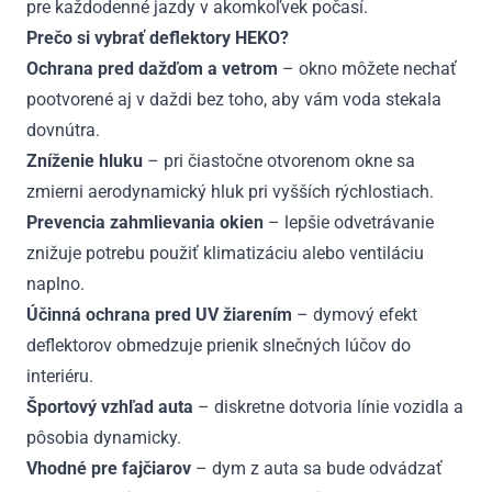
pre každodenné jazdy v akomkoľvek počasí.
Prečo si vybrať deflektory HEKO?
Ochrana pred dažďom a vetrom
– okno môžete nechať
pootvorené aj v daždi bez toho, aby vám voda stekala
dovnútra.
Zníženie hluku
– pri čiastočne otvorenom okne sa
zmierni aerodynamický hluk pri vyšších rýchlostiach.
Prevencia zahmlievania okien
– lepšie odvetrávanie
znižuje potrebu použiť klimatizáciu alebo ventiláciu
naplno.
Účinná ochrana pred UV žiarením
– dymový efekt
deflektorov obmedzuje prienik slnečných lúčov do
interiéru.
Športový vzhľad auta
– diskretne dotvoria línie vozidla a
pôsobia dynamicky.
Vhodné pre fajčiarov
– dym z auta sa bude odvádzať