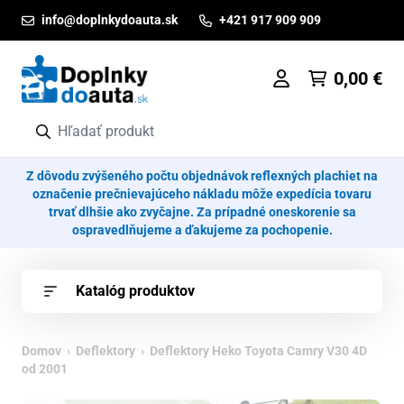
Prejsť na obsah
info@doplnkydoauta.sk
+421 917 909 909
0,00
€
Z dôvodu zvýšeného počtu objednávok reflexných plachiet na
označenie prečnievajúceho nákladu môže expedícia tovaru
trvať dlhšie ako zvyčajne. Za prípadné oneskorenie sa
ospravedlňujeme a ďakujeme za pochopenie.
Katalóg produktov
Domov
›
Deflektory
› Deflektory Heko Toyota Camry V30 4D
od 2001