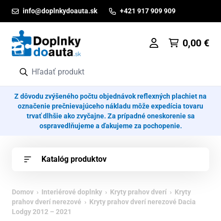
Prejsť na obsah
info@doplnkydoauta.sk
+421 917 909 909
0,00
€
Z dôvodu zvýšeného počtu objednávok reflexných plachiet na
označenie prečnievajúceho nákladu môže expedícia tovaru
trvať dlhšie ako zvyčajne. Za prípadné oneskorenie sa
ospravedlňujeme a ďakujeme za pochopenie.
Katalóg produktov
Domov
›
Interiérové doplnky
›
Kryty prahov dverí
›
Kryty
prahov dverí nerezové
› Kryty prahov dverí nerezové Dacia
Lodgy 2012 – 2021