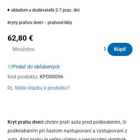
skladom u dodávateľa 2-7 prac. dní
Kryty prahov dverí – prahové lišty
62,80
€
množstvo
Množstvo
Kúpiť
Kryty
prahov
Pridať do obľúbených
dverí
Kód produktu:
KPD00096
nerezové
Dacia
Máte otázku k produktu?
Lodgy
2012
–
2021
Kryt prahu dverí
chráni prah auta pred poškodením, či
poškriabaním pri častom nastupovaní a vystupovaní z
auta. Kryt prahu je veľmi účelný a nenápadný doplnok.