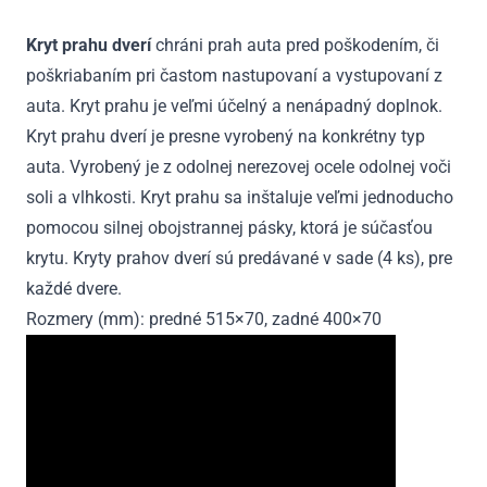
2019
Kryt prahu dverí
chráni prah auta pred poškodením, či
poškriabaním pri častom nastupovaní a vystupovaní z
auta. Kryt prahu je veľmi účelný a nenápadný doplnok.
Kryt prahu dverí je presne vyrobený na konkrétny typ
auta. Vyrobený je z odolnej nerezovej ocele odolnej voči
soli a vlhkosti. Kryt prahu sa inštaluje veľmi jednoducho
pomocou silnej obojstrannej pásky, ktorá je súčasťou
krytu. Kryty prahov dverí sú predávané v sade (4 ks), pre
každé dvere.
Rozmery (mm): predné 515×70, zadné 400×70