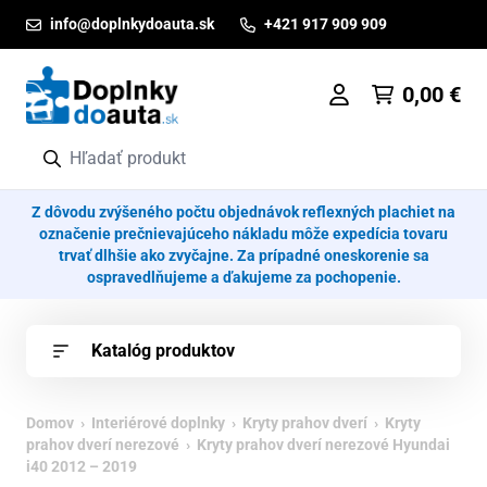
Prejsť na obsah
info@doplnkydoauta.sk
+421 917 909 909
0,00
€
Z dôvodu zvýšeného počtu objednávok reflexných plachiet na
označenie prečnievajúceho nákladu môže expedícia tovaru
trvať dlhšie ako zvyčajne. Za prípadné oneskorenie sa
ospravedlňujeme a ďakujeme za pochopenie.
Katalóg produktov
Domov
›
Interiérové doplnky
›
Kryty prahov dverí
›
Kryty
prahov dverí nerezové
› Kryty prahov dverí nerezové Hyundai
i40 2012 – 2019