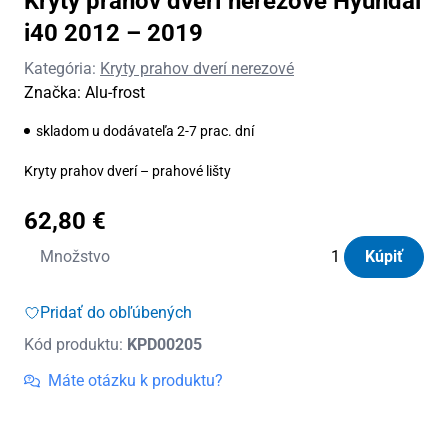
Kryty prahov dverí nerezové Hyundai
i40 2012 – 2019
Kategória:
Kryty prahov dverí nerezové
Značka:
Alu-frost
skladom u dodávateľa 2-7 prac. dní
Kryty prahov dverí – prahové lišty
62,80
€
množstvo
Množstvo
Kúpiť
Kryty
prahov
Pridať do obľúbených
dverí
Kód produktu:
KPD00205
nerezové
Hyundai
Máte otázku k produktu?
i40
2012
–