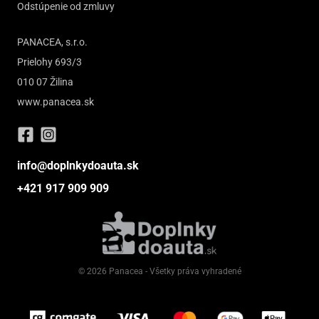
Odstúpenie od zmluvy
PANACEA, s.r.o.
Prielohy 693/3
010 07 Žilina
www.panacea.sk
info@doplnkydoauta.sk
+421 917 909 909
© 2026 Panacea - Všetky práva vyhradené