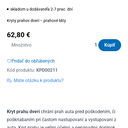
skladom u dodávateľa 2-7 prac. dní
Kryty prahov dverí – prahové lišty
62,80
€
množstvo
Množstvo
Kúpiť
Kryty
prahov
Pridať do obľúbených
dverí
Kód produktu:
KPD00211
nerezové
Hyundai
Máte otázku k produktu?
Tucson
III
2015
–
Kryt prahu dverí
chráni prah auta pred poškodením, či
2020
poškriabaním pri častom nastupovaní a vystupovaní z
auta. Kryt prahu je veľmi účelný a nenápadný doplnok.