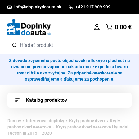
Prejsť na obsah
info@doplnkydoauta.sk
+421 917 909 909
0,00
€
Z dôvodu zvýšeného počtu objednávok reflexných plachiet na
označenie prečnievajúceho nákladu môže expedícia tovaru
trvať dlhšie ako zvyčajne. Za prípadné oneskorenie sa
ospravedlňujeme a ďakujeme za pochopenie.
Katalóg produktov
Domov
›
Interiérové doplnky
›
Kryty prahov dverí
›
Kryty
prahov dverí nerezové
› Kryty prahov dverí nerezové Hyundai
Tucson III 2015 – 2020