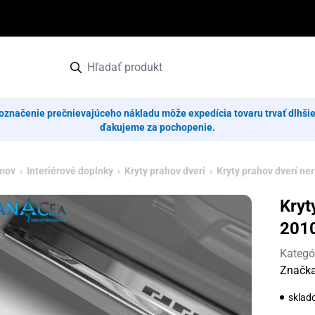
označenie prečnievajúceho nákladu môže expedícia tovaru trvať dlhši
ďakujeme za pochopenie.
mov
›
Interiérové doplnky
›
Kryty prahov dverí
›
Kryty prahov dverí ne
Kryt
201
Kategó
Značk
sklad