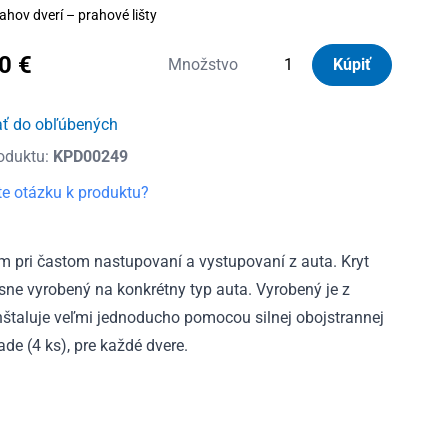
ahov dverí – prahové lišty
80
€
množstvo
Množstvo
Kúpiť
Kryty
prahov
ať do obľúbených
dverí
oduktu:
KPD00249
nerezové
Kia
e otázku k produktu?
Venga
2010
-
m pri častom nastupovaní a vystupovaní z auta. Kryt
2020
esne vyrobený na konkrétny typ auta. Vyrobený je z
 inštaluje veľmi jednoducho pomocou silnej obojstrannej
ade (4 ks), pre každé dvere.