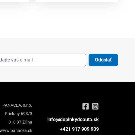
Odoslať
PANACEA, s.r.o.
Prielohy 693/3
info@doplnkydoauta.sk
010 07 Žilina
+421 917 909 909
www.panacea.sk