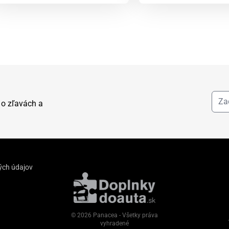
 o zľavách a
ých údajov
© 2026 Panacea - Všetky práva
vyhradené