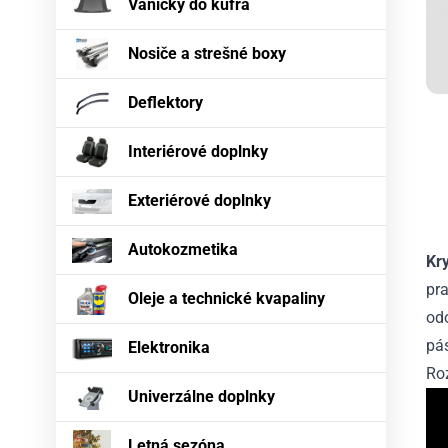
Vaničky do kufra
Nosiče a strešné boxy
Deflektory
Interiérové doplnky
Exteriérové doplnky
Autokozmetika
Kr
pra
Oleje a technické kvapaliny
odo
pás
Elektronika
Ro
Univerzálne doplnky
Letná sezóna