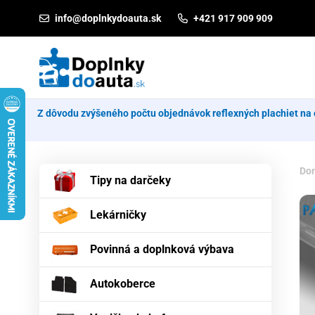
Prejsť na obsah
info@doplnkydoauta.sk
+421 917 909 909
Z dôvodu zvýšeného počtu objednávok reflexných plachiet na 
Do
Tipy na darčeky
Lekárničky
Povinná a doplnková výbava
Autokoberce