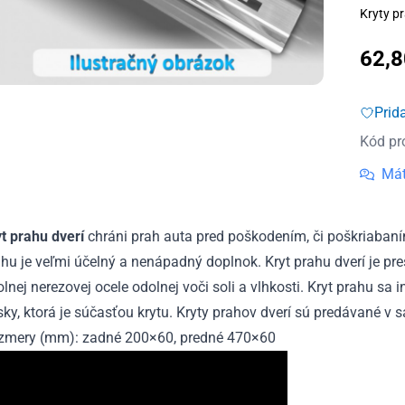
Kryty pr
62,
Prid
Kód pr
Mát
yt prahu dverí
chráni prah auta pred poškodením, či poškriabaní
hu je veľmi účelný a nenápadný doplnok. Kryt prahu dverí je pr
lnej nerezovej ocele odolnej voči soli a vlhkosti. Kryt prahu sa
ky, ktorá je súčasťou krytu. Kryty prahov dverí sú predávané v s
zmery (mm): zadné 200×60, predné 470×60