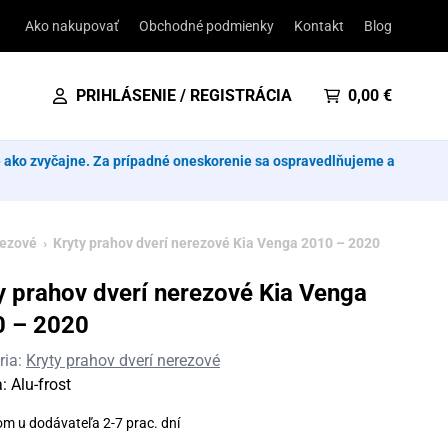
Ako nakupovať
Obchodné podmienky
Kontakt
Blog
PRIHLÁSENIE / REGISTRÁCIA
0,00
€
e ako zvyčajne. Za prípadné oneskorenie sa ospravedlňujeme a
rezové
› Kryty prahov dverí nerezové Kia Venga 2010 – 2020
y prahov dverí nerezové Kia Venga
0 – 2020
ria:
Kryty prahov dverí nerezové
a:
Alu-frost
om u dodávateľa 2-7 prac. dní