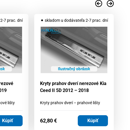
2-7 prac. dní
skladom u dodávateľa 2-7 prac. dní
erezové
Kryty prahov dverí nerezové Kia
Kr
019
Ceed II 5D 2012 – 2018
Ti
ové lišty
Kryty prahov dverí – prahové lišty
Kr
62,80
€
6
Kúpiť
Kúpiť