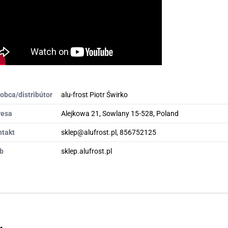
obca/distribútor
alu-frost Piotr Świrko
resa
Alejkowa 21, Sowlany 15-528, Poland
ntakt
sklep@alufrost.pl, 856752125
b
sklep.alufrost.pl