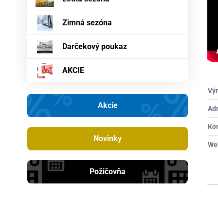
Zimná sezóna
Darčekový poukaz
AKCIE
Výr
Akcie
Ad
Ko
Novinky
We
Požičovňa