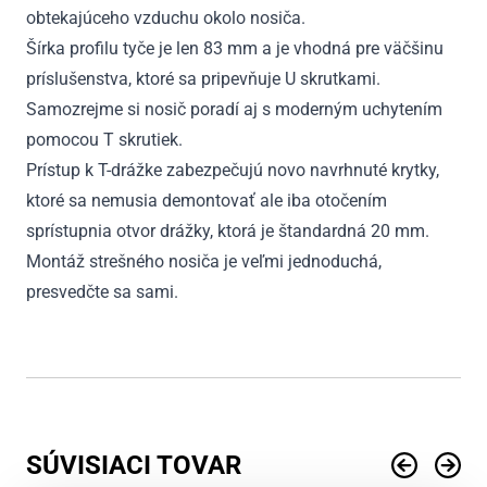
obtekajúceho vzduchu okolo nosiča.
Šírka profilu tyče je len 83 mm a je vhodná pre väčšinu
príslušenstva, ktoré sa pripevňuje U skrutkami.
Samozrejme si nosič poradí aj s moderným uchytením
pomocou T skrutiek.
Prístup k T-drážke zabezpečujú novo navrhnuté krytky,
ktoré sa nemusia demontovať ale iba otočením
sprístupnia otvor drážky, ktorá je štandardná 20 mm.
Montáž strešného nosiča je veľmi jednoduchá,
presvedčte sa sami.
SÚVISIACI TOVAR