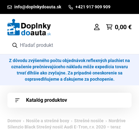
Prejsť na obsah
info@doplnkydoauta.sk
+421 917 909 909
0,00
€
Z dôvodu zvýšeného počtu objednávok reflexných plachiet na
označenie prečnievajúceho nákladu môže expedícia tovaru
trvať dlhšie ako zvyčajne. Za prípadné oneskorenie sa
ospravedlňujeme a ďakujeme za pochopenie.
Katalóg produktov
Domov
›
Nosiče a strešné boxy
›
Strešné nosiče
› Nordrive
Silenzio Black Strešný nosič Audi E-Tron, r.v. 2020 – teraz