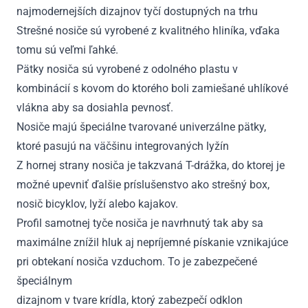
najmodernejších dizajnov tyčí dostupných na trhu
Strešné nosiče sú vyrobené z kvalitného hliníka, vďaka
tomu sú veľmi ľahké.
Pätky nosiča sú vyrobené z odolného plastu v
kombinácií s kovom do ktorého boli zamiešané uhlíkové
vlákna aby sa dosiahla pevnosť.
Nosiče majú špeciálne tvarované univerzálne pätky,
ktoré pasujú na väčšinu integrovaných lyžín
Z hornej strany nosiča je takzvaná T-drážka, do ktorej je
možné upevniť ďalšie príslušenstvo ako strešný box,
nosič bicyklov, lyží alebo kajakov.
Profil samotnej tyče nosiča je navrhnutý tak aby sa
maximálne znížil hluk aj nepríjemné pískanie vznikajúce
pri obtekaní nosiča vzduchom. To je zabezpečené
špeciálnym
dizajnom v tvare krídla, ktorý zabezpečí odklon