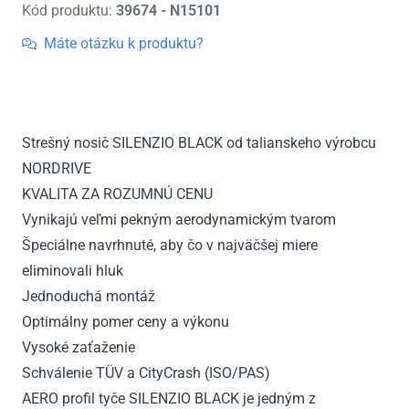
Kód produktu:
39674 - N15101
Strešný
nosič
Máte otázku k produktu?
Audi
E-
Tron,
r.v.
Strešný nosič SILENZIO BLACK od talianskeho výrobcu
2020
NORDRIVE
-
teraz
KVALITA ZA ROZUMNÚ CENU
Vynikajú veľmi pekným aerodynamickým tvarom
Špeciálne navrhnuté, aby čo v najväčšej miere
eliminovali hluk
Jednoduchá montáž
Optimálny pomer ceny a výkonu
Vysoké zaťaženie
Schválenie TÜV a CityCrash (ISO/PAS)
AERO profil tyče SILENZIO BLACK je jedným z