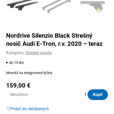
Nordrive Silenzio Black Strešný
nosič Audi E-Tron, r.v. 2020 – teraz
Kategória:
Strešné nosiče
do 15 dní
Montáž na integrované lyžiny
159,00
€
množstvo
Množstvo
Kúpiť
Nordrive
Silenzio
Pridať do obľúbených
Black