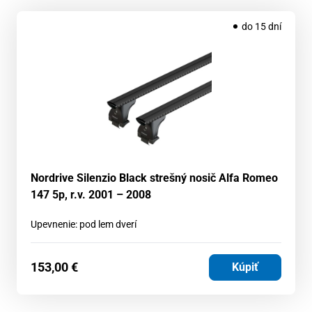
do 15 dní
Nordrive Silenzio Black strešný nosič Alfa Romeo
147 5p, r.v. 2001 – 2008
Upevnenie: pod lem dverí
153,00
€
Kúpiť