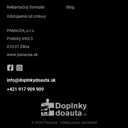
Reklamačný formulár
Blog
Odstúpenie od zmluvy
PANACEA, s.r.o.
Prielohy 693/3
010 07 Žilina
www.panacea.sk
info@doplnkydoauta.sk
+421 917 909 909
© 2026 Panacea - Všetky práva vyhradené