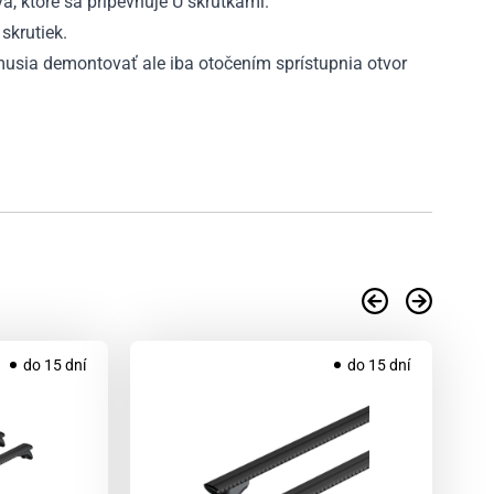
va, ktoré sa pripevňuje U skrutkami.
skrutiek.
emusia demontovať ale iba otočením sprístupnia otvor
.
do 15 dní
do 15 dní