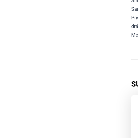
Šír
Sa
Prí
drá
Mo
S