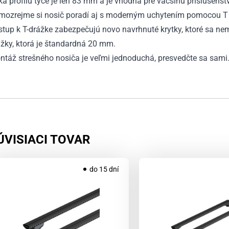
ka profilu tyče je len 83 mm a je vhodná pre väčšinu príslušenst
mozrejme si nosič poradí aj s moderným uchytením pomocou T 
stup k T-drážke zabezpečujú novo navrhnuté krytky, ktoré sa n
žky, ktorá je štandardná 20 mm.
ntáž strešného nosiča je veľmi jednoduchá, presvedčte sa sami
ÚVISIACI TOVAR
do 15 dní