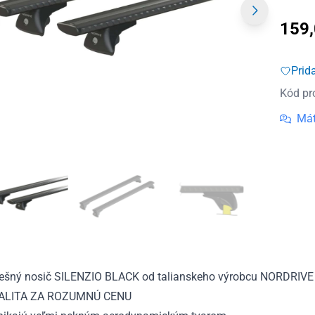
159
Prid
Kód pr
Mát
rešný nosič SILENZIO BLACK od talianskeho výrobcu NORDRIVE
ALITA ZA ROZUMNÚ CENU