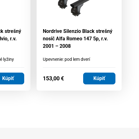
ck strešný
Nordrive Silenzio Black strešný
No
io, r.v.
nosič Alfa Romeo 147 5p, r.v.
no
2001 – 2008
2
é lyžiny
Upevnenie: pod lem dverí
Up
153,00
€
1
Kúpiť
Kúpiť