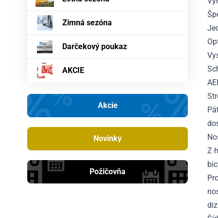
Vy
Špe
Zimná sezóna
Je
Op
Darčekový poukaz
Vy
Sc
AKCIE
AE
Str
Akcie
Pä
do
Nos
Novinky
Z h
bic
Požičovňa
Pro
no
diz