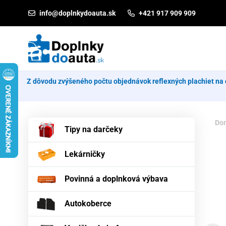
Prejsť na obsah
info@doplnkydoauta.sk
+421 917 909 909
Z dôvodu zvýšeného počtu objednávok reflexných plachiet na 
Do
Tipy na darčeky
Lekárničky
Povinná a doplnková výbava
Autokoberce