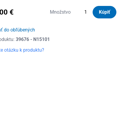
,00
€
množstvo
Množstvo
Kúpiť
Nordrive
Silenzio
ať do obľúbených
Black
oduktu:
39676 - N15101
Strešný
nosič
e otázku k produktu?
Audi
Q3,
r.v.
2019
-
teraz