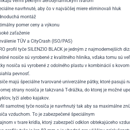
nikajú veľmi pekným aerodynamickým tvarom
ciálne navrhnuté, aby čo v najväčšej miere eliminovali hluk
dnoduchá montáž
timálny pomer ceny a výkonu
soké zaťaženie
hválenie TÜV a CityCrash (ISO/PAS)
RO profil tyče SILENZIO BLACK je jedným z najmodernejších diz
ešné nosiče sú vyrobené z kvalitného hliníka, vďaka tomu sú ve
tky nosiča sú vyrobené z odolného plastu v kombinácií s kovom
siahla pevnosť.
iče majú špeciálne tvarované univerzálne pätky, ktoré pasujú n
ornej strany nosiča je takzvaná T-drážka, do ktorej je možné upe
yklov, lyží alebo kajakov.
fil samotnej tyče nosiča je navrhnutý tak aby sa maximálne zníž
siča vzduchom. To je zabezpečené špeciálnym
ajnom v tvare krídla, ktorý zabezpečí odklon obtekajúceho vzdu