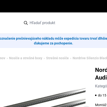
označenie prečnievajúceho nákladu môže expedícia tovaru trvať dlhši
ďakujeme za pochopenie.
mov
›
Nosiče a strešné boxy
›
Strešné nosiče
› Nordrive Silenzio Black
Nord
Audi
Kategó
do 15 
Montáž 