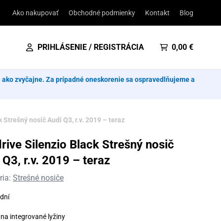
Ako nakupovať
Obchodné podmienky
Kontakt
Blog
PRIHLÁSENIE / REGISTRÁCIA
0,00
€
e ako zvyčajne. Za prípadné oneskorenie sa ospravedlňujeme a
 Strešný nosič Audi Q3, r.v. 2019 – teraz
rive Silenzio Black Strešný nosič
 Q3, r.v. 2019 – teraz
ria:
Strešné nosiče
dní
na integrované lyžiny