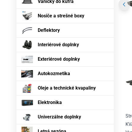
Vaničky do kufra
Nosiče a strešné boxy
Deflektory
Interiérové doplnky
Exteriérové doplnky
Autokozmetika
Oleje a technické kvapaliny
Elektronika
St
Univerzálne doplnky
KV
Letná sezóna