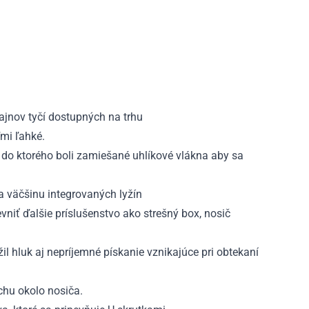
ajnov tyčí dostupných na trhu
ľmi ľahké.
 do ktorého boli zamiešané uhlíkové vlákna aby sa
a väčšinu integrovaných lyžín
vniť ďalšie príslušenstvo ako strešný box, nosič
il hluk aj nepríjemné pískanie vznikajúce pri obtekaní
chu okolo nosiča.