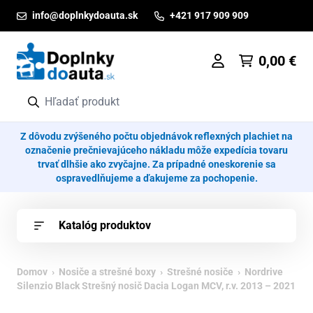
Prejsť na obsah
info@doplnkydoauta.sk
+421 917 909 909
0,00
€
Z dôvodu zvýšeného počtu objednávok reflexných plachiet na
označenie prečnievajúceho nákladu môže expedícia tovaru
trvať dlhšie ako zvyčajne. Za prípadné oneskorenie sa
ospravedlňujeme a ďakujeme za pochopenie.
Katalóg produktov
Domov
›
Nosiče a strešné boxy
›
Strešné nosiče
› Nordrive
Silenzio Black Strešný nosič Dacia Logan MCV, r.v. 2013 – 2021