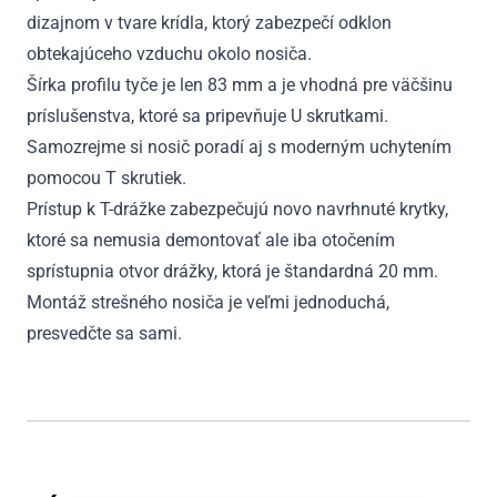
dizajnom v tvare krídla, ktorý zabezpečí odklon
obtekajúceho vzduchu okolo nosiča.
Šírka profilu tyče je len 83 mm a je vhodná pre väčšinu
príslušenstva, ktoré sa pripevňuje U skrutkami.
Samozrejme si nosič poradí aj s moderným uchytením
pomocou T skrutiek.
Prístup k T-drážke zabezpečujú novo navrhnuté krytky,
ktoré sa nemusia demontovať ale iba otočením
sprístupnia otvor drážky, ktorá je štandardná 20 mm.
Montáž strešného nosiča je veľmi jednoduchá,
presvedčte sa sami.