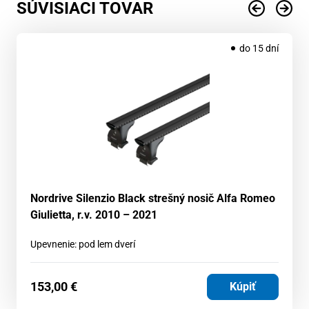
SÚVISIACI TOVAR
do 15 dní
Nordrive Silenzio Black strešný nosič Alfa Romeo
Giulietta, r.v. 2010 – 2021
Upevnenie: pod lem dverí
153,00
€
Kúpiť