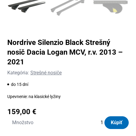
Nordrive Silenzio Black Strešný
nosič Dacia Logan MCV, r.v. 2013 –
2021
Kategória:
Strešné nosiče
do 15 dní
Upevnenie: na klasické lyžiny
159,00
€
množstvo
Množstvo
Kúpiť
Nordrive