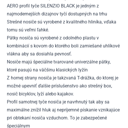
AERO profil tyče SILENZIO BLACK je jedným z
najmodernejších dizajnov tyčí dostupných na trhu
Strešné nosiče sú vyrobené z kvalitného hliníka, vďaka
tomu sú veľmi ľahké.
Pätky nosiča sú vyrobené z odolného plastu v
kombinácií s kovom do ktorého boli zamiešané uhlíkové
vlákna aby sa dosiahla pevnosť.
Nosiče majú špeciálne tvarované univerzálne pätky,
ktoré pasujú na väčšinu klasických lyžín
Z hornej strany nosiča je takzvaná T-drážka, do ktorej je
možné upevniť ďalšie príslušenstvo ako strešný box,
nosič bicyklov, lyží alebo kajakov.
Profil samotnej tyče nosiča je navrhnutý tak aby sa
maximálne znížil hluk aj nepríjemné pískanie vznikajúce
pri obtekaní nosiča vzduchom. To je zabezpečené
špeciálnym