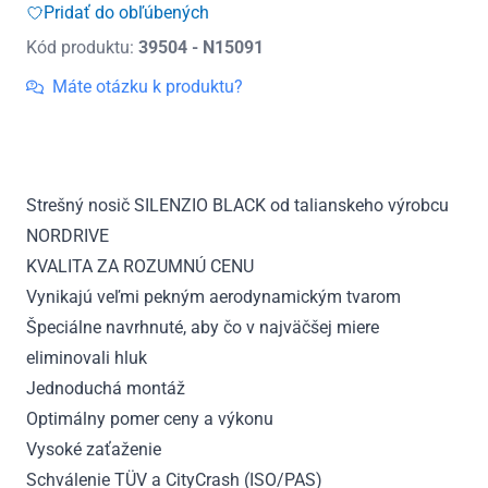
Silenzio
Pridať do obľúbených
Black
Kód produktu:
39504 - N15091
Strešný
nosič
Máte otázku k produktu?
Dacia
Logan
MCV,
r.v.
Strešný nosič SILENZIO BLACK od talianskeho výrobcu
2013
NORDRIVE
-
2021
KVALITA ZA ROZUMNÚ CENU
Vynikajú veľmi pekným aerodynamickým tvarom
Špeciálne navrhnuté, aby čo v najväčšej miere
eliminovali hluk
Jednoduchá montáž
Optimálny pomer ceny a výkonu
Vysoké zaťaženie
Schválenie TÜV a CityCrash (ISO/PAS)