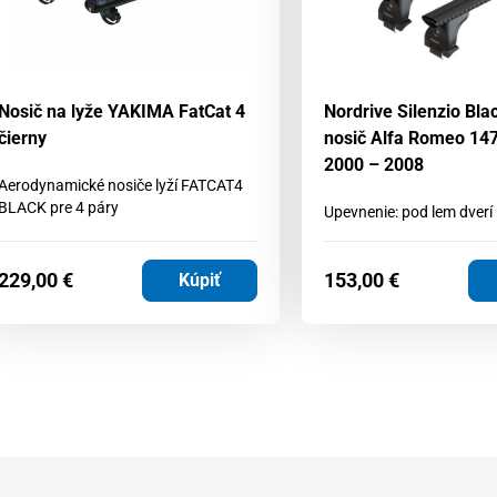
Nosič na lyže YAKIMA FatCat 4
Nordrive Silenzio Bla
čierny
nosič Alfa Romeo 147 
2000 – 2008
Aerodynamické nosiče lyží FATCAT4
BLACK pre 4 páry
Upevnenie: pod lem dverí
229,00
€
153,00
€
Kúpiť