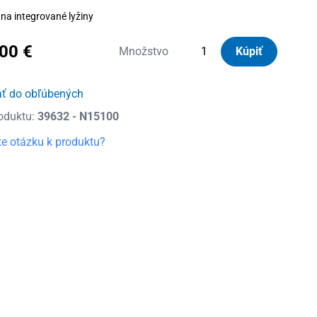
na integrované lyžiny
,00
€
množstvo
Množstvo
Kúpiť
Nordrive
Silenzio
ať do obľúbených
Black
oduktu:
39632 - N15100
Strešný
nosič
e otázku k produktu?
Opel
Insignia
Country
Tourer,
r.v.
2017
-
teraz