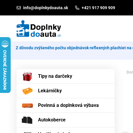
Prejsť na obsah
info@doplnkydoauta.sk
+421 917 909 909
Z dôvodu zvýšeného počtu objednávok reflexných plachiet na 
Do
Tipy na darčeky
Lekárničky
Povinná a doplnková výbava
Autokoberce