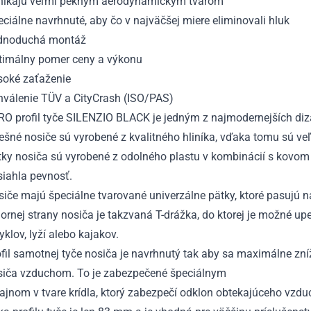
nikajú veľmi pekným aerodynamickým tvarom
ciálne navrhnuté, aby čo v najväčšej miere eliminovali hluk
dnoduchá montáž
timálny pomer ceny a výkonu
soké zaťaženie
hválenie TÜV a CityCrash (ISO/PAS)
RO profil tyče SILENZIO BLACK je jedným z najmodernejších diz
ešné nosiče sú vyrobené z kvalitného hliníka, vďaka tomu sú ve
tky nosiča sú vyrobené z odolného plastu v kombinácií s kovom
siahla pevnosť.
iče majú špeciálne tvarované univerzálne pätky, ktoré pasujú n
ornej strany nosiča je takzvaná T-drážka, do ktorej je možné upe
yklov, lyží alebo kajakov.
fil samotnej tyče nosiča je navrhnutý tak aby sa maximálne zníž
siča vzduchom. To je zabezpečené špeciálnym
ajnom v tvare krídla, ktorý zabezpečí odklon obtekajúceho vzdu