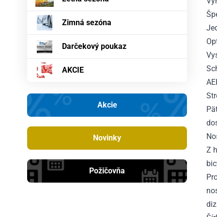
Vy
Špe
Zimná sezóna
Je
Op
Darčekový poukaz
Vy
Sc
AKCIE
AE
Str
Akcie
Pä
do
Nos
Novinky
Z h
bic
Požičovňa
Pro
no
diz