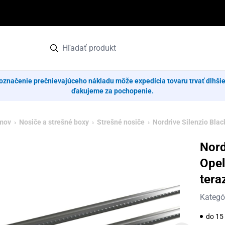
označenie prečnievajúceho nákladu môže expedícia tovaru trvať dlhši
ďakujeme za pochopenie.
mov
›
Nosiče a strešné boxy
›
Strešné nosiče
› Nordrive Silenzio Black
Nord
Opel
tera
Kategó
do 15 