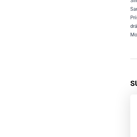
Šír
Sa
Prí
drá
Mo
S