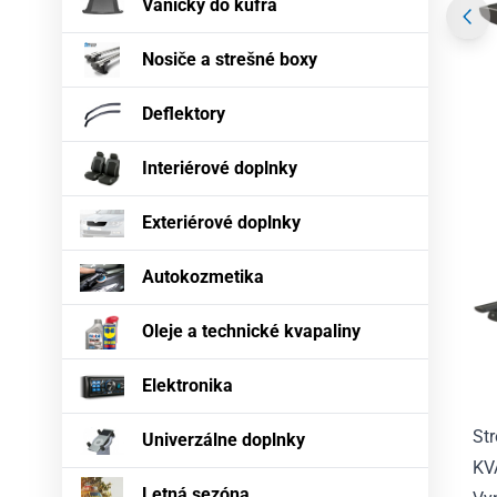
Vaničky do kufra
Nosiče a strešné boxy
Deflektory
Interiérové doplnky
Exteriérové doplnky
Autokozmetika
Oleje a technické kvapaliny
Elektronika
St
Univerzálne doplnky
KV
Letná sezóna