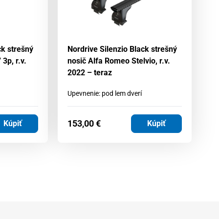
ck strešný
Nordrive Silenzio Black strešný
No
3p, r.v.
nosič Alfa Romeo Stelvio, r.v.
No
2022 – teraz
Hi
Upevnenie: pod lem dverí
153,00
€
1
Kúpiť
Kúpiť