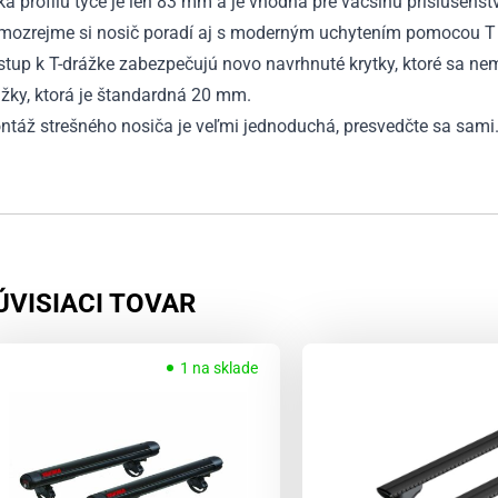
ka profilu tyče je len 83 mm a je vhodná pre väčšinu príslušenst
mozrejme si nosič poradí aj s moderným uchytením pomocou T 
stup k T-drážke zabezpečujú novo navrhnuté krytky, ktoré sa n
žky, ktorá je štandardná 20 mm.
ntáž strešného nosiča je veľmi jednoduchá, presvedčte sa sami
ÚVISIACI TOVAR
1 na sklade