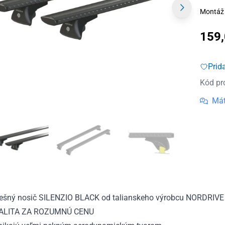
Montáž 
159
Prid
Kód pr
Mát
rešný nosič SILENZIO BLACK od talianskeho výrobcu NORDRIVE
ALITA ZA ROZUMNÚ CENU