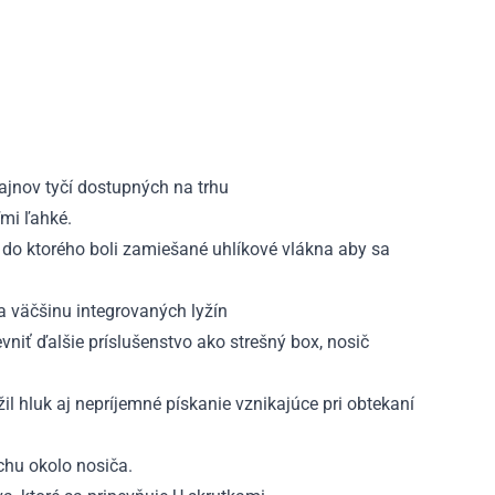
ajnov tyčí dostupných na trhu
ľmi ľahké.
 do ktorého boli zamiešané uhlíkové vlákna aby sa
a väčšinu integrovaných lyžín
vniť ďalšie príslušenstvo ako strešný box, nosič
il hluk aj nepríjemné pískanie vznikajúce pri obtekaní
chu okolo nosiča.