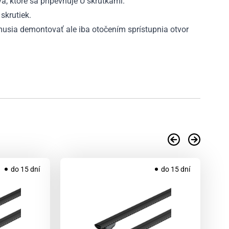
va, ktoré sa pripevňuje U skrutkami.
skrutiek.
emusia demontovať ale iba otočením sprístupnia otvor
.
do 15 dní
do 15 dní