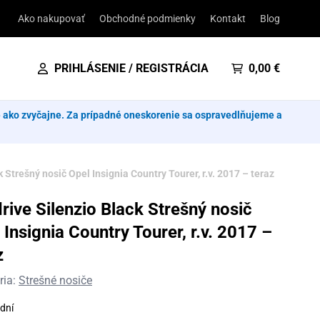
Ako nakupovať
Obchodné podmienky
Kontakt
Blog
PRIHLÁSENIE / REGISTRÁCIA
0,00
€
e ako zvyčajne. Za prípadné oneskorenie sa ospravedlňujeme a
 Strešný nosič Opel Insignia Country Tourer, r.v. 2017 – teraz
rive Silenzio Black Strešný nosič
 Insignia Country Tourer, r.v. 2017 –
z
ria:
Strešné nosiče
dní