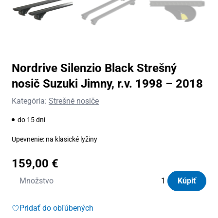
Nordrive Silenzio Black Strešný
nosič Suzuki Jimny, r.v. 1998 – 2018
Kategória:
Strešné nosiče
do 15 dní
Upevnenie: na klasické lyžiny
159,00
€
množstvo
Množstvo
Kúpiť
Nordrive
Silenzio
Pridať do obľúbených
Black