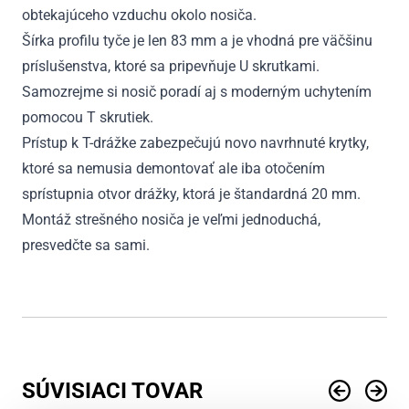
obtekajúceho vzduchu okolo nosiča.
Šírka profilu tyče je len 83 mm a je vhodná pre väčšinu
príslušenstva, ktoré sa pripevňuje U skrutkami.
Samozrejme si nosič poradí aj s moderným uchytením
pomocou T skrutiek.
Prístup k T-drážke zabezpečujú novo navrhnuté krytky,
ktoré sa nemusia demontovať ale iba otočením
sprístupnia otvor drážky, ktorá je štandardná 20 mm.
Montáž strešného nosiča je veľmi jednoduchá,
presvedčte sa sami.
SÚVISIACI TOVAR