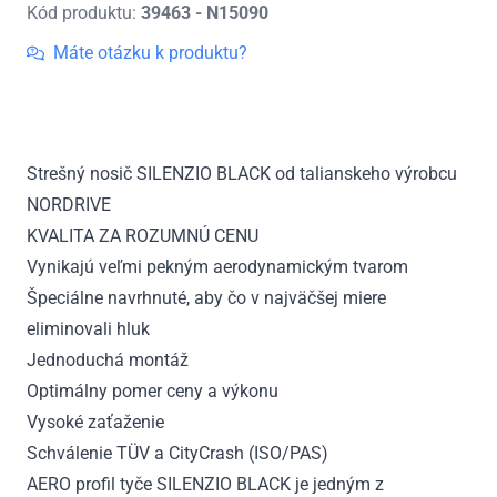
Kód produktu:
39463 - N15090
Strešný
nosič
Máte otázku k produktu?
Suzuki
Jimny,
r.v.
1998
Strešný nosič SILENZIO BLACK od talianskeho výrobcu
-
NORDRIVE
2018
KVALITA ZA ROZUMNÚ CENU
Vynikajú veľmi pekným aerodynamickým tvarom
Špeciálne navrhnuté, aby čo v najväčšej miere
eliminovali hluk
Jednoduchá montáž
Optimálny pomer ceny a výkonu
Vysoké zaťaženie
Schválenie TÜV a CityCrash (ISO/PAS)
AERO profil tyče SILENZIO BLACK je jedným z