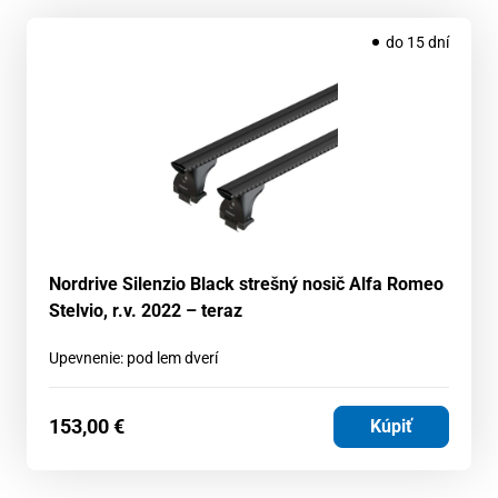
do 15 dní
Nordrive Silenzio Black strešný nosič Alfa Romeo
Stelvio, r.v. 2022 – teraz
Upevnenie: pod lem dverí
153,00
€
Kúpiť