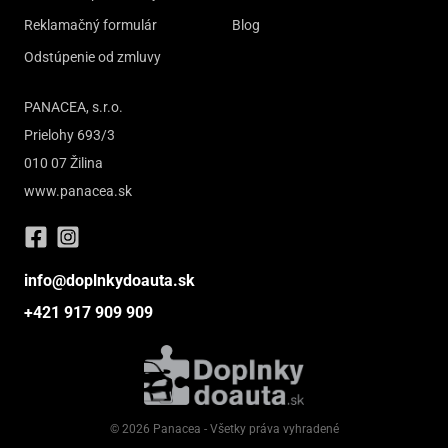
Reklamačný formulár
Blog
Odstúpenie od zmluvy
PANACEA, s.r.o.
Prielohy 693/3
010 07 Žilina
www.panacea.sk
info@doplnkydoauta.sk
+421 917 909 909
© 2026 Panacea - Všetky práva vyhradené