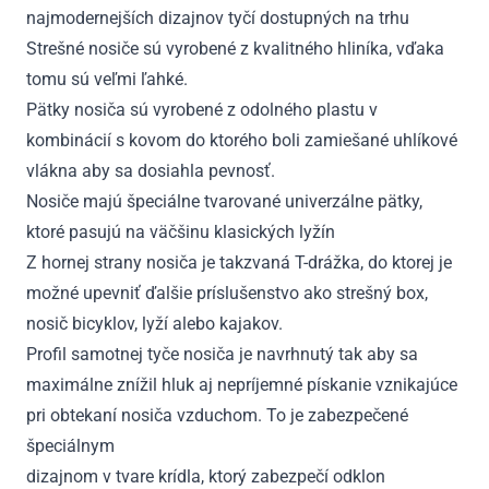
najmodernejších dizajnov tyčí dostupných na trhu
Strešné nosiče sú vyrobené z kvalitného hliníka, vďaka
tomu sú veľmi ľahké.
Pätky nosiča sú vyrobené z odolného plastu v
kombinácií s kovom do ktorého boli zamiešané uhlíkové
vlákna aby sa dosiahla pevnosť.
Nosiče majú špeciálne tvarované univerzálne pätky,
ktoré pasujú na väčšinu klasických lyžín
Z hornej strany nosiča je takzvaná T-drážka, do ktorej je
možné upevniť ďalšie príslušenstvo ako strešný box,
nosič bicyklov, lyží alebo kajakov.
Profil samotnej tyče nosiča je navrhnutý tak aby sa
maximálne znížil hluk aj nepríjemné pískanie vznikajúce
pri obtekaní nosiča vzduchom. To je zabezpečené
špeciálnym
dizajnom v tvare krídla, ktorý zabezpečí odklon