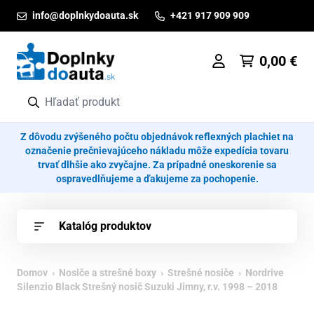
Prejsť na obsah
info@doplnkydoauta.sk
+421 917 909 909
0,00
€
Z dôvodu zvýšeného počtu objednávok reflexných plachiet na
označenie prečnievajúceho nákladu môže expedícia tovaru
trvať dlhšie ako zvyčajne. Za prípadné oneskorenie sa
ospravedlňujeme a ďakujeme za pochopenie.
Katalóg produktov
Domov
›
Nosiče a strešné boxy
›
Strešné nosiče
› Nordrive
Silenzio Black Strešný nosič Suzuki Jimny, r.v. 1998 – 2018