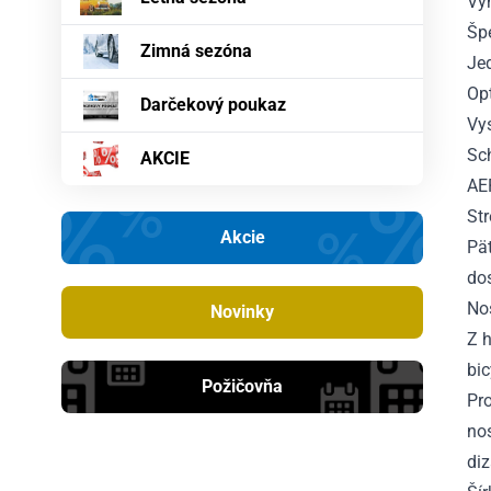
Vy
Špe
Zimná sezóna
Je
Op
Darčekový poukaz
Vy
Sc
AKCIE
AE
Str
Akcie
Pä
do
Nos
Novinky
Z h
bic
Požičovňa
Pro
no
diz