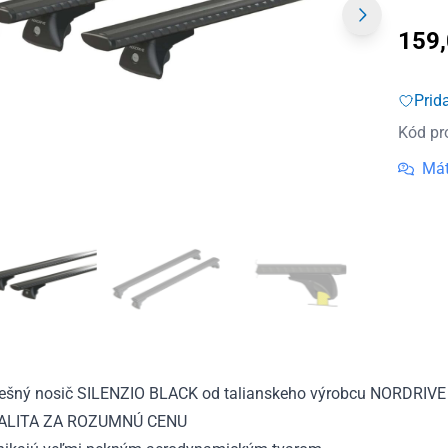
159
Prid
Kód pr
Mát
rešný nosič SILENZIO BLACK od talianskeho výrobcu NORDRIVE
ALITA ZA ROZUMNÚ CENU