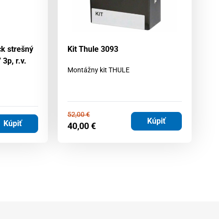
ck strešný
Kit Thule 3093
No
3p, r.v.
no
Montážny kit THULE
2
Up
52,00
€
Kúpiť
1
Kúpiť
40,00
€