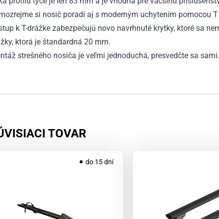
ka profilu tyče je len 83 mm a je vhodná pre väčšinu príslušenst
mozrejme si nosič poradí aj s moderným uchytením pomocou T 
stup k T-drážke zabezpečujú novo navrhnuté krytky, ktoré sa n
žky, ktorá je štandardná 20 mm.
ntáž strešného nosiča je veľmi jednoduchá, presvedčte sa sami
ÚVISIACI TOVAR
do 15 dní