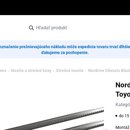
označenie prečnievajúceho nákladu môže expedícia tovaru trvať dlhši
ďakujeme za pochopenie.
mov
›
Nosiče a strešné boxy
›
Strešné nosiče
› Nordrive Silenzio Black
Nord
Toyo
Kategó
do 15 
Montáž 